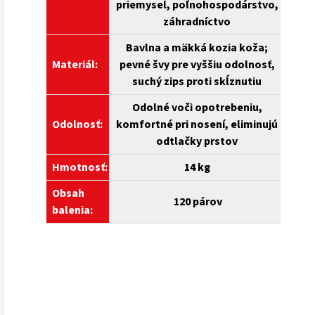
priemysel, poľnohospodárstvo,
záhradníctvo
Bavlna a mäkká kozia koža;
Materiál:
pevné švy pre vyššiu odolnosť,
suchý zips proti skĺznutiu
Odolné voči opotrebeniu,
Odolnosť:
komfortné pri nosení, eliminujú
odtlačky prstov
Hmotnosť:
14 kg
Obsah
120
párov
balenia: