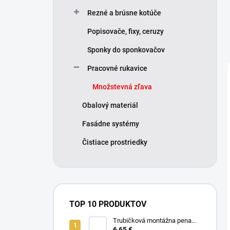
Rezné a brúsne kotúče
Popisovače, fixy, ceruzy
Sponky do sponkovačov
Pracovné rukavice
Množstevná zľava
Obalový materiál
Fasádne systémy
Čistiace prostriedky
TOP 10 PRODUKTOV
Trubičková montážna pena
SMART 750ml - Nízkorozťažná
6,65 €