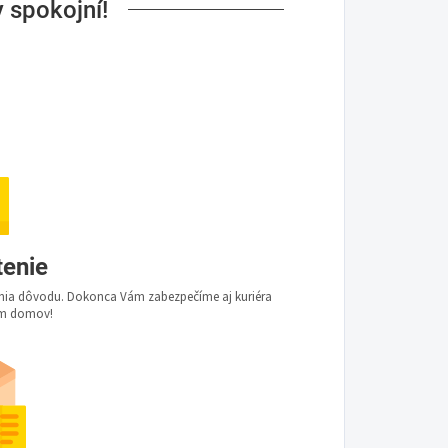
 spokojní!
tenie
dania dôvodu. Dokonca Vám zabezpečíme aj kuriéra
Vám domov!