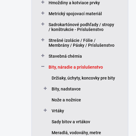
Hmoždiny a kotviace prvky
l
Metrický spojovací materiál
Sadrokartónové podhľady / stropy
/ konštrukcie - Príslušenstvo
Strešné izolácie / Fólie /
Membrány / Pásky / Príslušenstvo
Stavebná chémia
Bity, náradie a príslušenstvo
Držiaky, úchyty, koncovky pre bity
Bity, nadstavce
Nože a nožnice
Vrtáky
Sady bitov a vrtákov
Meradlá, vodováhy, metre