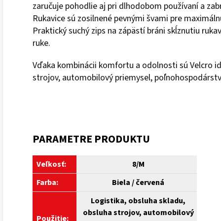
zaručuje pohodlie aj pri dlhodobom používaní a zab
Rukavice sú zosilnené pevnými švami pre maximálnu 
Praktický suchý zips na zápästí bráni skĺznutiu ruka
ruke.
Vďaka kombinácii komfortu a odolnosti sú Velcro ide
strojov, automobilový priemysel, poľnohospodárstv
PARAMETRE PRODUKTU
Veľkosť:
8/M
Farba:
Biela / červená
Logistika, obsluha skladu,
obsluha strojov, automobilový
Použitie: