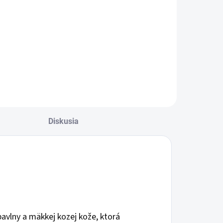
Jednotková
2,10 € / 1 pár
Do košíka
cena:
Do košíka
Diskusia
bavlny a mäkkej kozej kože, ktorá