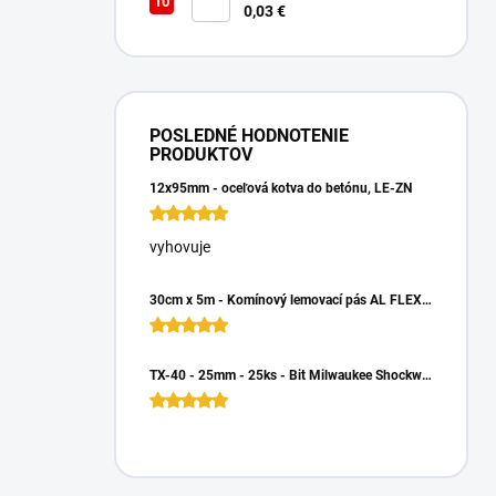
Podložka Veľkoplošná
0,03 €
POSLEDNÉ HODNOTENIE
PRODUKTOV
12x95mm - oceľová kotva do betónu, LE-ZN
vyhovuje
30cm x 5m - Komínový lemovací pás AL FLEX 3D - Hnedá RAL 8017, Hliníkový
TX-40 - 25mm - 25ks - Bit Milwaukee Shockwave TORX