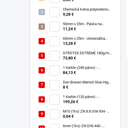
polyuretánová
Chemická kotva polyesterová
300ml
9,28 €
50mm x 25m - Páska na
spájanie a opravu membrán -
11,24 €
Jednostranná TOPBAND
60mm x 25m - Univerzálna
páska - Jednostranná
13,28 €
UNISAN
STROTEX EXTREME 180g/m2
- Strešná fólia / membrána
73,80 €
(75m2)
1 Kartón (240 párov) -
Rukavice Verken onyx
84,13 €
RedLatex- veľkosť 9/L
Den Braven Mamut Glue High
Tack 290 ml biely
8 €
1 Kartón (120 párov) -
Rukavice Verken VELCRO -
199,26 €
veľkosť 9/L
M10 (1ks) ZN 8.8 DIN 934 -
Matica 6HR
0,04 €
6mm (1ks) ZN DIN 440 -