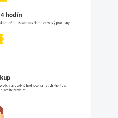
4 hodín
konané do 15:00 odosielame v ten istý pracovný
ákup
vedčia aj osobné hodnotenia našich klientov.
 a kvalite predaja!