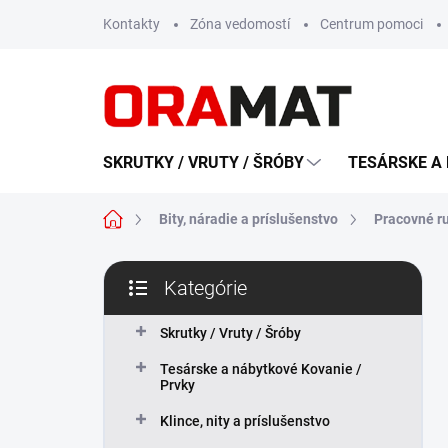
Prejsť
Kontakty
Zóna vedomostí
Centrum pomoci
na
obsah
SKRUTKY / VRUTY / ŠRÓBY
TESÁRSKE A 
Domov
Bity, náradie a príslušenstvo
Pracovné r
B
Kategórie
o
Preskočiť
č
kategórie
n
Skrutky / Vruty / Šróby
ý
Tesárske a nábytkové Kovanie /
p
Prvky
a
n
Klince, nity a príslušenstvo
e