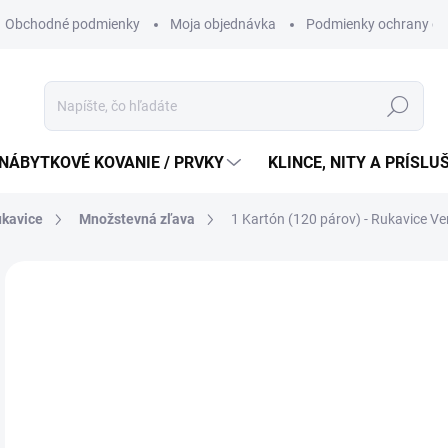
Obchodné podmienky
Moja objednávka
Podmienky ochrany os
Hľadať
NÁBYTKOVÉ KOVANIE / PRVKY
KLINCE, NITY A PRÍSL
ukavice
Množstevná zľava
1 Kartón (120 párov) - Rukavice V
19
162
Jedn
1,66
cena
SK
MÔŽ
DO: