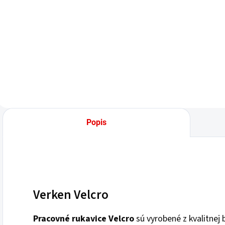
Jednotková
2,10 € / 1 pár
Do košíka
cena:
Do košíka
Popis
Verken Velcro
Pracovné rukavice Velcro
sú vyrobené z kvalitnej 