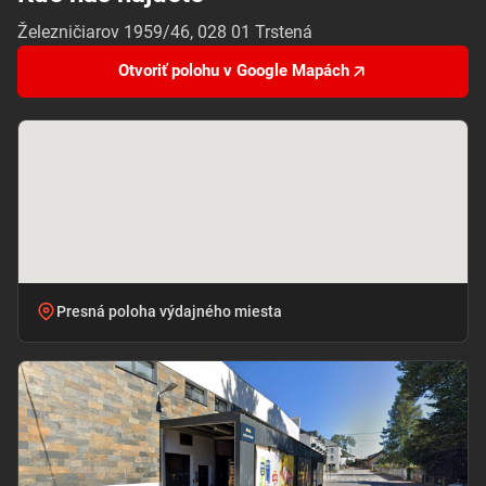
Železničiarov 1959/46, 028 01 Trstená
Otvoriť polohu v Google Mapách
Presná poloha výdajného miesta