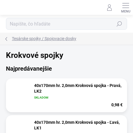
Prejsť
na
obsah
Hľadať
Tesárske spojky / Spojovacie dosky
Krokvové spojky
Najpredávanejšie
40x170mm hr. 2,0mm Krokvová spojka - Pravá,
LK2
SKLADOM
0,98 €
40x170mm hr. 2,0mm Krokvová spojka - Ľavá,
LK1