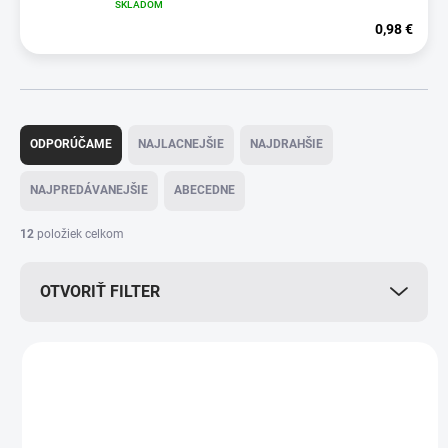
SKLADOM
0,98 €
R
a
ODPORÚČAME
NAJLACNEJŠIE
NAJDRAHŠIE
d
e
NAJPREDÁVANEJŠIE
ABECEDNE
n
i
12
položiek celkom
e
p
OTVORIŤ FILTER
r
o
d
V
u
ý
k
p
t
i
o
s