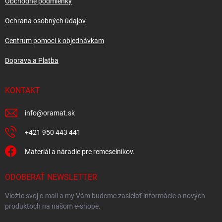
i
Obchodné podmienky
v
e
k
Ochrana osobných údajov
y
v
Centrum pomoci k objednávkam
ý
p
Doprava a Platba
i
s
u
KONTAKT
info
@
oramat.sk
+421 950 443 441
Materiál a náradie pre remeselníkov.
ODOBERAŤ NEWSLETTER
Vložte svoj e-mail a my Vám budeme zasielať informácie o nových
produktoch na našom e-shope.