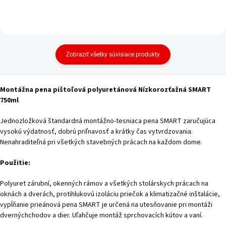
Zobraziť všetky súvisiace produkty
Montážna pena pištoľová polyuretánová Nízkorozťažná SMART
750ml
Jednozložková štandardná montážno-tesniaca pena SMART zaručujúca
vysokú výdatnosť, dobrú priľnavosť a krátky čas vytvrdzovania.
Nenahraditeľná pri všetkých stavebných prácach na každom dome.
Použitie:
Polyuret zárubní, okenných rámov a všetkých stolárskych prácach na
oknách a dverách, protihlukovú izoláciu priečok a klimatizačné inštalácie,
vypĺňanie prieánová pena SMART je určená na utesňovanie pri montáži
dvernýchchodov a dier. Uľahčuje montáž sprchovacích kútov a vaní.