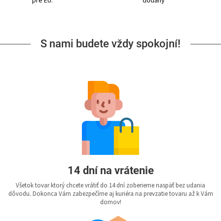
pre EU.
dodaný
S nami budete vždy spokojní!
14 dní na vrátenie
Všetok tovar ktorý chcete vrátiť do 14 dní zoberieme naspäť bez udania
dôvodu. Dokonca Vám zabezpečíme aj kuriéra na prevzatie tovaru až k Vám
domov!