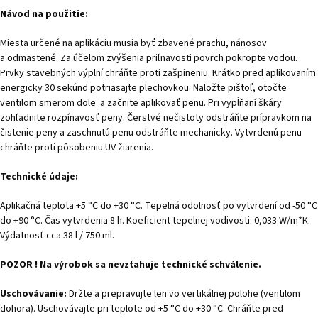
Návod na použitie:
Miesta určené na aplikáciu musia byť zbavené prachu, nánosov
a odmastené. Za účelom zvýšenia priľnavosti povrch pokropte vodou.
Prvky stavebných výplní chráňte proti zašpineniu. Krátko pred aplikovaním
energicky 30 sekúnd potriasajte plechovkou. Naložte pištoľ, otočte
ventilom smerom dole a začnite aplikovať penu. Pri vypĺňaní škáry
zohľadnite rozpínavosť peny. Čerstvé nečistoty odstráňte prípravkom na
čistenie peny a zaschnutú penu odstráňte mechanicky. Vytvrdenú penu
chráňte proti pôsobeniu UV žiarenia.
Technické údaje:
Aplikačná teplota +5 °C do +30 °C. Tepelná odolnosť po vytvrdení od -50 °C
do +90 °C. Čas vytvrdenia 8 h. Koeficient tepelnej vodivosti: 0,033 W/m*K.
Výdatnosť cca 38 l / 750 ml.
POZOR ! Na výrobok sa nevzťahuje technické schválenie.
Uschovávanie:
Držte a prepravujte len vo vertikálnej polohe (ventilom
dohora). Uschovávajte pri teplote od +5 °C do +30 °C. Chráňte pred