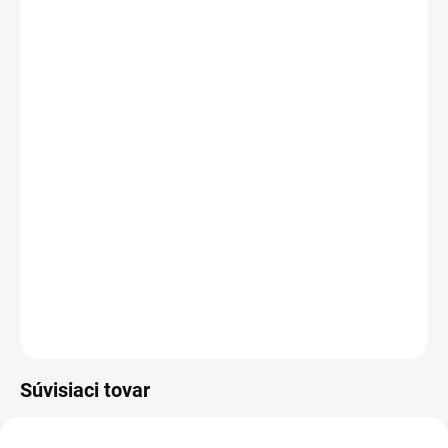
Nízkorozťažná trubičková polyuretová montážna pena
je
jednozložková štandardná montážno-tesniaca pena,
ktorá ma vysokú výdatnosť.
DETAILNÉ INFORMÁCIE
OPÝTAŤ SA
Súvisiaci tovar