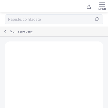
Prejsť
na
obsah
Hľadať
Montážne peny