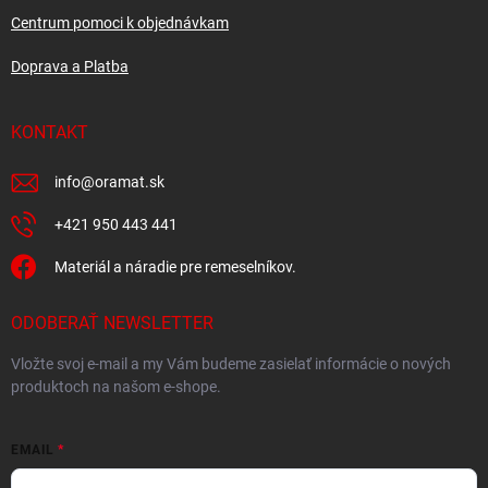
Centrum pomoci k objednávkam
Doprava a Platba
KONTAKT
info
@
oramat.sk
+421 950 443 441
Materiál a náradie pre remeselníkov.
ODOBERAŤ NEWSLETTER
Vložte svoj e-mail a my Vám budeme zasielať informácie o nových
produktoch na našom e-shope.
EMAIL