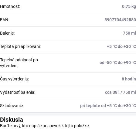
Hmotnosť
:
0.75 kg
EAN
:
5907704492580
Balenie
:
750 ml
Teplota pri aplikovaní
:
+5 °C do +30 °C
Tepelná odolnosť po
od -50 °C do +90 °C
vytvrdení
:
Čas vytvrdenia
:
8 hodín
Výdatnosť balenia
:
cca 38 l / 750 ml
Skladovanie
:
pri teplote od +5 °C do +30 °C
Diskusia
Buďte prvý, kto napíše príspevok k tejto položke.