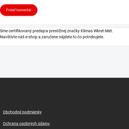
Pridať komentár
Sme certifikovaný predajca prestížnej značky Klimas Wkret-Met.
Navštívte náš e-shop a zaručene nájdete to čo potrebujete.
Z
á
p
ä
t
i
Obchodné podmienky
e
Ochrana osobných údajov