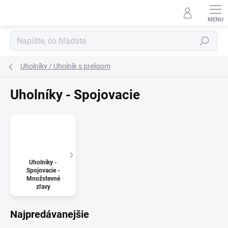
Prejsť
na
obsah
Hľadať
Uholníky / Uholník s prelisom
Uholníky - Spojovacie
Uholníky -
Spojovacie -
Množstevné
zľavy
Najpredávanejšie