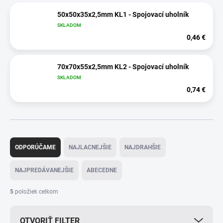
50x50x35x2,5mm KL1 - Spojovací uholník
SKLADOM
0,46 €
70x70x55x2,5mm KL2 - Spojovací uholník
SKLADOM
0,74 €
R
a
ODPORÚČAME
NAJLACNEJŠIE
NAJDRAHŠIE
d
e
NAJPREDÁVANEJŠIE
ABECEDNE
n
i
5
položiek celkom
e
p
OTVORIŤ FILTER
r