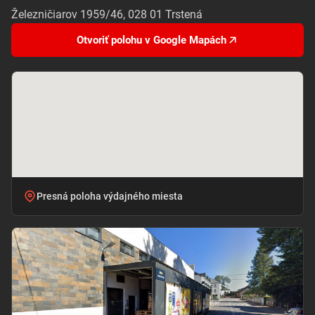
Železničiarov 1959/46, 028 01 Trstená
Otvoriť polohu v Google Mapách
Presná poloha výdajného miesta