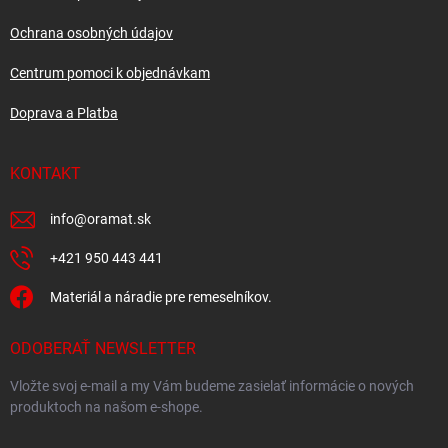
v
e
k
Ochrana osobných údajov
y
v
Centrum pomoci k objednávkam
ý
p
Doprava a Platba
i
s
u
KONTAKT
info
@
oramat.sk
+421 950 443 441
Materiál a náradie pre remeselníkov.
ODOBERAŤ NEWSLETTER
Vložte svoj e-mail a my Vám budeme zasielať informácie o nových
produktoch na našom e-shope.