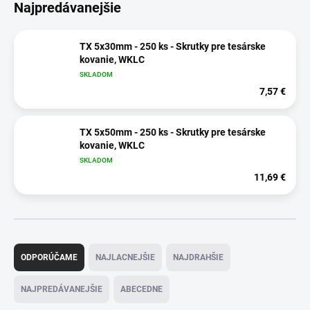
Najpredávanejšie
TX 5x30mm - 250 ks - Skrutky pre tesárske
kovanie, WKLC
SKLADOM
7,57 €
TX 5x50mm - 250 ks - Skrutky pre tesárske
kovanie, WKLC
SKLADOM
11,69 €
R
a
ODPORÚČAME
NAJLACNEJŠIE
NAJDRAHŠIE
d
e
NAJPREDÁVANEJŠIE
ABECEDNE
n