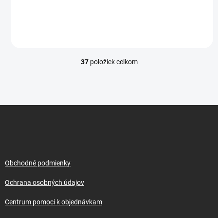
37
položiek celkom
O
v
l
á
d
Z
a
á
c
p
i
e
ä
p
t
r
i
Obchodné podmienky
v
e
k
Ochrana osobných údajov
y
v
Centrum pomoci k objednávkam
ý
p