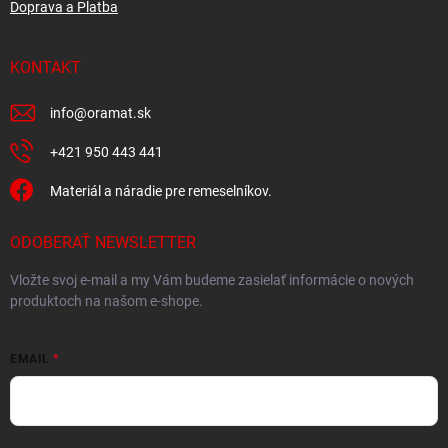
Doprava a Platba
i
s
u
KONTAKT
info
@
oramat.sk
+421 950 443 441
Materiál a náradie pre remeselníkov.
ODOBERAŤ NEWSLETTER
Vložte svoj e-mail a my Vám budeme zasielať informácie o nových
produktoch na našom e-shope.
EMAIL