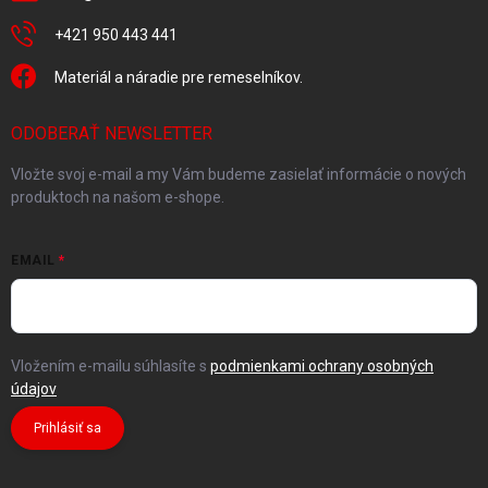
+421 950 443 441
Materiál a náradie pre remeselníkov.
ODOBERAŤ NEWSLETTER
Vložte svoj e-mail a my Vám budeme zasielať informácie o nových
produktoch na našom e-shope.
EMAIL
Vložením e-mailu súhlasíte s
podmienkami ochrany osobných
údajov
Prihlásiť sa