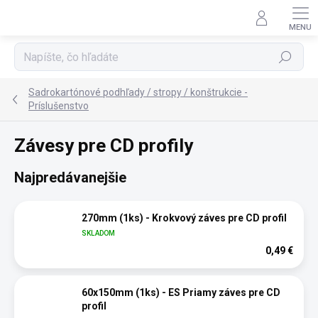
Prejsť
na
obsah
Hľadať
Sadrokartónové podhľady / stropy / konštrukcie -
Príslušenstvo
Závesy pre CD profily
Najpredávanejšie
270mm (1ks) - Krokvový záves pre CD profil
SKLADOM
0,49 €
60x150mm (1ks) - ES Priamy záves pre CD
profil