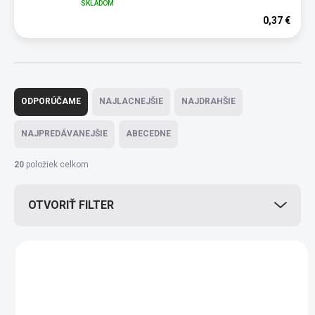
SKLADOM
0,37 €
R
a
ODPORÚČAME
NAJLACNEJŠIE
NAJDRAHŠIE
d
e
NAJPREDÁVANEJŠIE
ABECEDNE
n
i
20
položiek celkom
e
p
OTVORIŤ FILTER
r
o
d
V
u
ý
k
p
t
i
o
s