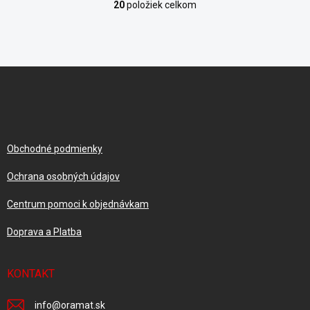
20
položiek celkom
O
v
l
á
d
Z
a
á
c
p
i
e
ä
p
t
r
i
Obchodné podmienky
v
e
k
Ochrana osobných údajov
y
v
Centrum pomoci k objednávkam
ý
p
Doprava a Platba
i
s
u
KONTAKT
info
@
oramat.sk