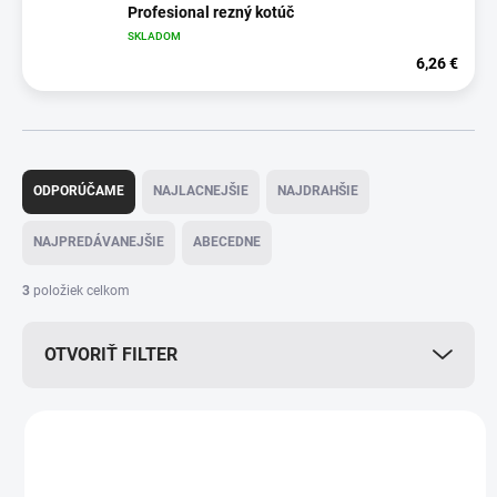
Profesional rezný kotúč
SKLADOM
6,26 €
R
a
ODPORÚČAME
NAJLACNEJŠIE
NAJDRAHŠIE
d
e
NAJPREDÁVANEJŠIE
ABECEDNE
n
i
3
položiek celkom
e
p
OTVORIŤ FILTER
r
o
d
V
u
ý
k
p
t
i