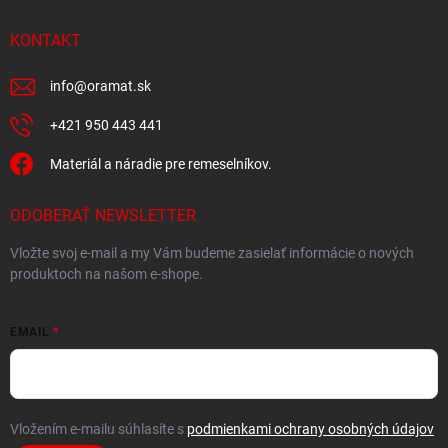
s
u
KONTAKT
info
@
oramat.sk
+421 950 443 441
Materiál a náradie pre remeselníkov.
ODOBERAŤ NEWSLETTER
Vložte svoj e-mail a my Vám budeme zasielať informácie o nových
produktoch na našom e-shope.
EMAIL
Vložením e-mailu súhlasíte s
podmienkami ochrany osobných údajov