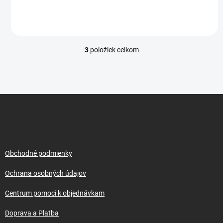
3
položiek celkom
O
v
l
á
d
Z
a
á
c
p
i
e
ä
p
t
r
i
Obchodné podmienky
v
e
k
Ochrana osobných údajov
y
v
Centrum pomoci k objednávkam
ý
p
Doprava a Platba
i