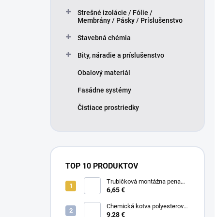
Strešné izolácie / Fólie /
Membrány / Pásky / Príslušenstvo
Stavebná chémia
Bity, náradie a príslušenstvo
Obalový materiál
Fasádne systémy
Čistiace prostriedky
TOP 10 PRODUKTOV
Trubičková montážna pena
SMART 750ml - Nízkorozťažná
6,65 €
polyuretánová
Chemická kotva polyesterová
300ml
9,28 €