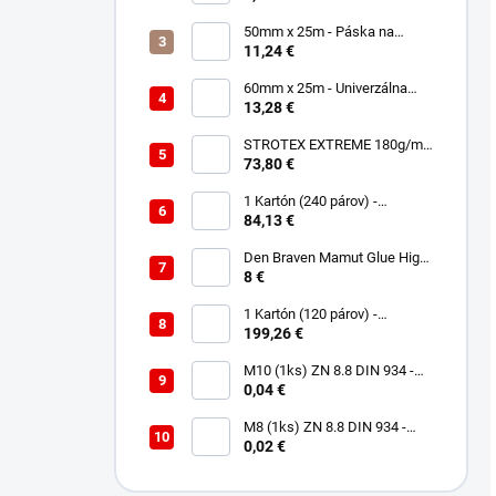
50mm x 25m - Páska na
spájanie a opravu membrán -
11,24 €
Jednostranná TOPBAND
60mm x 25m - Univerzálna
páska - Jednostranná
13,28 €
UNISAN
STROTEX EXTREME 180g/m2
- Strešná fólia / membrána
73,80 €
(75m2)
1 Kartón (240 párov) -
Rukavice Verken onyx
84,13 €
RedLatex- veľkosť 9/L
Den Braven Mamut Glue High
Tack 290 ml biely
8 €
1 Kartón (120 párov) -
Rukavice Verken VELCRO -
199,26 €
veľkosť 9/L
M10 (1ks) ZN 8.8 DIN 934 -
Matica 6HR
0,04 €
M8 (1ks) ZN 8.8 DIN 934 -
Matica 6HR
0,02 €