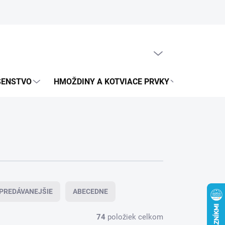
obných údajov
PRÁZDNY KOŠÍK
NÁKUPNÝ
KOŠÍK
UŠENSTVO
HMOŽDINY A KOTVIACE PRVKY
METRICK
PREDÁVANEJŠIE
ABECEDNE
74
položiek celkom