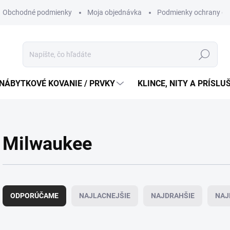
Obchodné podmienky
Moja objednávka
Podmienky ochrany os
Hľadať
NÁBYTKOVÉ KOVANIE / PRVKY
KLINCE, NITY A PRÍSL
Milwaukee
R
a
ODPORÚČAME
NAJLACNEJŠIE
NAJDRAHŠIE
NAJ
d
e
n