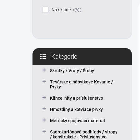
l
Na sklade
70
Kategórie
Preskočiť
kategórie
Skrutky / Vruty / Šróby
Tesárske a nábytkové Kovanie /
Prvky
Klince, nity a príslušenstvo
Hmoždiny a kotviace prvky
Metrický spojovací materiál
Sadrokartónové podhľady / stropy
/ konštrukcie - Príslušenstvo