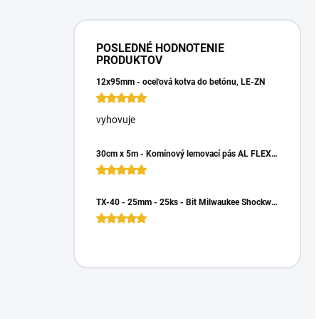
POSLEDNÉ HODNOTENIE
PRODUKTOV
12x95mm - oceľová kotva do betónu, LE-ZN
vyhovuje
30cm x 5m - Komínový lemovací pás AL FLEX 3D - Hnedá RAL 8017, Hliníkový
TX-40 - 25mm - 25ks - Bit Milwaukee Shockwave TORX