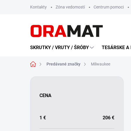
Prejsť
Kontakty
Zóna vedomostí
Centrum pomoci
na
obsah
SKRUTKY / VRUTY / ŠRÓBY
TESÁRSKE A 
Domov
Predávané značky
Milwaukee
B
o
č
CENA
n
ý
p
a
1
€
206
€
n
e