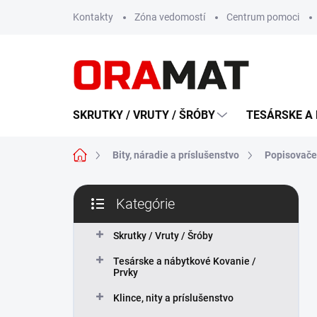
Prejsť
Kontakty
Zóna vedomostí
Centrum pomoci
na
obsah
SKRUTKY / VRUTY / ŠRÓBY
TESÁRSKE A 
Domov
Bity, náradie a príslušenstvo
Popisovače,
B
Kategórie
o
Preskočiť
č
kategórie
n
Skrutky / Vruty / Šróby
ý
Tesárske a nábytkové Kovanie /
p
Prvky
a
n
Klince, nity a príslušenstvo
e