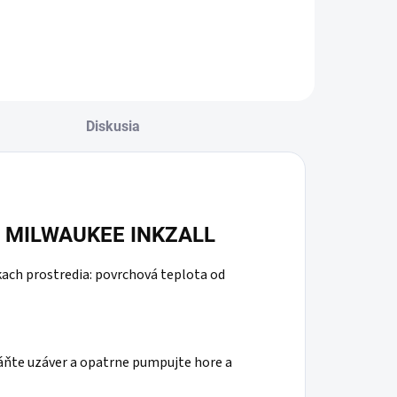
Diskusia
vač MILWAUKEE INKZALL
ach prostredia: povrchová teplota od
áňte uzáver a opatrne pumpujte hore a