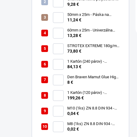
300ml
9,28 €
50mm x 25m - Páska na
spájanie a opravu membrán -
11,24 €
Jednostranná TOPBAND
60mm x 25m - Univerzálna
páska - Jednostranná
13,28 €
UNISAN
STROTEX EXTREME 180g/m2
- Strešná fólia / membrána
73,80 €
(75m2)
1 Kartón (240 párov) -
Rukavice Verken onyx
84,13 €
RedLatex- veľkosť 9/L
Den Braven Mamut Glue High
Tack 290 ml biely
8 €
1 Kartón (120 párov) -
Rukavice Verken VELCRO -
199,26 €
veľkosť 9/L
M10 (1ks) ZN 8.8 DIN 934 -
Matica 6HR
0,04 €
M8 (1ks) ZN 8.8 DIN 934 -
Matica 6HR
0,02 €