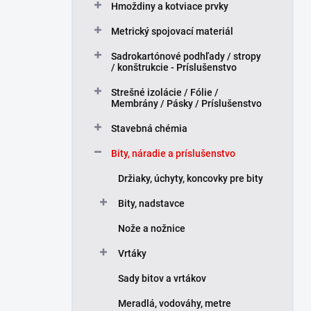
Hmoždiny a kotviace prvky
l
Metrický spojovací materiál
Sadrokartónové podhľady / stropy
/ konštrukcie - Príslušenstvo
Strešné izolácie / Fólie /
Membrány / Pásky / Príslušenstvo
Stavebná chémia
Bity, náradie a príslušenstvo
Držiaky, úchyty, koncovky pre bity
Bity, nadstavce
Nože a nožnice
Vrtáky
Sady bitov a vrtákov
Meradlá, vodováhy, metre