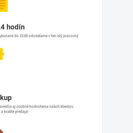
4 hodín
konané do 15:00 odosielame v ten istý pracovný
ákup
vedčia aj osobné hodnotenia našich klientov.
 a kvalite predaja!