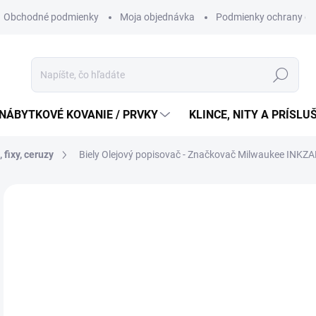
Obchodné podmienky
Moja objednávka
Podmienky ochrany os
Hľadať
NÁBYTKOVÉ KOVANIE / PRVKY
KLINCE, NITY A PRÍSL
 fixy, ceruzy
Biely Olejový popisovač - Značkovač Milwaukee INKZ
4,
4 €
Jedn
4,92 
cena
SK
MÔŽ
DO: