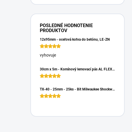
POSLEDNÉ HODNOTENIE
PRODUKTOV
12x95mm - oceľová kotva do betónu, LE-ZN
vyhovuje
30cm x 5m - Komínový lemovací pás AL FLEX 3D - Hnedá RAL 8017, Hliníkový
TX-40 - 25mm - 25ks - Bit Milwaukee Shockwave TORX