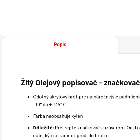
Popis
Žltý Olejový popisovač - značko
Odolný akrylový hrot pre najnáročnejšie podmienk
-10° do + 145° C
Farba neobsahuje xylén
Dôležité:
Pretrepte značkovač s uzáverom. Odstr
dole, kým atrament prúdi do hrotu ...