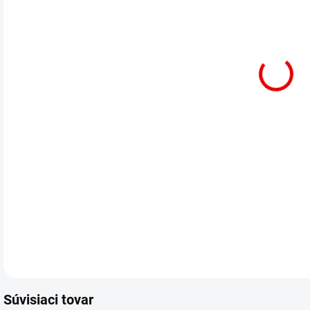
7.8.
Žltý
DETA
Súvisiaci tovar