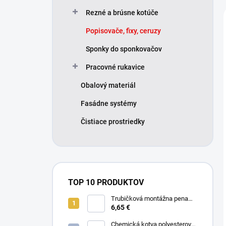
Rezné a brúsne kotúče
Popisovače, fixy, ceruzy
Sponky do sponkovačov
Pracovné rukavice
Obalový materiál
Fasádne systémy
Čistiace prostriedky
TOP 10 PRODUKTOV
Trubičková montážna pena
SMART 750ml - Nízkorozťažná
6,65 €
polyuretánová
Chemická kotva polyesterová