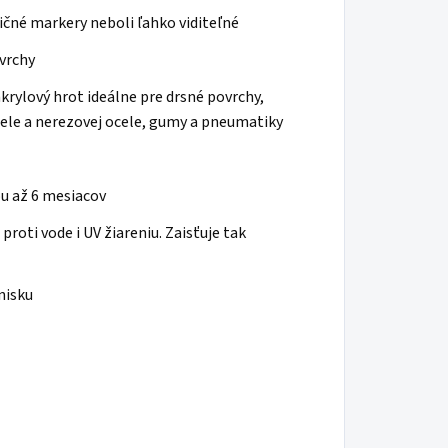
ičné markery neboli ľahko viditeľné
vrchy
akrylový hrot ideálne pre drsné povrchy,
ocele a nerezovej ocele, gumy a pneumatiky
u až 6 mesiacov
roti vode i UV žiareniu. Zaisťuje tak
nisku