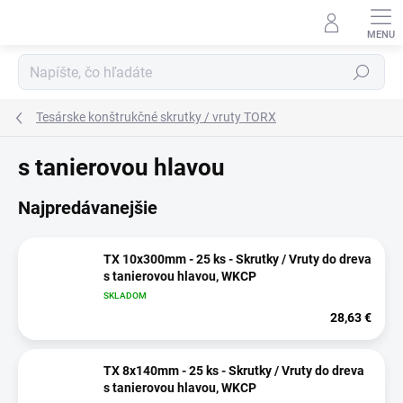
Prejsť
na
obsah
Hľadať
Tesárske konštrukčné skrutky / vruty TORX
s tanierovou hlavou
Najpredávanejšie
TX 10x300mm - 25 ks - Skrutky / Vruty do dreva
s tanierovou hlavou, WKCP
SKLADOM
28,63 €
TX 8x140mm - 25 ks - Skrutky / Vruty do dreva
s tanierovou hlavou, WKCP