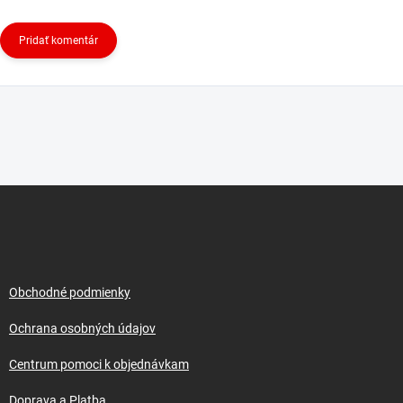
Pridať komentár
Z
á
p
ä
t
i
Obchodné podmienky
e
Ochrana osobných údajov
Centrum pomoci k objednávkam
Doprava a Platba