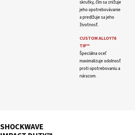
skrutky, čím sa znižuje
jeho opotrebovávanie
a predlžuje sa jeho
životnosť.
CUSTOM ALLOY76
TIP
™
Špeciálna oceľ
maximalizuje odolnosť
proti opotrebovaniu a
nárazom.
SHOCKWAVE