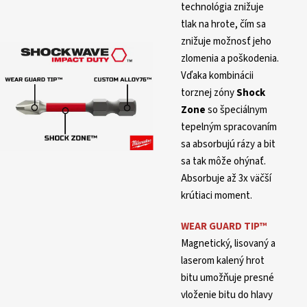
technológia znižuje
tlak na hrote, čím sa
znižuje možnosť jeho
zlomenia a poškodenia.
Vďaka kombinácii
torznej zóny
Shock
Zone
so špeciálnym
tepelným spracovaním
sa absorbujú rázy a bit
sa tak môže ohýnať.
Absorbuje až 3x väčší
krútiaci moment.
WEAR GUARD TIP
™
Magnetický, lisovaný a
laserom kalený hrot
bitu umožňuje presné
vloženie bitu do hlavy