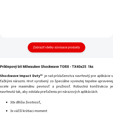
Zobraziť všetky súvisiace produkty
Príklepový bit Milwaukee Shockwave TORX -
TX40
x25 1ks
Shockwave Impact Duty™
je rad príslušenstva navrhnutý pre aplikácie 
ťažkými nárazmi. Hrot vyrobený zo špeciálne vyvinutej tepelne upravenej
ocele pre maximálnu pevnosť a pružnosť. Robustná konštrukcia je
navrhnutá tak, aby odolala preťaženiu pri nárazových aplikáciách.
30x dlhšia životnosť,
3x väčší krútiaci moment