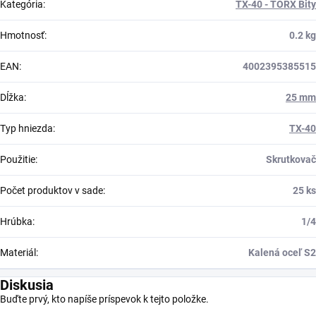
Kategória
:
TX-40 - TORX Bity
Hmotnosť
:
0.2 kg
EAN
:
4002395385515
Dĺžka
:
25 mm
Typ hniezda
:
TX-40
Použitie
:
Skrutkovač
Počet produktov v sade
:
25 ks
Hrúbka
:
1/4
Materiál
:
Kalená oceľ S2
Diskusia
Buďte prvý, kto napíše príspevok k tejto položke.