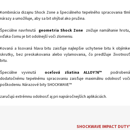
Kombinácia dizajnu Shock Zone a špeciálneho tepelného spracovania tlmí
nárazy a umožňuje, aby sa bit ohýbal ako pružina.
Špeciálne navrhnutá
geometria Shock Zone
znižuje namáhanie hrotu,
vďaka čomu je bit odolnejší voči zlomeniu.
Kovaná a lisovaná hlava bitu zaisťuje najlepšie uchytenie bitu k objímke
skrutky, bez preskakovania alebo vylamovania, čo predlžuje životnosť
bitu.
Špeciálne vyvinutá
oceľová zliatina ALLOY76™
podroben
dodatočnému tepelnému spracovaniu zaisťuje maximálnu odolnosť voči
poškodeniu. Nárazové bity SHOCKWAVE™
zaručujú extrémnu odolnosť aj pri najnáročnejších aplikáciách.
SHOCKWAVE
IMPACT DUTY