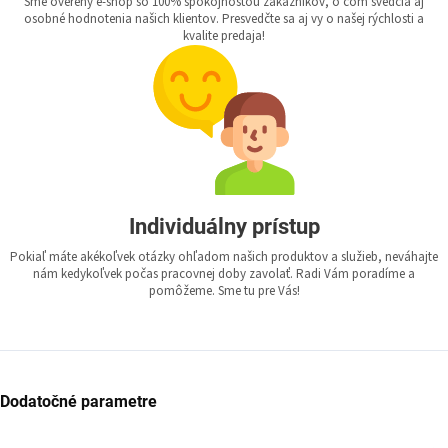
Sme overený e-shop so 100% spokojnosťou zákazníkov, o čom svedčia aj
osobné hodnotenia našich klientov. Presvedčte sa aj vy o našej rýchlosti a
kvalite predaja!
Individuálny prístup
Pokiaľ máte akékoľvek otázky ohľadom našich produktov a služieb, neváhajte
nám kedykoľvek počas pracovnej doby zavolať. Radi Vám poradíme a
pomôžeme. Sme tu pre Vás!
Dodatočné parametre