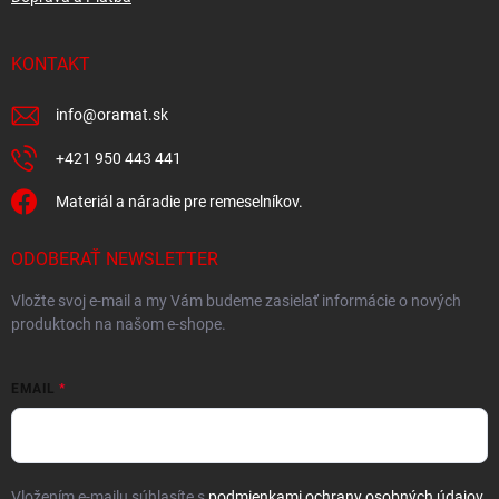
KONTAKT
info
@
oramat.sk
+421 950 443 441
Materiál a náradie pre remeselníkov.
ODOBERAŤ NEWSLETTER
Vložte svoj e-mail a my Vám budeme zasielať informácie o nových
produktoch na našom e-shope.
EMAIL
Vložením e-mailu súhlasíte s
podmienkami ochrany osobných údajov