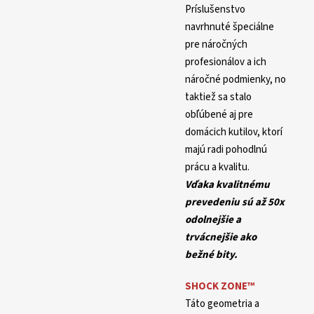
Príslušenstvo
navrhnuté špeciálne
pre náročných
profesionálov a ich
náročné podmienky, no
taktiež sa stalo
obľúbené aj pre
domácich kutilov, ktorí
majú radi pohodlnú
prácu a kvalitu.
Vďaka kvalitnému
prevedeniu sú až 50x
odolnejšie a
trvácnejšie ako
bežné bity.
SHOCK ZONE
™
Táto geometria a