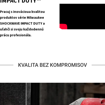
IMPACT DUTY™
Pracuj s inovácioua kvalitou
produktov série Milwaukee
SHOCKWAVE IMPACT DUTY a
uľahči si svoju každodennú
prácu profesionála.
KVALITA BEZ KOMPROMISOV