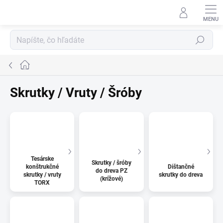
Prejsť
na
obsah
Hľadať
Domov
Skrutky / Vruty / Šróby
Tesárske
Skrutky / šróby
konštrukčné
Dištančné
do dreva PZ
skrutky / vruty
skrutky do dreva
(krížové)
TORX