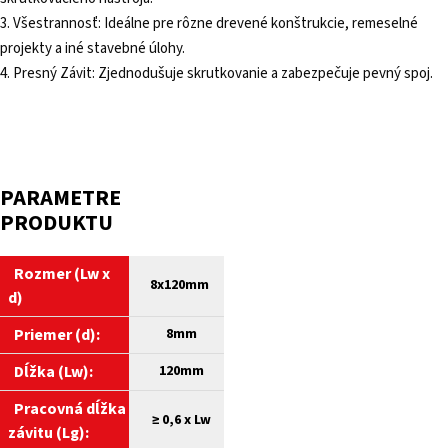
3. Všestrannosť: Ideálne pre rôzne drevené konštrukcie, remeselné
projekty a iné stavebné úlohy.
4. Presný Závit: Zjednodušuje skrutkovanie a zabezpečuje pevný spoj.
PARAMETRE
PRODUKTU
Rozmer (Lw x
8x120mm
d)
Priemer (d):
8
mm
Dĺžka (Lw):
120
mm
Pracovná dĺžka
≥ 0,6 x Lw
závitu (Lg):