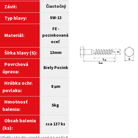
Závit:
Čiastočný
Typ hlavy:
SW-13
FE -
Materiál:
pozinkovaná
oceľ
Šírka hlavy (S):
13mm
Povrchová
Biely
Pozink
úprava:
Hrúbka ochr.
8 µm
povlaku:
Hmotnosť
5kg
balenia:
Obsah balenia
cca 137 ks
(ks):
Všetky skrutky predávané na našich