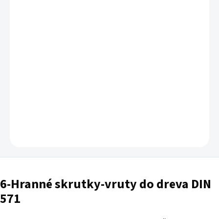
Šesť-hranné skrutky do dreva
sú určené na pevné spájanie prvkov
z dreva a materiálov na báze dreva
DETAILNÉ INFORMÁCIE
OPÝTAŤ SA
6-Hranné skrutky-vruty do dreva DIN
571