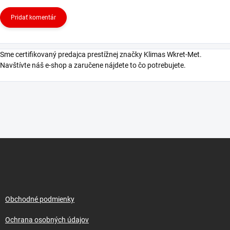
Pridať komentár
Sme certifikovaný predajca prestížnej značky Klimas Wkret-Met.
Navštívte náš e-shop a zaručene nájdete to čo potrebujete.
Z
á
p
ä
t
i
Obchodné podmienky
e
Ochrana osobných údajov