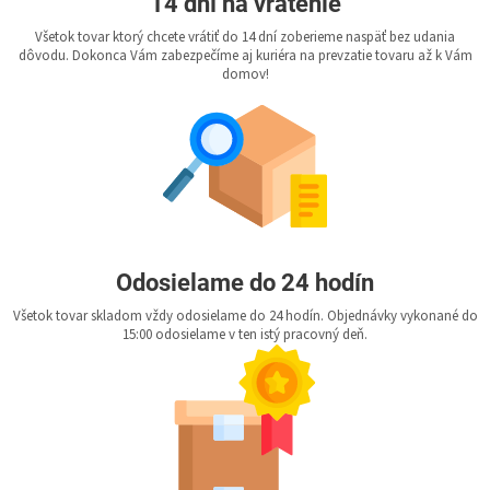
14 dní na vrátenie
Všetok tovar ktorý chcete vrátiť do 14 dní zoberieme naspäť bez udania
dôvodu. Dokonca Vám zabezpečíme aj kuriéra na prevzatie tovaru až k Vám
domov!
Odosielame do 24 hodín
Všetok tovar skladom vždy odosielame do 24 hodín. Objednávky vykonané do
15:00 odosielame v ten istý pracovný deň.