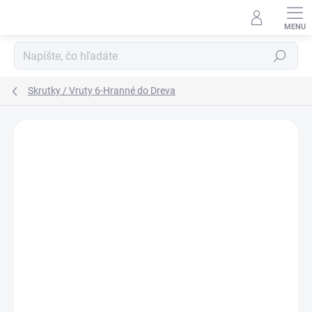
Prejsť
na
obsah
Hľadať
Skrutky / Vruty 6-Hranné do Dreva