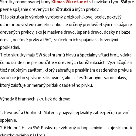
Skrutky renomovanej firmy
Klimas
Wkręt-met
s hlavičkou typu
SW
pre
pevné spájanie drevených konštrukcií a iných prvkov.
Táto skrutka je výrobok vyrobený z nízkouhlíkovej ocele, pokrytý
ochrannou vrstvou bieleho zinku. Je určený predovšetkým na spájanie
drevených prvkov, ako je masívne drevo, lepené drevo, dosky na báze
dreva, oceľové prvky a PVC, za účelom ich spájania s drevenými
podkladmi.
Tieto skrutky majú SW šesťhrannú hlavu a špeciálny vŕtací hrot, vďaka
čomu sú ideálne pre použitie v drevených konštrukciách. Vyznačujú sa
tiež neúplným závitom, ktorý zabraňuje prasklinám osadeného prvku a
zaručuje jeho správne zalisovanie, ako aj šesťhranným tvarom hlavy,
ktorý zaisťuje primeraný prítlak osadeného prvku.
Výhody 6 hranných skrutiek do dreva:
1. Pevnosť a Odolnosť: Materiály najvyššej kvality zabezpečujú pevné
spojenie.
2. 6 Hranná Hlava SW: Poskytuje výborný úchop a minimalizuje sklznutie
skrutkovacieho nástroja.