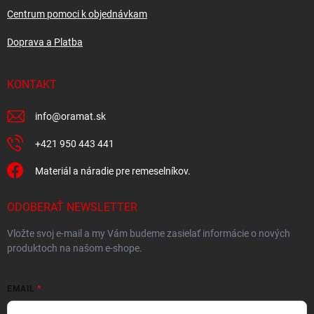
Centrum pomoci k objednávkam
Doprava a Platba
KONTAKT
info
@
oramat.sk
+421 950 443 441
Materiál a náradie pre remeselníkov.
ODOBERAŤ NEWSLETTER
Vložte svoj e-mail a my Vám budeme zasielať informácie o nových
produktoch na našom e-shope.
EMAIL