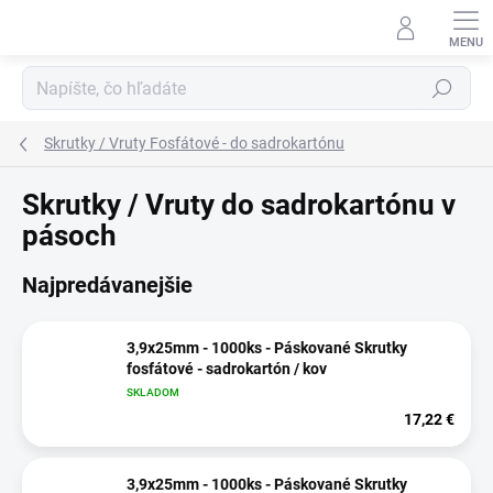
Prejsť
na
obsah
Hľadať
Skrutky / Vruty Fosfátové - do sadrokartónu
Skrutky / Vruty do sadrokartónu v
pásoch
Najpredávanejšie
3,9x25mm - 1000ks - Páskované Skrutky
fosfátové - sadrokartón / kov
SKLADOM
17,22 €
3,9x25mm - 1000ks - Páskované Skrutky