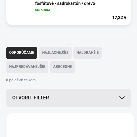
fosfátové - sadrokartón / drevo
SKLADOM
17,22 €
R
a
ODPORÚČAME
NAJLACNEJŠIE
NAJDRAHŠIE
d
e
NAJPREDÁVANEJŠIE
ABECEDNE
n
i
8
položiek celkom
e
p
OTVORIŤ FILTER
r
o
d
V
u
ý
k
p
t
i