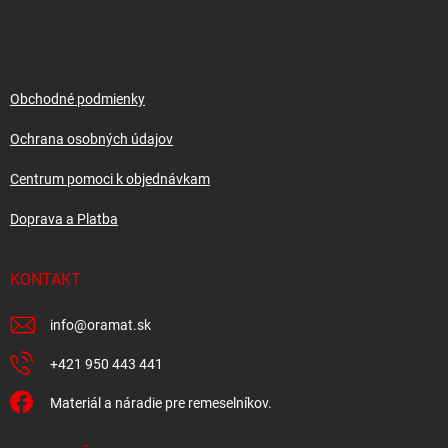
á
c
p
i
e
ä
p
t
r
i
Obchodné podmienky
v
e
k
Ochrana osobných údajov
y
v
Centrum pomoci k objednávkam
ý
p
Doprava a Platba
i
s
u
KONTAKT
info
@
oramat.sk
+421 950 443 441
Materiál a náradie pre remeselníkov.