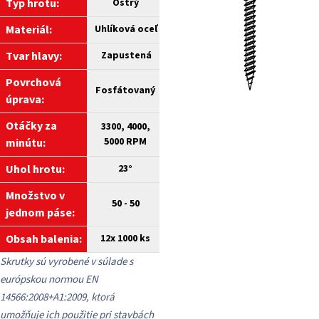
Typ hrotu:
Ostrý
Materiál:
Uhlíková
oceľ
Tvar hlavy:
Zapustená
Povrchová
Fosfátovaný
úprava:
Otáčky za
3300, 4000,
5000 RPM
minútu
:
Uhol hrotu:
23°
Množstvo v
50 - 50
jednom páse:
Obsah balenia:
12x 1000
ks
Skrutky sú vyrobené v súlade s
európskou normou EN
14566:2008+A1:2009, ktorá
umožňuje ich použitie pri stavbách