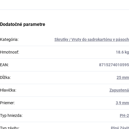
Dodatočné parametre
Kategória
:
Skrutky / Vruty do sadrokartónu v pásoch
Hmotnosť
:
18.6 kg
EAN
:
8715274010595
Dĺžka
:
25 mm
Hlavička
:
Zapustená
Priemer
:
3,9 mm
Typ hniezda
:
PH-2
Typ závitu
:
Plný Závit