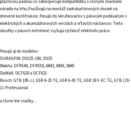
plastovou páskou čo zabezpečuje kompatibilitu s rôznymi značkami
náradia na trhu.Používajú na montáž sadrokartónových dosiek na
drevené konštrukcie. Pasujú do skrutkovačov s pásovým podávačom v
elektrických a akumulátorových verziách a vŕtacích nástavcov. Tieto
skrutky v pásoch extrémne zvyšujú rýchlosť efektivitu práce.
Pasujú aj do modelov:
DURASPIN: DS525-18V, DS55
Makita: DFR540, DFR550, 6842, 6843, 6845
DeWalt: DCF620 a DCF621
Bosch: GTB 185-LI, GSR 6-25 TE, GSR 6-45 TE, GSR 18 V-EC TE, GTB 12V-
11 Professional
a rôzne íne značky....