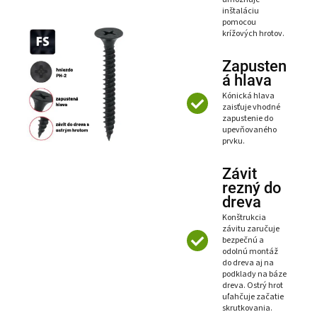
inštaláciu
pomocou
krížových hrotov.
Zapusten
á hlava
Kónická hlava
zaisťuje vhodné
zapustenie do
upevňovaného
prvku.
Závit
rezný do
dreva
Konštrukcia
závitu zaručuje
bezpečnú a
odolnú montáž
do dreva aj na
podklady na báze
dreva. Ostrý hrot
uľahčuje začatie
skrutkovania.