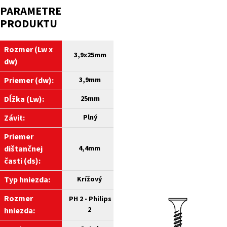
PARAMETRE
PRODUKTU
Rozmer (Lw x
3,9
x25mm
dw)
Priemer (dw):
3,9
mm
Dĺžka (Lw):
25
mm
Závit:
Plný
Priemer
dištančnej
4,4mm
časti (ds)
:
Typ hniezda:
Krížový
Rozmer
PH 2 - Philips
2
hniezda: