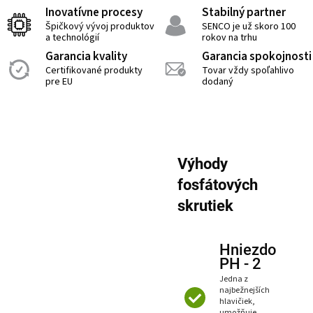
Inovatívne procesy
Stabilný partner
Špičkový vývoj produktov
SENCO je už skoro 100
a technológií
rokov na trhu
Garancia kvality
Garancia spokojnosti
Certifikované produkty
Tovar vždy spoľahlivo
pre EU
dodaný
Výhody
fosfátových
skrutiek
Hniezdo
PH - 2
Jedna z
najbežnejších
hlavičiek,
umožňuje