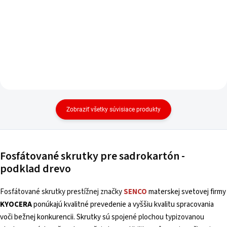
Zobraziť všetky súvisiace produkty
Fosfátované skrutky pre sadrokartón -
podklad drevo
Fosfátované skrutky prestížnej značky
SENCO
materskej svetovej firmy
KYOCERA
ponúkajú kvalitné prevedenie a vyššiu kvalitu spracovania
voči bežnej konkurencii.
Skrutky sú s
pojené plochou typizovanou