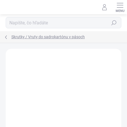
Prejsť
na
obsah
Hľadať
Skrutky / Vruty do sadrokartónu v pásoch