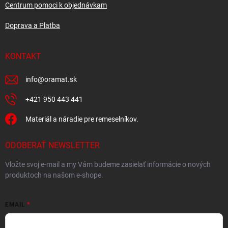
Centrum pomoci k objednávkam
Doprava a Platba
KONTAKT
info
@
oramat.sk
+421 950 443 441
Materiál a náradie pre remeselníkov.
ODOBERAŤ NEWSLETTER
Vložte svoj e-mail a my Vám budeme zasielať informácie o nových
produktoch na našom e-shope.
EMAIL