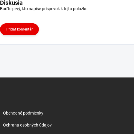
Diskusia
Buďte prvý, kto napíše príspevok k tejto položke.
Pridať komentár
Z
á
p
ä
t
i
Obchodné podmienky
e
Ochrana osobných údajov