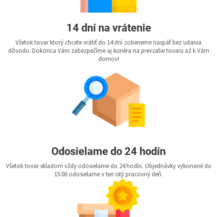
14 dní na vrátenie
Všetok tovar ktorý chcete vrátiť do 14 dní zoberieme naspäť bez udania
dôvodu. Dokonca Vám zabezpečíme aj kuriéra na prevzatie tovaru až k Vám
domov!
Odosielame do 24 hodín
Všetok tovar skladom vždy odosielame do 24 hodín. Objednávky vykonané do
15:00 odosielame v ten istý pracovný deň.