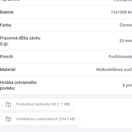
Balenie
:
12x1000 ks
Farba
:
Čierna
Pracovná dĺžka závitu
25 mm
(Lg)
:
Povrch
:
Fosfátovaný
Materiál
:
Nízkouhlíková oceľ
Hrúbka ochranného
8 μm
povlaku
:
Produktový technický list (1.1 MB)
Vyhlásenie o parametroch (394.3 kB)