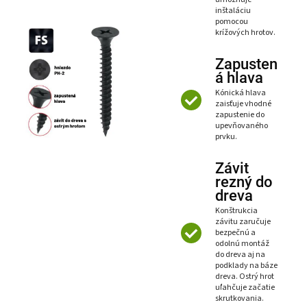
inštaláciu
pomocou
krížových hrotov.
Zapusten
á hlava
Kónická hlava
zaisťuje vhodné
zapustenie do
upevňovaného
prvku.
Závit
rezný do
dreva
Konštrukcia
závitu zaručuje
bezpečnú a
odolnú montáž
do dreva aj na
podklady na báze
dreva. Ostrý hrot
uľahčuje začatie
skrutkovania.