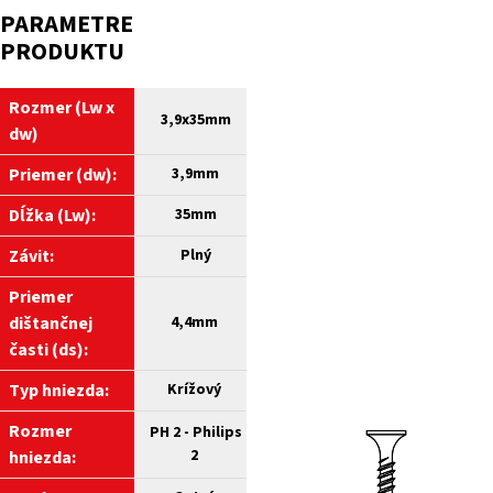
PARAMETRE
PRODUKTU
Rozmer (Lw x
3,9
x35mm
dw)
Priemer (dw):
3,9
mm
Dĺžka (Lw):
35
mm
Závit:
Plný
Priemer
dištančnej
4,4mm
časti (ds)
:
Typ hniezda:
Krížový
Rozmer
PH 2 - Philips
2
hniezda: