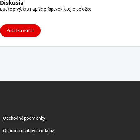
Diskusia
Buďte prvý, kto napíše príspevok k tejto položke.
Pridať komentár
Z
á
p
ä
t
i
Obchodné podmienky
e
Ochrana osobných údajov