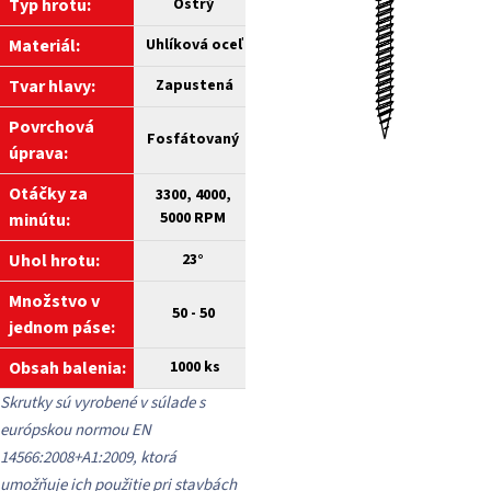
Typ hrotu:
Ostrý
Materiál:
Uhlíková
oceľ
Tvar hlavy:
Zapustená
Povrchová
Fosfátovaný
úprava:
Otáčky za
3300, 4000,
5000 RPM
minútu
:
Uhol hrotu:
23°
Množstvo v
50 - 50
jednom páse:
Obsah balenia:
1000
ks
Skrutky sú vyrobené v súlade s
európskou normou EN
14566:2008+A1:2009, ktorá
umožňuje ich použitie pri stavbách