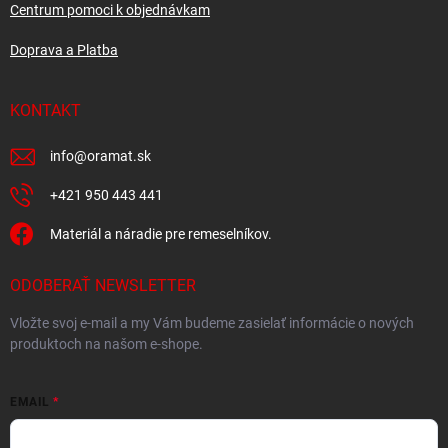
Centrum pomoci k objednávkam
Doprava a Platba
KONTAKT
info
@
oramat.sk
+421 950 443 441
Materiál a náradie pre remeselníkov.
ODOBERAŤ NEWSLETTER
Vložte svoj e-mail a my Vám budeme zasielať informácie o nových
produktoch na našom e-shope.
EMAIL