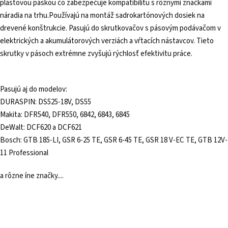
plastovou páskou čo zabezpečuje kompatibilitu s rôznymi značkami
náradia na trhu.Používajú na montáž sadrokartónových dosiek na
drevené konštrukcie. Pasujú do skrutkovačov s pásovým podávačom v
elektrických a akumulátorových verziách a vŕtacích nástavcov. Tieto
skrutky v pásoch extrémne zvyšujú rýchlosť efektivitu práce.
Pasujú aj do modelov:
DURASPIN: DS525-18V, DS55
Makita: DFR540, DFR550, 6842, 6843, 6845
DeWalt: DCF620 a DCF621
Bosch: GTB 185-LI, GSR 6-25 TE, GSR 6-45 TE, GSR 18 V-EC TE, GTB 12V-
11 Professional
a rôzne íne značky....