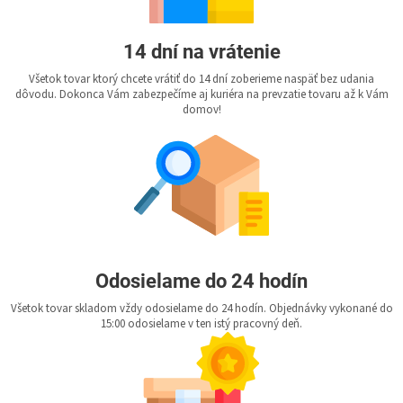
14 dní na vrátenie
Všetok tovar ktorý chcete vrátiť do 14 dní zoberieme naspäť bez udania
dôvodu. Dokonca Vám zabezpečíme aj kuriéra na prevzatie tovaru až k Vám
domov!
Odosielame do 24 hodín
Všetok tovar skladom vždy odosielame do 24 hodín. Objednávky vykonané do
15:00 odosielame v ten istý pracovný deň.