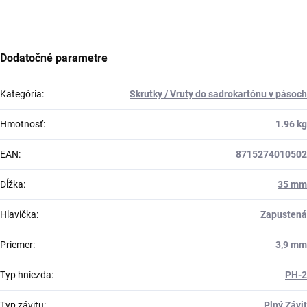
Dodatočné parametre
Kategória
:
Skrutky / Vruty do sadrokartónu v pásoch
Hmotnosť
:
1.96 kg
EAN
:
8715274010502
Dĺžka
:
35 mm
Hlavička
:
Zapustená
Priemer
:
3,9 mm
Typ hniezda
:
PH-2
Typ závitu
:
Plný Závit