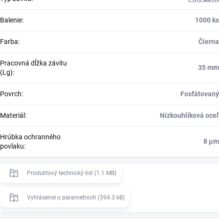
Balenie
:
1000 ks
Farba
:
Čierna
Pracovná dĺžka závitu
35 mm
(Lg)
:
Povrch
:
Fosfátovaný
Materiál
:
Nízkouhlíková oceľ
Hrúbka ochranného
8 μm
povlaku
:
Produktový technický list (1.1 MB)
Vyhlásenie o parametroch (394.3 kB)