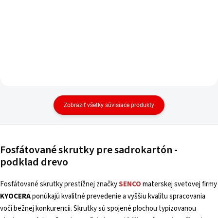
Zobraziť všetky súvisiace produkty
Fosfátované skrutky pre sadrokartón -
podklad drevo
Fosfátované skrutky prestížnej značky
SENCO
materskej svetovej firmy
KYOCERA
ponúkajú kvalitné prevedenie a vyššiu kvalitu spracovania
voči bežnej konkurencii.
Skrutky sú s
pojené plochou typizovanou