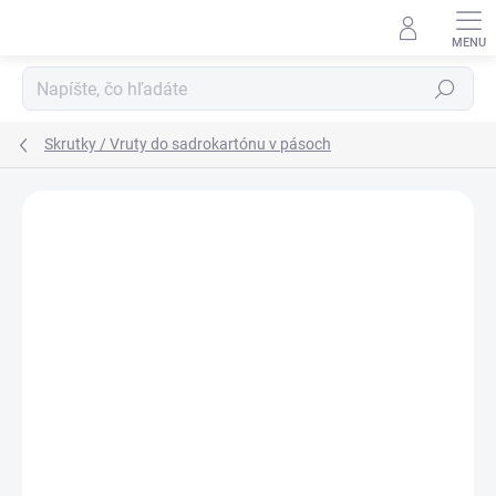
Prejsť
na
obsah
Hľadať
Skrutky / Vruty do sadrokartónu v pásoch