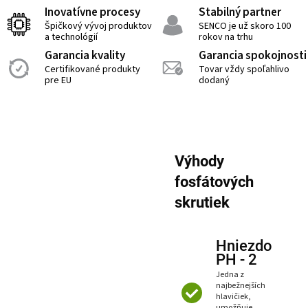
Inovatívne procesy
Stabilný partner
Špičkový vývoj produktov
SENCO je už skoro 100
a technológií
rokov na trhu
Garancia kvality
Garancia spokojnosti
Certifikované produkty
Tovar vždy spoľahlivo
pre EU
dodaný
Výhody
fosfátových
skrutiek
Hniezdo
PH - 2
Jedna z
najbežnejších
hlavičiek,
umožňuje