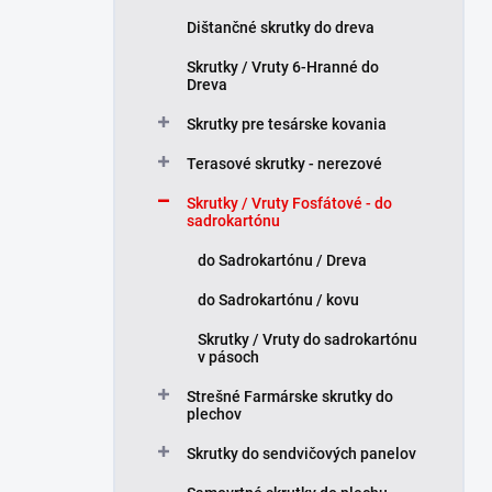
l
Dištančné skrutky do dreva
Skrutky / Vruty 6-Hranné do
Dreva
Skrutky pre tesárske kovania
Terasové skrutky - nerezové
Skrutky / Vruty Fosfátové - do
sadrokartónu
do Sadrokartónu / Dreva
do Sadrokartónu / kovu
Skrutky / Vruty do sadrokartónu
v pásoch
Strešné Farmárske skrutky do
plechov
Skrutky do sendvičových panelov