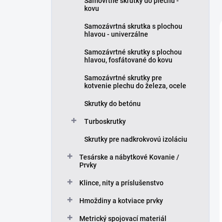
Samovrtné skrutky do plechu -
kovu
Samozávrtná skrutka s plochou
hlavou - univerzálne
Samozávrtné skrutky s plochou
hlavou, fosfátované do kovu
Samozávrtné skrutky pre
kotvenie plechu do železa, ocele
Skrutky do betónu
Turboskrutky
Skrutky pre nadkrokvovú izoláciu
Tesárske a nábytkové Kovanie /
Prvky
Klince, nity a príslušenstvo
Hmoždiny a kotviace prvky
Metrický spojovací materiál