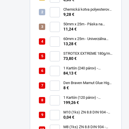
polyuretánová
Chemická kotva polyesterová
300ml
9,28 €
50mm x 25m - Páska na
spájanie a opravu membrán -
11,24 €
Jednostranná TOPBAND
60mm x 25m - Univerzálna
páska - Jednostranná
13,28 €
UNISAN
STROTEX EXTREME 180g/m2
- Strešná fólia / membrána
73,80 €
(75m2)
1 Kartón (240 párov) -
Rukavice Verken onyx
84,13 €
RedLatex- veľkosť 9/L
Den Braven Mamut Glue High
Tack 290 ml biely
8 €
1 Kartón (120 párov) -
Rukavice Verken VELCRO -
199,26 €
veľkosť 9/L
M10 (1ks) ZN 8.8 DIN 934 -
Matica 6HR
0,04 €
M8 (1ks) ZN 8.8 DIN 934 -