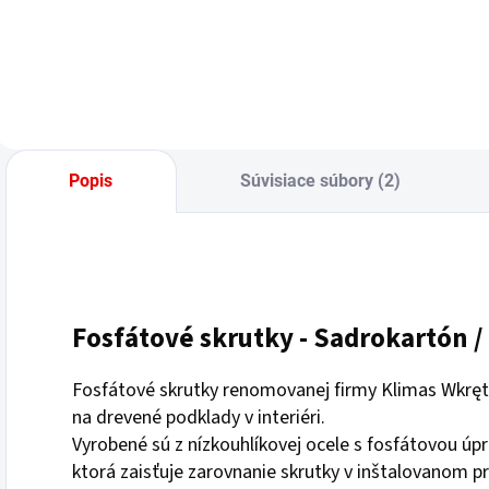
Popis
Súvisiace súbory (2)
Fosfátové skrutky - Sadrokartón /
Fosfátové skrutky renomovanej firmy Klimas Wkręt
na drevené podklady v interiéri.
Vyrobené sú z nízkouhlíkovej ocele s fosfátovou úp
ktorá zaisťuje zarovnanie skrutky v inštalovanom pr