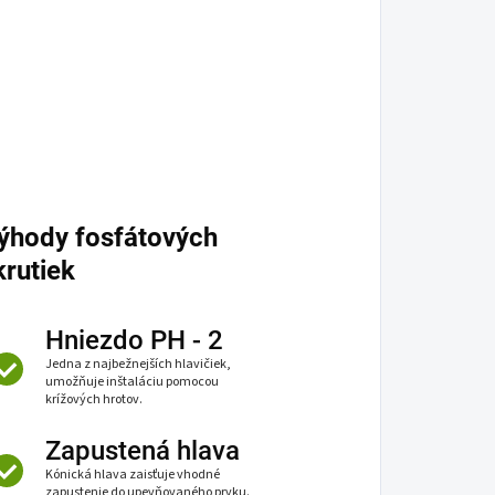
ýhody fosfátových
krutiek
Hniezdo PH - 2
Jedna z najbežnejších hlavičiek,
umožňuje inštaláciu pomocou
krížových hrotov.
Zapustená hlava
Kónická hlava zaisťuje vhodné
zapustenie do upevňovaného prvku.