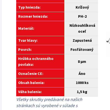
Typ hniezda:
Krížový
Rozmer hniezda:
PH-2
Nízkouhlíková
Materiál:
oceľ
Tvar hlavy:
Zapustená
Povrch:
Fosfátovaný
Hrúbka ochranného
8 µm
povlaku:
Označenie CE:
Áno
Obsah balenia:
1000 ks
Váha balenia:
1,5 kg
Všetky skrutky predávané na našich
stránkach sú vyrobené v súlade s