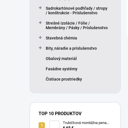
Sadrokartónové podhľady / stropy
/ konštrukcie - Príslušenstvo
Strešné izolácie / Fólie /
Membrány / Pásky / Príslušenstvo
Stavebná chémia
Bity, náradie a príslušenstvo
Obalový materiál
Fasádne systémy
Čistiace prostriedky
TOP 10 PRODUKTOV
Trubičková montážna pena
SMART 750ml - Nízkorozťažná
6,65 €