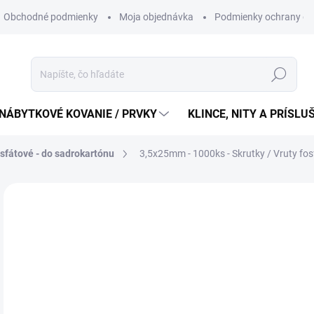
Obchodné podmienky
Moja objednávka
Podmienky ochrany os
Hľadať
NÁBYTKOVÉ KOVANIE / PRVKY
KLINCE, NITY A PRÍSL
osfátové - do sadrokartónu
3,5x25mm - 1000ks - Skrutky / Vruty fos
9,
7,6
Jedn
0,01 
cena
SK
MÔŽ
DO: