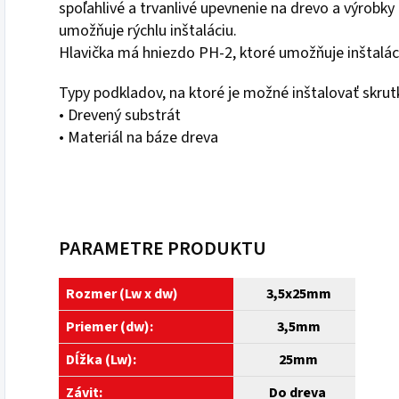
spoľahlivé a trvanlivé upevnenie na drevo a výrobky
umožňuje rýchlu inštaláciu.
Hlavička má hniezdo PH-2, ktoré umožňuje inštalác
Typy podkladov, na ktoré je možné inštalovať sk
• Drevený substrát
• Materiál na báze dreva
PARAMETRE PRODUKTU
Rozmer (Lw x dw)
3,5
x25mm
Priemer (dw):
3,5mm
Dĺžka (Lw):
25mm
Závit:
Do dreva