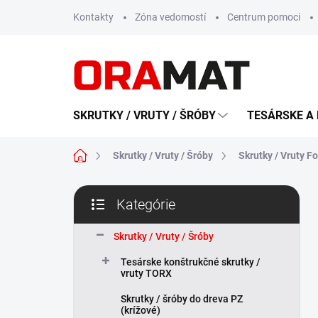
Prejsť
Kontakty
Zóna vedomostí
Centrum pomoci
na
obsah
SKRUTKY / VRUTY / ŠRÓBY
TESÁRSKE A 
Domov
Skrutky / Vruty / Šróby
Skrutky / Vruty F
B
Kategórie
o
Preskočiť
č
kategórie
n
Skrutky / Vruty / Šróby
ý
Tesárske konštrukčné skrutky /
p
vruty TORX
a
n
Skrutky / šróby do dreva PZ
(krížové)
e