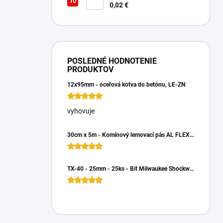
Matica 6HR
0,02 €
POSLEDNÉ HODNOTENIE
PRODUKTOV
12x95mm - oceľová kotva do betónu, LE-ZN
vyhovuje
30cm x 5m - Komínový lemovací pás AL FLEX 3D - Hnedá RAL 8017, Hliníkový
TX-40 - 25mm - 25ks - Bit Milwaukee Shockwave TORX