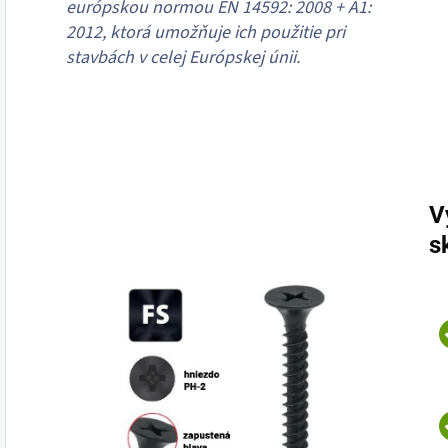
európskou normou EN 14592: 2008 + A1:
2012, ktorá umožňuje ich použitie pri
stavbách v celej Európskej únii.
V
s