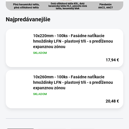
Najpredávanejšie
10x220mm - 100ks - Fasádne natĺkacie
hmoždinky LFN - plastový tŕň - s predĺženou
expanznou zónou
SKLADOM
17,94 €
10x260mm - 100ks - Fasádne natĺkacie
hmoždinky LFN - plastový tŕň - s predĺženou
expanznou zónou
SKLADOM
20,48 €
R