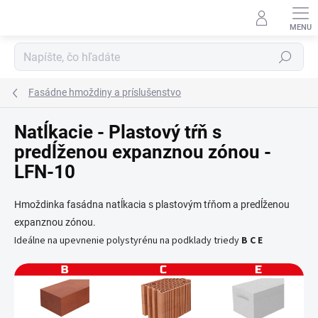
Prejsť
na
obsah
Hľadať
Fasádne hmoždiny a príslušenstvo
Natĺkacie - Plastový tŕň s
predĺženou expanznou zónou -
LFN-10
Hmoždinka fasádna natĺkacia s plastovým tŕňom a predĺženou
expanznou zónou.
Ideálne na upevnenie polystyrénu
na podklady triedy
B C E