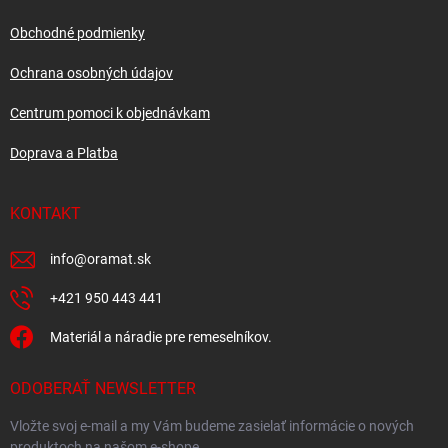
p
t
r
i
Obchodné podmienky
v
e
k
Ochrana osobných údajov
y
v
Centrum pomoci k objednávkam
ý
p
Doprava a Platba
i
s
u
KONTAKT
info
@
oramat.sk
+421 950 443 441
Materiál a náradie pre remeselníkov.
ODOBERAŤ NEWSLETTER
Vložte svoj e-mail a my Vám budeme zasielať informácie o nových
produktoch na našom e-shope.