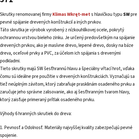
Skrutky renomovanej firmy
Klimas
Wkręt-met
s hlavičkou typu
SW
pre
pevné spájanie drevených konštrukcií a iných prvkov.
Táto skrutka je výrobok vyrobený z nízkouhlíkovej ocele, pokrytý
ochrannou vrstvou bieleho zinku. Je určený predovšetkým na spájanie
drevených prvkov, ako je masívne drevo, lepené drevo, dosky na báze
dreva, oceľové prvky a PVC, za účelom ich spájania s drevenými
podkladmi.
Tieto skrutky majú SW šesťhrannú hlavu a špeciálny vŕtací hrot, vďaka
čomu sú ideálne pre použitie v drevených konštrukciách. Vyznačujú sa
tiež neúplným závitom, ktorý zabraňuje prasklinám osadeného prvku a
zaručuje jeho správne zalisovanie, ako aj šesťhranným tvarom hlavy,
ktorý zaisťuje primeraný prítlak osadeného prvku.
Výhody 6 hranných skrutiek do dreva:
1. Pevnosť a Odolnosť: Materiály najvyššej kvality zabezpečujú pevné
spojenie.