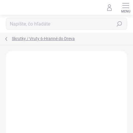
Prejsť
na
obsah
Hľadať
Skrutky / Vruty 6-Hranné do Dreva