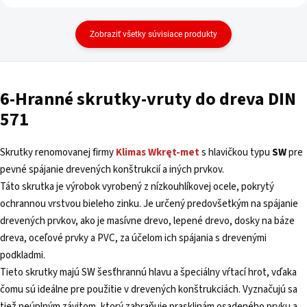
Zobraziť všetky súvisiace produkty
6-Hranné skrutky-vruty do dreva DIN
571
Skrutky renomovanej firmy
Klimas
Wkręt-met
s hlavičkou typu
SW
pre
pevné spájanie drevených konštrukcií a iných prvkov.
Táto skrutka je výrobok vyrobený z nízkouhlíkovej ocele, pokrytý
ochrannou vrstvou bieleho zinku. Je určený predovšetkým na spájanie
drevených prvkov, ako je masívne drevo, lepené drevo, dosky na báze
dreva, oceľové prvky a PVC, za účelom ich spájania s drevenými
podkladmi.
Tieto skrutky majú SW šesťhrannú hlavu a špeciálny vŕtací hrot, vďaka
čomu sú ideálne pre použitie v drevených konštrukciách. Vyznačujú sa
tiež neúplným závitom, ktorý zabraňuje prasklinám osadeného prvku a