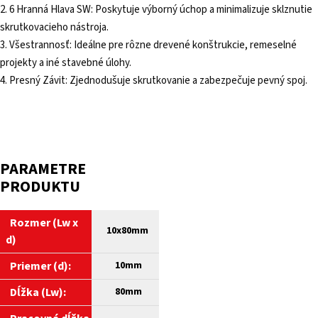
2. 6 Hranná Hlava SW: Poskytuje výborný úchop a minimalizuje sklznutie
skrutkovacieho nástroja.
3. Všestrannosť: Ideálne pre rôzne drevené konštrukcie, remeselné
projekty a iné stavebné úlohy.
4. Presný Závit: Zjednodušuje skrutkovanie a zabezpečuje pevný spoj.
PARAMETRE
PRODUKTU
Rozmer (Lw x
10x80mm
d)
Priemer (d):
10
mm
Dĺžka (Lw):
80
mm