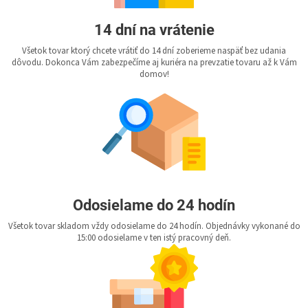
14 dní na vrátenie
Všetok tovar ktorý chcete vrátiť do 14 dní zoberieme naspäť bez udania
dôvodu. Dokonca Vám zabezpečíme aj kuriéra na prevzatie tovaru až k Vám
domov!
Odosielame do 24 hodín
Všetok tovar skladom vždy odosielame do 24 hodín. Objednávky vykonané do
15:00 odosielame v ten istý pracovný deň.