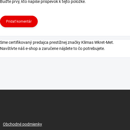
Buďte prvý, kto napíše príspevok k tejto položke.
Pridať komentár
Sme certifikovaný predajca prestížnej značky Klimas Wkret-Met.
Navštívte náš e-shop a zaručene nájdete to čo potrebujete.
Z
á
p
ä
t
i
Obchodné podmienky