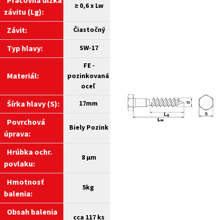
Pracovná dĺžka
≥ 0,6 x Lw
závitu (Lg):
Závit:
Čiastočný
Typ hlavy:
SW-17
FE -
Materiál:
pozinkovaná
oceľ
Šírka hlavy (S):
17mm
Povrchová
Biely
Pozink
úprava:
Hrúbka ochr.
8 µm
povlaku:
Hmotnosť
5kg
balenia:
Obsah balenia
cca 117 ks