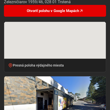
Železničiarov 1959/46, 028 01 Trstená
Otvoriť polohu v Google Mapách
Presná poloha výdajného miesta