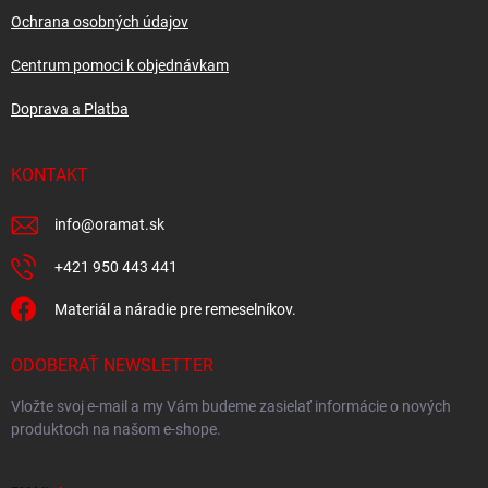
e
Ochrana osobných údajov
Centrum pomoci k objednávkam
Doprava a Platba
KONTAKT
info
@
oramat.sk
+421 950 443 441
Materiál a náradie pre remeselníkov.
ODOBERAŤ NEWSLETTER
Vložte svoj e-mail a my Vám budeme zasielať informácie o nových
produktoch na našom e-shope.