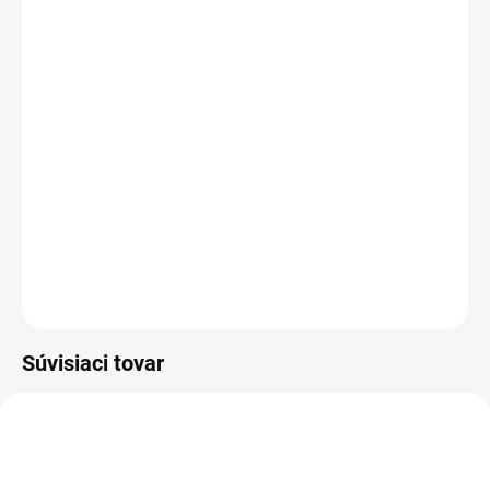
Šesť-hranné skrutky do dreva
sú určené na pevné spájanie prvkov
z dreva a materiálov na báze dreva
DETAILNÉ INFORMÁCIE
OPÝTAŤ SA
Súvisiaci tovar