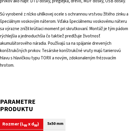
prvkov ako napr. DTD dosky, preglejka, drevo, MDF dosky, OSB dosky.
Sú vyrobené z nízko uhlíkovej ocele s ochrannou vrstvou žltého zinku a
špeciálnym voskovým náterom. Vďaka špeciálnemu voskovému náteru
sa výrazne znížil krútiaci moment pri skrutkovaní. Montáž je tým pádom
rýchlejšia a jednoduchšia čo taktiež predlžuje životnosť
akumulátorového náradia. Používajú sa na spájanie drevených
konštrukčných prvkov. Tesárske konštrukčné vruty majú tanierovú
hlavu s hlavičkou typu TORX a novým, zdokonaleným frézovacím
hrotom.
PARAMETRE
PRODUKTU
Rozmer (
L
x
d
)
5x50 mm
w
w