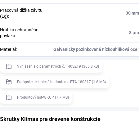
Pracovná dĺžka závitu
30 mm
(Lg)
:
Hrúbka ochranného
8 μm
povlaku
:
Materiál
:
Galvanicky pozinkovaná nízkouhlíková oceľ
Vyhlásenie o parametroch č. 140SZ19 (366.8 kB)
Európske technické hodnotenie-ETA-180817 (1.8 MB)
Produktový list-WKCP (7.7 MB)
Skrutky Klimas pre drevené konštrukcie