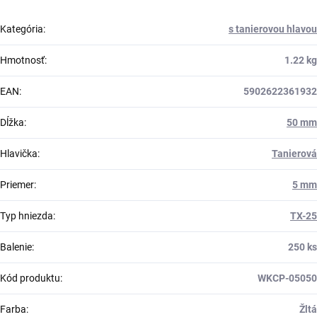
Kategória
:
s tanierovou hlavou
Hmotnosť
:
1.22 kg
EAN
:
5902622361932
Dĺžka
:
50 mm
Hlavička
:
Tanierová
Priemer
:
5 mm
Typ hniezda
:
TX-25
Balenie
:
250 ks
Kód produktu
:
WKCP-05050
Farba
:
Žltá