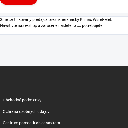
Sme certifikovaný predajca prestížnej značky Klimas Wkret-Met.
Navštívte náš e-shop a zaručene nájdete to čo potrebujete.
Z
á
p
ä
t
i
Obchodné podmienky
e
Ochrana osobných údajov
Centrum pomoci k objednávkam