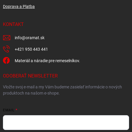
Doprava a Platba
KONTAKT
info
@
oramat.sk
+421 950 443 441
Materiál a náradie pre remeselníkov.
ODOBERAŤ NEWSLETTER
Vložte svoj e-mail a my Vám budeme zasielať informácie o nových
produktoch na našom e-shope.
EMAIL