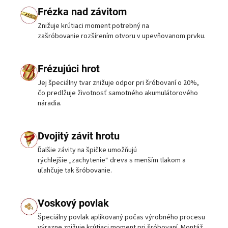
Frézka nad závitom
Znižuje krútiaci moment potrebný na
zašróbovanie rozšírením otvoru v upevňovanom prvku.
Frézujúci hrot
Jej špeciálny tvar znižuje odpor pri šróbovaní o 20%,
čo predlžuje životnosť samotného akumulátorového
náradia.
Dvojitý závit hrotu
Ďalšie závity na špičke umožňujú
rýchlejšie „zachytenie“ dreva s menším tlakom a
uľahčuje tak šróbovanie.
Voskový povlak
Špeciálny povlak aplikovaný počas výrobného procesu
výrazne znižuje krútiaci moment pri šróbovaní. Montáž