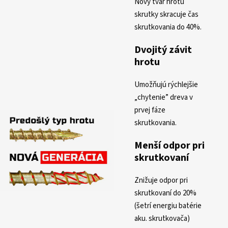
Nový tvar hrotu
skrutky skracuje čas
skrutkovania do 40%.
Dvojitý závit
hrotu
Umožňujú rýchlejšie
„chytenie” dreva v
prvej fáze
skrutkovania.
Menší odpor pri
skrutkovaní
Znižuje odpor pri
skrutkovaní do 20%
(šetrí energiu batérie
aku. skrutkovača)