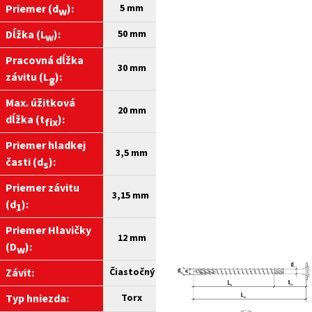
Priemer (d
):
5
mm
w
Dĺžka (L
):
50
mm
w
Pracovná dĺžka
30 mm
závitu (L
):
g
Max. úžitková
20 mm
dĺžka (t
):
fix
Priemer hladkej
3,5 mm
časti (d
):
s
Priemer závitu
3,15 mm
(d
):
1
Priemer Hlavičky
12 mm
(D
):
w
Závit:
Čiastočný
Typ hniezda:
Torx