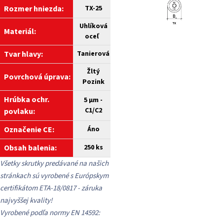
Rozmer hniezda:
TX-25
Uhlíková
Materiál:
oceľ
Tvar hlavy:
Tanierová
Žltý
Povrchová úprava:
Pozink
Hrúbka ochr.
5 µm -
C1/C2
povlaku:
Označenie CE:
Áno
Obsah balenia:
250 ks
Všetky skrutky predávané na našich
stránkach sú vyrobené s Európskym
certifikátom ETA-18/0817 - záruka
najvyššej kvality!
Vyrobené podľa normy EN 14592: