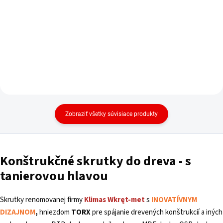
Do košíka
Zobraziť všetky súvisiace produkty
Konštrukčné skrutky do dreva - s
tanierovou hlavou
Skrutky renomovanej firmy
Klimas
Wkręt-met
s
INOVATÍVNYM
DIZAJNOM
,
hniezdom
TORX
pre spájanie drevených konštrukcií a iných