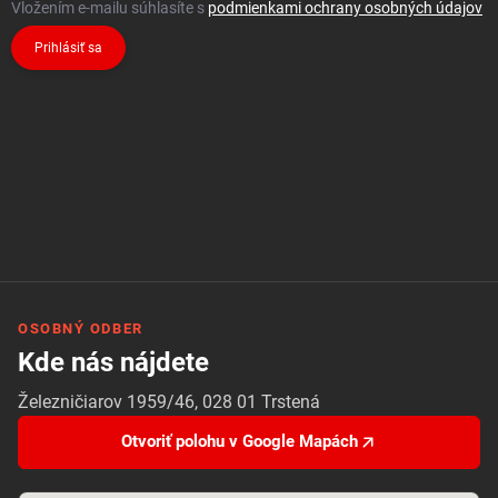
Vložením e-mailu súhlasíte s
podmienkami ochrany osobných údajov
Prihlásiť sa
OSOBNÝ ODBER
Kde nás nájdete
Železničiarov 1959/46, 028 01 Trstená
Otvoriť polohu v Google Mapách