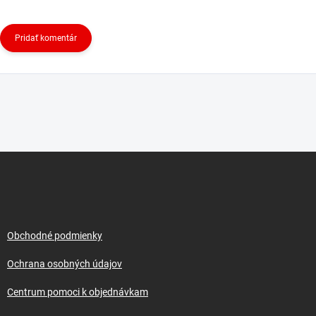
Pridať komentár
Z
á
p
ä
t
i
Obchodné podmienky
e
Ochrana osobných údajov
Centrum pomoci k objednávkam