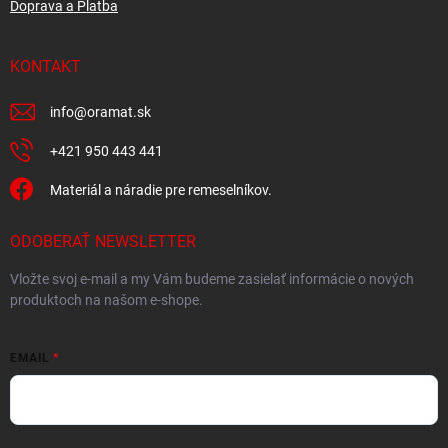
Doprava a Platba
KONTAKT
info
@
oramat.sk
+421 950 443 441
Materiál a náradie pre remeselníkov.
ODOBERAŤ NEWSLETTER
Vložte svoj e-mail a my Vám budeme zasielať informácie o nových
produktoch na našom e-shope.
EMAIL