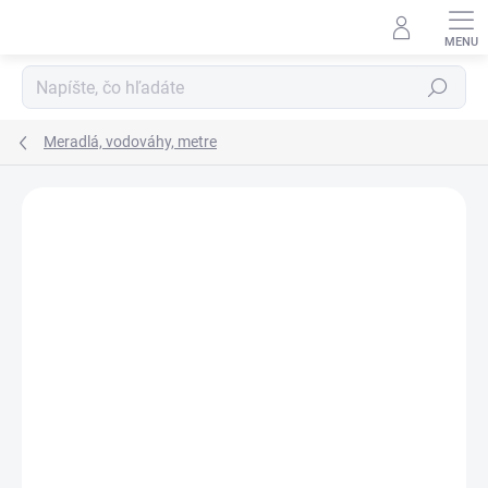
Prejsť
na
obsah
Hľadať
Meradlá, vodováhy, metre