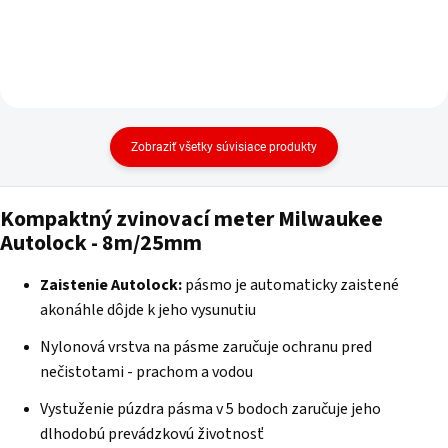
Zobraziť všetky súvisiace produkty
Kompaktný zvinovací meter Milwaukee
Autolock - 8m/25mm
Zaistenie Autolock:
pásmo je automaticky zaistené
akonáhle dôjde k jeho vysunutiu
Nylonová vrstva na pásme zaručuje ochranu pred
nečistotami - prachom a vodou
Vystuženie púzdra pásma v 5 bodoch zaručuje jeho
dlhodobú prevádzkovú životnosť