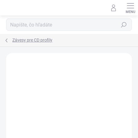
Prejsť
na
obsah
Hľadať
Závesy pre CD profily