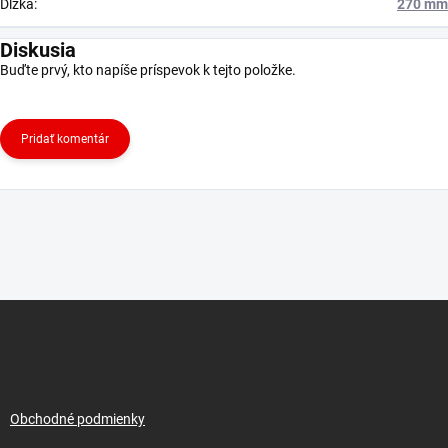
Dĺžka
:
270 mm
Diskusia
Buďte prvý, kto napíše príspevok k tejto položke.
Pridať komentár
Z
á
p
ä
t
i
Obchodné podmienky
e