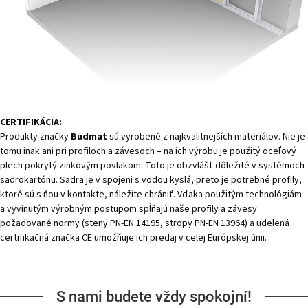
CERTIFIKÁCIA:
Produkty značky
Budmat
sú vyrobené z najkvalitnejších materiálov. Nie je
tomu inak ani pri profiloch a závesoch – na ich výrobu je použitý oceľový
plech pokrytý zinkovým povlakom. Toto je obzvlášť dôležité v systémoch
sadrokartónu. Sadra je v spojeni s vodou kyslá, preto je potrebné profily,
ktoré sú s ňou v kontakte, náležite chrániť. Vďaka použitým technológiám
a vyvinutým výrobným postupom spĺňajú naše profily a závesy
požadované normy (steny PN-EN 14195, stropy PN-EN 13964) a udelená
certifikačná značka CE umožňuje ich predaj v celej Európskej únii.
S nami budete vždy spokojní!