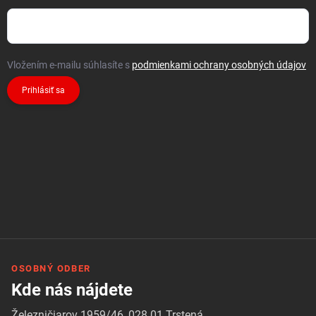
Vložením e-mailu súhlasíte s
podmienkami ochrany osobných údajov
Prihlásiť sa
OSOBNÝ ODBER
Kde nás nájdete
Železničiarov 1959/46, 028 01 Trstená