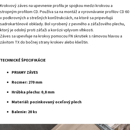
Krokvový záves na upevnenie profilu je spojkou medzi krokvou a
stropným profilom CD. Používa sa na montáž a vyrovnávanie profilov CD 60
v podkrovných a strešných konštrukciách, na ktoré sa pripevňujú
sadrokartónové obklady. Bol vyrobený z pevného a záťažového plechu,
ktorý je odolný proti záťaži a korózii vplyvom vlhkosti.
Záves sa upevňuje na krokvy pomocou FN skrutiek s rámovou hlavou a
závitom TX do bočnej strany krokiev alebo klieštin.
TECHNICKÉ ŠPECIFIKÁCIE
PRIAMY ZÁVES
Rozmer: 270 mm
Hrúbka plechu: 0,8 mm
Materiál: pozinkovaný oceľový plech
Balenie: 20 ks