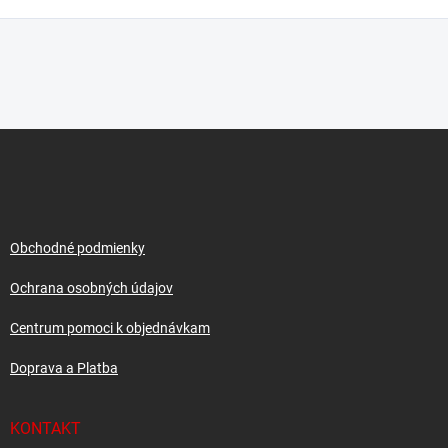
Z
á
p
ä
t
i
Obchodné podmienky
e
Ochrana osobných údajov
Centrum pomoci k objednávkam
Doprava a Platba
KONTAKT