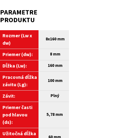
PARAMETRE
PRODUKTU
Rozmer (Lw x
8x160
mm
dw)
Priemer (dw):
8
mm
Dĺžka (Lw):
160
mm
Pracovná dĺžka
100 mm
závitu (Lg):
Závit:
Plný
Priemer časti
pod hlavou
5,78 mm
(ds)
:
Užitočná dĺžka
60 mm