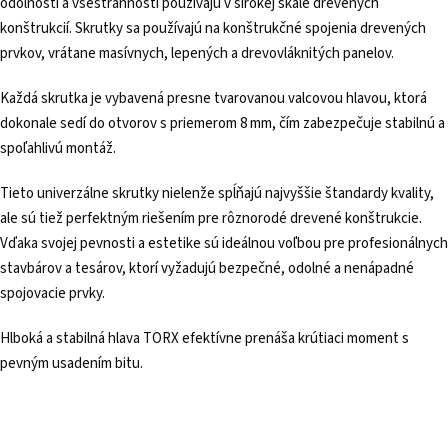
odolnosti a všestrannosti používajú v širokej škále drevených
konštrukcií. Skrutky sa používajú na konštrukčné spojenia drevených
prvkov, vrátane masívnych, lepených a drevovláknitých panelov.
Každá skrutka je vybavená presne tvarovanou valcovou hlavou, ktorá
dokonale sedí do otvorov s priemerom 8 mm, čím zabezpečuje stabilnú a
spoľahlivú montáž.
Tieto univerzálne skrutky nielenže spĺňajú najvyššie štandardy kvality,
ale sú tiež perfektným riešením pre rôznorodé drevené konštrukcie.
Vďaka svojej pevnosti a estetike sú ideálnou voľbou pre profesionálnych
stavbárov a tesárov, ktorí vyžadujú bezpečné, odolné a nenápadné
spojovacie prvky.
Hlboká a stabilná hlava TORX efektívne prenáša krútiaci moment s
pevným usadením bitu.