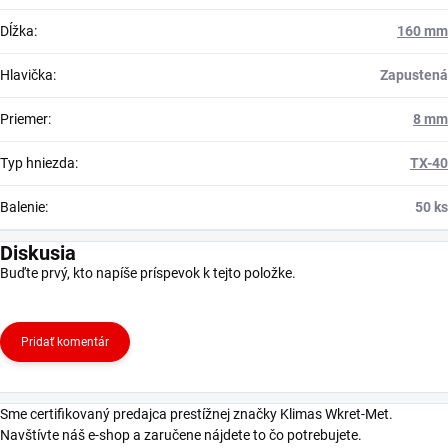
Dĺžka
:
160 mm
Hlavička
:
Zapustená
Priemer
:
8 mm
Typ hniezda
:
TX-40
Balenie
:
50 ks
Diskusia
Buďte prvý, kto napíše príspevok k tejto položke.
Pridať komentár
Sme certifikovaný predajca prestížnej značky Klimas Wkret-Met.
Navštívte náš e-shop a zaručene nájdete to čo potrebujete.