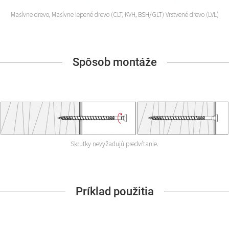
Masívne drevo, Masívne lepené drevo (CLT, KVH, BSH/GLT) Vrstvené drevo (LVL)
Spôsob montáže
Skrutky nevyžadujú predvŕtanie.
Príklad použitia