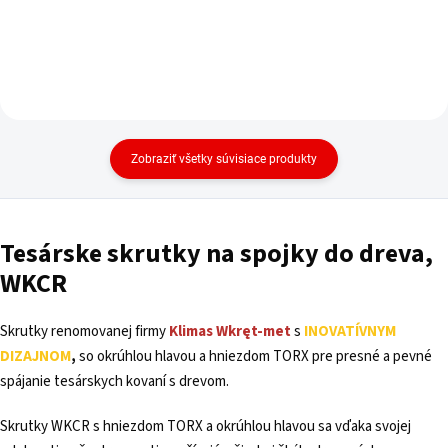
Zobraziť všetky súvisiace produkty
Tesárske skrutky na spojky do dreva,
WKCR
Skrutky renomovanej firmy
Klimas
Wkręt-met
s
INOVATÍVNYM
DIZAJNOM
,
so okrúhlou hlavou a hniezdom TORX pre presné a pevné
spájanie tesárskych kovaní s drevom.
Skrutky WKCR s hniezdom TORX a okrúhlou hlavou sa vďaka svojej