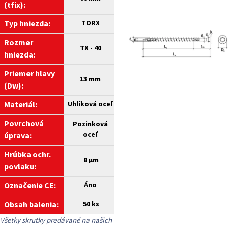
(tfix):
Typ hniezda:
TORX
Rozmer
TX - 40
hniezda:
Priemer hlavy
13 mm
(Dw):
Materiál:
Uhlíková
oceľ
Povrchová
Pozinková
oceľ
úprava:
Hrúbka ochr.
8
µm
povlaku:
Označenie CE:
Áno
Obsah balenia:
50
ks
Všetky skrutky predávané na našich