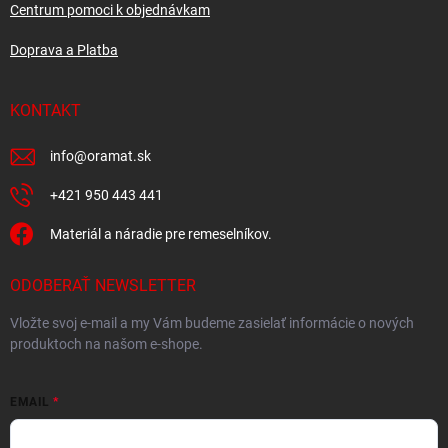
Centrum pomoci k objednávkam
Doprava a Platba
KONTAKT
info
@
oramat.sk
+421 950 443 441
Materiál a náradie pre remeselníkov.
ODOBERAŤ NEWSLETTER
Vložte svoj e-mail a my Vám budeme zasielať informácie o nových
produktoch na našom e-shope.
EMAIL