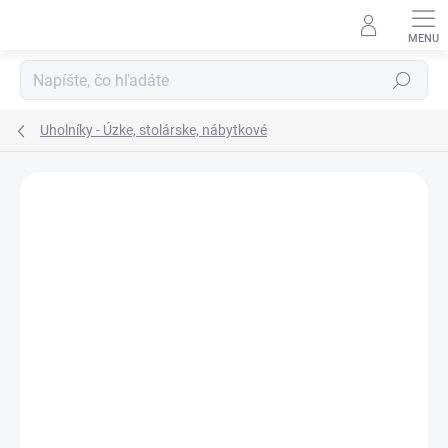
Prejsť
na
obsah
Hľadať
Uholníky - Úzke, stolárske, nábytkové