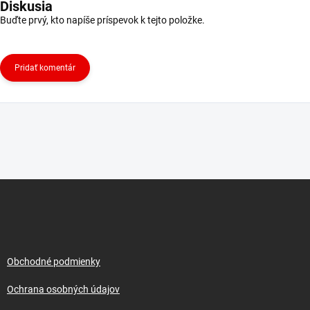
Diskusia
Buďte prvý, kto napíše príspevok k tejto položke.
Pridať komentár
Z
á
p
ä
t
i
Obchodné podmienky
e
Ochrana osobných údajov