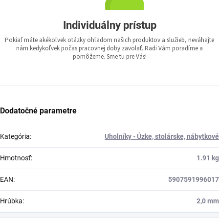
Individuálny prístup
Pokiaľ máte akékoľvek otázky ohľadom našich produktov a služieb, neváhajte
nám kedykoľvek počas pracovnej doby zavolať. Radi Vám poradíme a
pomôžeme. Sme tu pre Vás!
Dodatočné parametre
Kategória
:
Uholníky - Úzke, stolárske, nábytkové
Hmotnosť
:
1.91 kg
EAN
:
5907591996017
Hrúbka
:
2,0 mm