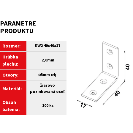
PARAMETRE
PRODUKTU
Rozmer:
KW2 40x40x17
Hrúbka
2,0mm
plechu:
Otvory:
⌀5mm x4;
žiarovo
Materiál:
pozinkovaná oceľ
Obsah
100 ks
balenia: