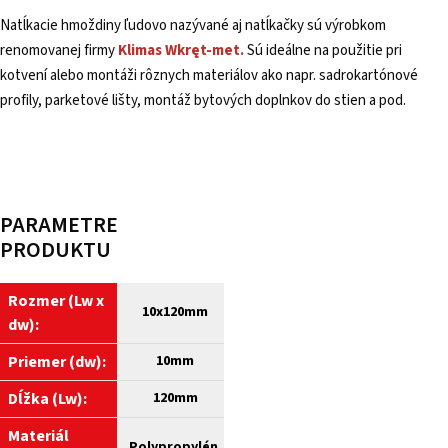
Natĺkacie hmoždiny ľudovo nazývané aj natĺkačky sú výrobkom
renomovanej firmy
Klimas
Wkręt-met.
Sú ideálne na použitie pri
kotvení alebo montáži rôznych materiálov ako napr. sadrokartónové
profily, parketové lišty, montáž bytových doplnkov do stien a pod.
PARAMETRE
PRODUKTU
Rozmer (Lw x
10
x120mm
dw):
Priemer (dw):
10mm
Dĺžka (Lw):
120mm
Materiál
Polypropylén