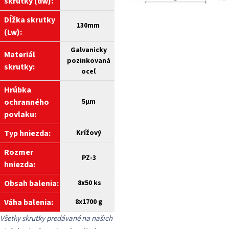
skrutky (dw):
Dĺžka skrutky
130mm
(Lw):
Galvanicky
Materiál
pozinkovaná
skrutky:
oceľ
Hrúbka
ochranného
5
µm
povlaku:
Typ hniezda:
Krížový
Rozmer
PZ-3
hniezda:
Obsah balenia:
8x50 ks
Váha balenia:
8x1700 g
Všetky skrutky predávané na našich