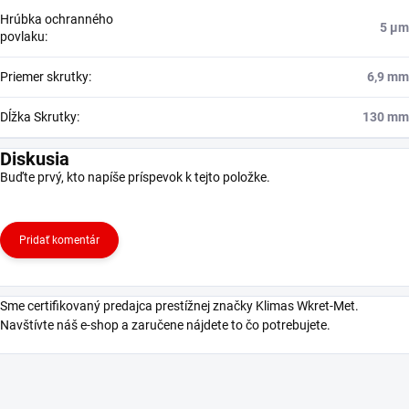
Hrúbka ochranného
5 μm
povlaku
:
Priemer skrutky
:
6,9 mm
Dĺžka Skrutky
:
130 mm
Diskusia
Buďte prvý, kto napíše príspevok k tejto položke.
Pridať komentár
Sme certifikovaný predajca prestížnej značky Klimas Wkret-Met.
Navštívte náš e-shop a zaručene nájdete to čo potrebujete.