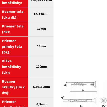
hmoždinky:
Rozmer tela
10x
12
0mm
(Lk x dk):
Priemer tela
10mm
(dk):
Priemer
príruby tela
13mm
(Dk):
Dĺžka
hmoždinky
120mm
(Lk):
Rozmer
skrutky (Lw x
6,9x130mm
dw):
Priemer
6,9mm