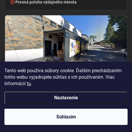
Presná poloha výdajného miesta
Tento web používa súbory cookie. Ďalším prechádzaním
tohto webu vyjadrujete súhlas s ich používaním. Viac
informácií
tu
.
Vchod pri označení „BILLA – PRÍJEM TOVARU“
Nastavenie
Copyright 2026
Oramat
. Všetky práva vyhradené.
Súhlasím
Vytvoril Shoptet Premium