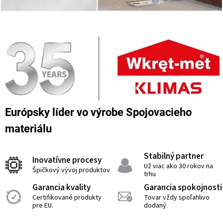
Európsky líder vo výrobe Spojovacieho
materiálu
Stabilný partner
Inovatívne procesy
Už viac ako 30 rokov na
Špičkový vývoj produktov
trhu
Garancia kvality
Garancia spokojnosti
Certifikované produkty
Tovar vždy spoľahlivo
pre EU.
dodaný