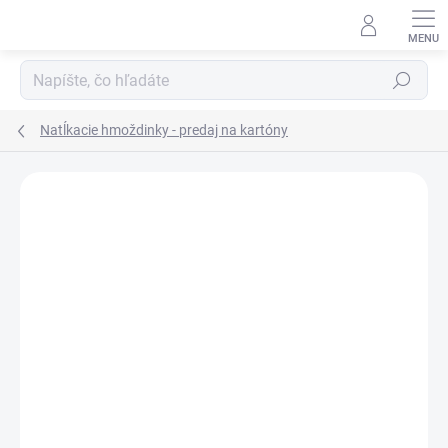
Prejsť
na
obsah
Hľadať
Natĺkacie hmoždinky - predaj na kartóny