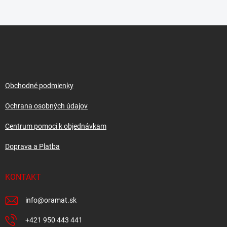
Z
á
p
ä
t
i
Obchodné podmienky
e
Ochrana osobných údajov
Centrum pomoci k objednávkam
Doprava a Platba
KONTAKT
info
@
oramat.sk
+421 950 443 441