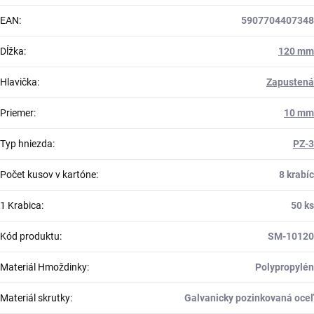
EAN
:
5907704407348
Dĺžka
:
120 mm
Hlavička
:
Zapustená
Priemer
:
10 mm
Typ hniezda
:
PZ-3
Počet kusov v kartóne
:
8 krabíc
1 Krabica
:
50 ks
Kód produktu
:
SM-10120
Materiál Hmoždinky
:
Polypropylén
Materiál skrutky
:
Galvanicky pozinkovaná oceľ