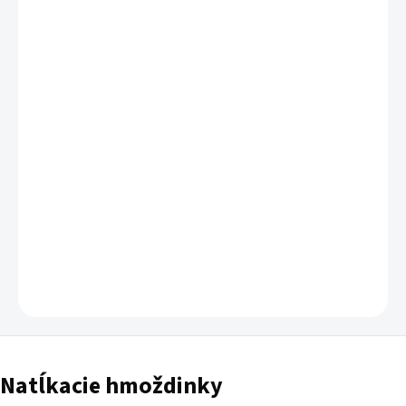
DORUČIŤ DO:
11.8.2026
−
+
Pridať do košíka
DETAILNÉ INFORMÁCIE
OPÝTAŤ SA
Natĺkacie hmoždinky