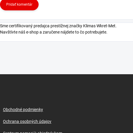
Pridať komentár
Sme certifikovaný predajca prestížnej značky Klimas Wkret-Met.
Navštívte náš e-shop a zaručene nájdete to čo potrebujete.
Z
á
p
ä
t
i
Obchodné podmienky
e
Ochrana osobných údajov