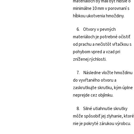
materiáloch by mali byť hlbšie o
minimálne 10 mm v porovnaní s
hĺbkou ukotvenia hmoždiny.
6. Otvory v pevných
materiáloch je potrebné očistiť
od prachu a nečistôt vŕtačkou s
pohybom vpred a vzad pri
zníženej rýchlosti.
7. Následne vložte hmoždinu
do vyvŕtaného otvoru a
zaskrutkujte skrutku, kým úplne
neprejde cez objímku.
8. Silné utiahnutie skrutky
môže spôsobiť jej zlyhanie, ktoré
nie je pokryté zárukou výrobcu.