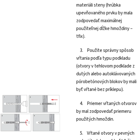
materiáli steny (hrúbka
upevňovaného prvku by mala
zodpovedať maximálnej
použiteľnej dĺžke hmoždiny –
tfix).
3. Použite správny spôsob
vŕtania podľa typu podkladu
(otvory v tehlovom podklade z
dutých alebo autoklávovaných
pórobetónových blokov by mali
byť vŕtané bez príklepu).
4. Priemer vŕtaných otvorov
by mal zodpovedať priemeru
použitých hmoždin.
5. Vŕtané otvory v pevných