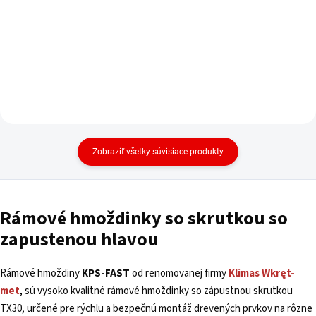
Zobraziť všetky súvisiace produkty
Rámové hmoždinky so skrutkou so
zapustenou hlavou
Rámové hmoždiny
KPS-FAST
od renomovanej firmy
Klimas
Wkręt-
met
,
sú vysoko kvalitné rámové hmoždinky so zápustnou skrutkou
TX30, určené pre rýchlu a bezpečnú montáž drevených prvkov na rôzne