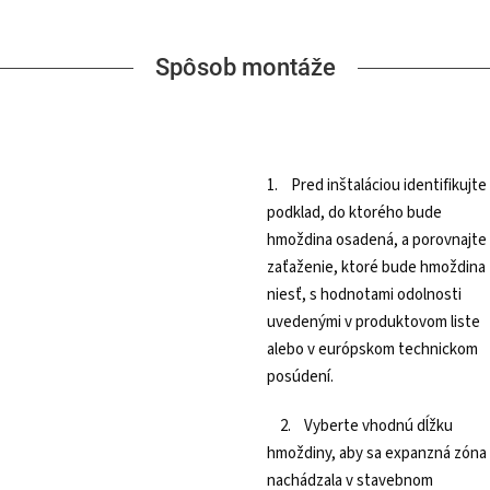
Spôsob montáže
1. Pred inštaláciou identifikujte
podklad, do ktorého bude
hmoždina osadená, a porovnajte
zaťaženie, ktoré bude hmoždina
niesť, s hodnotami odolnosti
uvedenými v produktovom liste
alebo v európskom technickom
posúdení.
2. Vyberte vhodnú dĺžku
hmoždiny, aby sa expanzná zóna
nachádzala v stavebnom