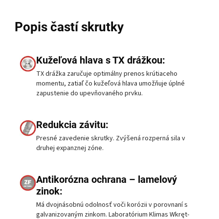
Popis častí skrutky
Kužeľová hlava s TX drážkou:
TX drážka zaručuje optimálny prenos krútiaceho
momentu, zatiaľ čo kužeľová hlava umožňuje úplné
zapustenie do upevňovaného prvku.
Redukcia závitu:
Presné zavedenie skrutky. Zvýšená rozperná sila v
druhej expanznej zóne.
Antikorózna ochrana – lamelový
zinok:
Má dvojnásobnú odolnosť voči korózii v porovnaní s
galvanizovaným zinkom. Laboratórium Klimas Wkręt-