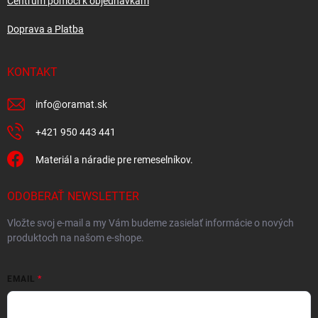
Centrum pomoci k objednávkam
Doprava a Platba
KONTAKT
info
@
oramat.sk
+421 950 443 441
Materiál a náradie pre remeselníkov.
ODOBERAŤ NEWSLETTER
Vložte svoj e-mail a my Vám budeme zasielať informácie o nových
produktoch na našom e-shope.
EMAIL