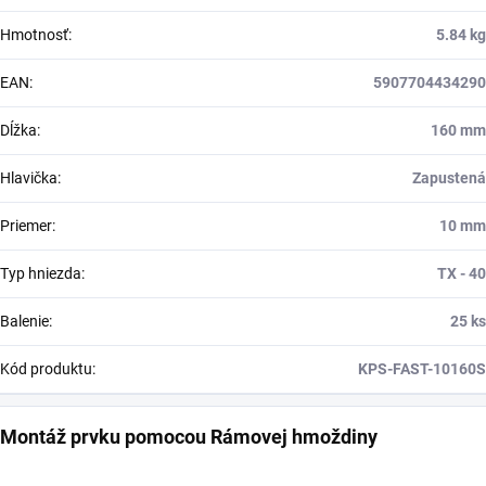
Hmotnosť
:
5.84 kg
EAN
:
5907704434290
Dĺžka
:
160 mm
Hlavička
:
Zapustená
Priemer
:
10 mm
Typ hniezda
:
TX - 40
Balenie
:
25 ks
Kód produktu
:
KPS-FAST-10160S
Montáž prvku pomocou Rámovej hmoždiny