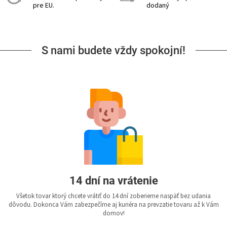
pre EU.
dodaný
S nami budete vždy spokojní!
14 dní na vrátenie
Všetok tovar ktorý chcete vrátiť do 14 dní zoberieme naspäť bez udania
dôvodu. Dokonca Vám zabezpečíme aj kuriéra na prevzatie tovaru až k Vám
domov!