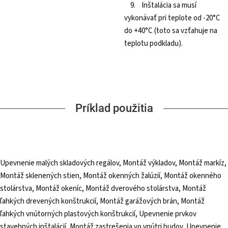
9. Inštalácia sa musí
vykonávať pri teplote od -20°C
do +40°C (toto sa vzťahuje na
teplotu podkladu).
Príklad použitia
Upevnenie malých skladových regálov, Montáž výkladov, Montáž markíz,
Montáž sklenených stien, Montáž okenných žalúzií, Montáž okenného
stolárstva, Montáž okeníc, Montáž dverového stolárstva, Montáž
ľahkých drevených konštrukcií, Montáž garážových brán, Montáž
ľahkých vnútorných plastových konštrukcií, Upevnenie prvkov
stavebných inštalácií, Montáž zastrešenia vo vnútri budov, Upevnenie