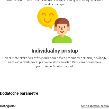
osobné hodnotenia našich klientov. Presvedčte sa aj vy o našej rýchlosti a
kvalite predaja!
Individuálny prístup
Pokiaľ máte akékoľvek otázky ohľadom našich produktov a služieb, neváhajte
nám kedykoľvek počas pracovnej doby zavolať. Radi Vám poradíme a
pomôžeme. Sme tu pre Vás!
Dodatočné parametre
Kategória
:
Množstevná zľava