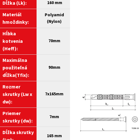
Dĺžka (Lk):
160 mm
Materiál
Polyamid
(Nylon)
hmoždinky:
Hĺbka
kotvenia
70mm
(H
eff):
Maximálna
použiteľná
90mm
dĺžka(Tfix):
Rozmer
skrutky (Lw x
7x165mm
dw):
Priemer
7mm
skrutky (dw):
Dĺžka skrutky
165 mm