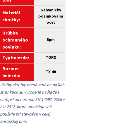
(Lw):
Galvanicky
Materiál
pozinkovaná
skrutky:
oceľ
Hrúbka
ochranného
5
µm
povlaku:
Typ hniezda:
TORX
Rozmer
TX-40
hniezda:
Všetky skrutky predávané na našich
stránkach sú vyrobené v súlade s
európskou normou EN 14592: 2008 +
A1: 2012, ktorá umožňuje ich
použitie pri stavbách v celej
Európskej únii.