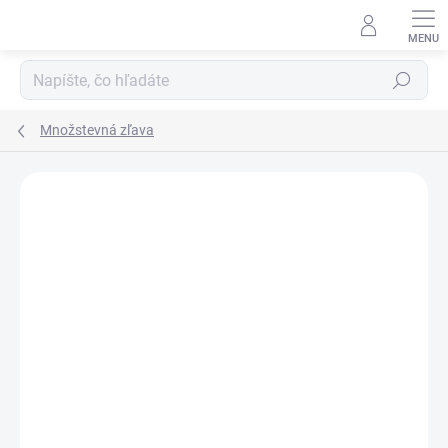
Prejsť
na
obsah
Hľadať
Množstevná zľava