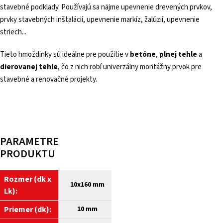
stavebné podklady. Používajú sa näjme upevnenie drevených prvkov,
prvky stavebných inštalácií, upevnenie markíz, žalúzií, upevnenie
striech...
Tieto hmoždinky sú ideálne pre použitie v
betóne
,
plnej tehle
a
dierovanej tehle
, čo z nich robí univerzálny montážny prvok pre
stavebné a renovačné projekty.
PARAMETRE
PRODUKTU
Rozmer (dk x
10
x160 mm
Lk):
Priemer (dk):
10 mm