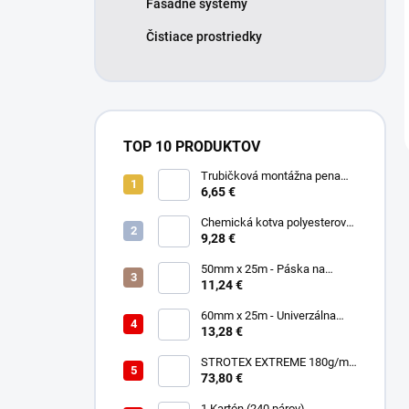
Fasádne systémy
Čistiace prostriedky
TOP 10 PRODUKTOV
Trubičková montážna pena
SMART 750ml - Nízkorozťažná
6,65 €
polyuretánová
Chemická kotva polyesterová
300ml
9,28 €
50mm x 25m - Páska na
spájanie a opravu membrán -
11,24 €
Jednostranná TOPBAND
60mm x 25m - Univerzálna
páska - Jednostranná
13,28 €
UNISAN
STROTEX EXTREME 180g/m2
- Strešná fólia / membrána
73,80 €
(75m2)
1 Kartón (240 párov) -