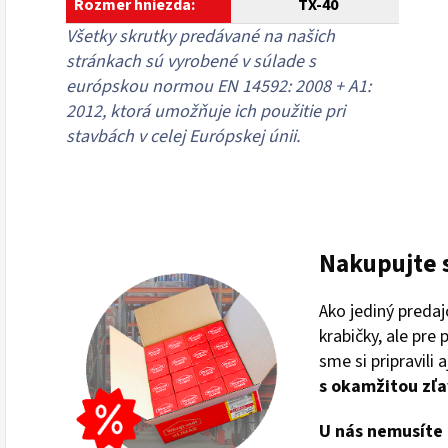
Rozmer hniezda:
TX-40
Všetky skrutky predávané na našich
stránkach sú vyrobené v súlade s
európskou normou EN 14592: 2008 + A1:
2012, ktorá umožňuje ich použitie pri
stavbách v celej Európskej únii.
Nakupujte 
Ako jediný preda
krabičky, ale pre
sme si pripravili 
s
okamžitou zľa
U nás nemusíte 