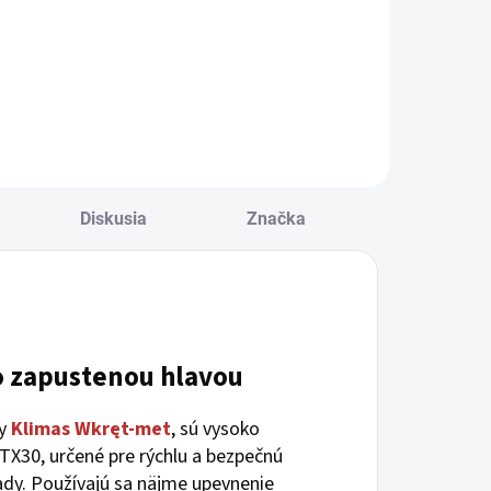
Do košíka
Diskusia
Značka
o zapustenou hlavou
my
Klimas
Wkręt-met
,
sú vysoko
TX30, určené pre rýchlu a bezpečnú
dy. Používajú sa näjme upevnenie