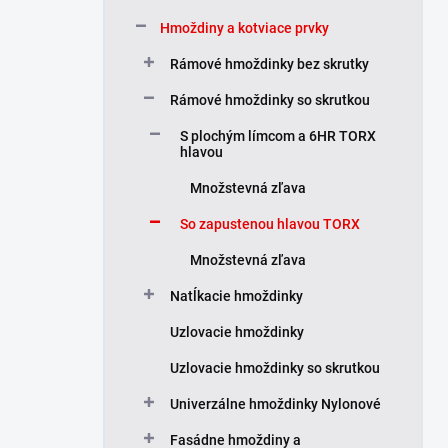
e
Hmoždiny a kotviace prvky
l
Rámové hmoždinky bez skrutky
Rámové hmoždinky so skrutkou
S plochým límcom a 6HR TORX
hlavou
Množstevná zľava
So zapustenou hlavou TORX
Množstevná zľava
Natĺkacie hmoždinky
Uzlovacie hmoždinky
Uzlovacie hmoždinky so skrutkou
Univerzálne hmoždinky Nylonové
Fasádne hmoždiny a