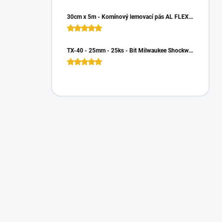
30cm x 5m - Komínový lemovací pás AL FLEX 3D - Hnedá RAL 8017, Hliníkový
TX-40 - 25mm - 25ks - Bit Milwaukee Shockwave TORX