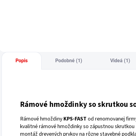
Do košíka
Do košíka
Popis
Podobné (1)
Videá (1)
Rámové hmoždinky so skrutkou s
Rámové hmoždiny
KPS-FAST
od renomovanej fir
kvalitné rámové hmoždinky so zápustnou skrutkou 
montáž drevených prvkov na rôzne stavebné podkla