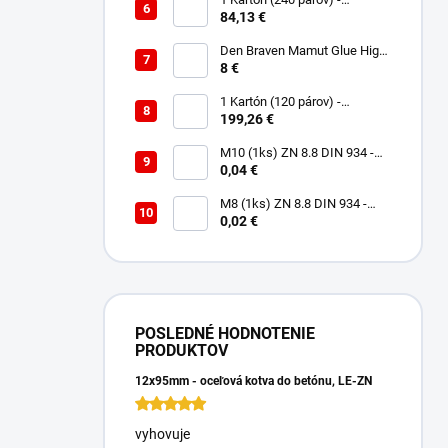
Rukavice Verken onyx
84,13 €
RedLatex- veľkosť 9/L
Den Braven Mamut Glue High
Tack 290 ml biely
8 €
1 Kartón (120 párov) -
Rukavice Verken VELCRO -
199,26 €
veľkosť 9/L
M10 (1ks) ZN 8.8 DIN 934 -
Matica 6HR
0,04 €
M8 (1ks) ZN 8.8 DIN 934 -
Matica 6HR
0,02 €
POSLEDNÉ HODNOTENIE
PRODUKTOV
12x95mm - oceľová kotva do betónu, LE-ZN
vyhovuje