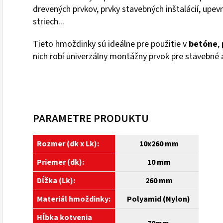
drevených prvkov, prvky stavebných inštalácií, upevn
striech...
Tieto hmoždinky sú ideálne pre použitie v
betóne
,
nich robí univerzálny montážny prvok pre stavebné 
PARAMETRE PRODUKTU
Rozmer (dk x Lk):
10
x260 mm
Priemer (dk):
10 mm
Dĺžka (Lk):
260 mm
Materiál hmoždinky:
Polyamid (Nylon)
Hĺbka kotvenia