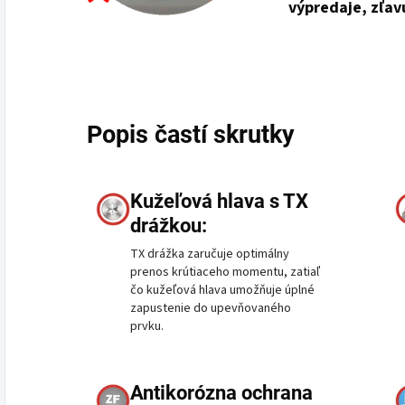
výpredaje, zľav
Popis častí skrutky
Kužeľová hlava s TX
drážkou:
TX drážka zaručuje optimálny
prenos krútiaceho momentu, zatiaľ
čo kužeľová hlava umožňuje úplné
zapustenie do upevňovaného
prvku.
Antikorózna ochrana