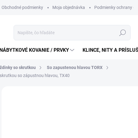
Obchodné podmienky
Moja objednávka
Podmienky ochrany os
Hľadať
NÁBYTKOVÉ KOVANIE / PRVKY
KLINCE, NITY A PRÍSL
dinky so skrutkou
So zapustenou hlavou TORX
krutkou so zápustnou hlavou, TX40
50
40,
Jedn
2,02 
cena
SK
MÔŽ