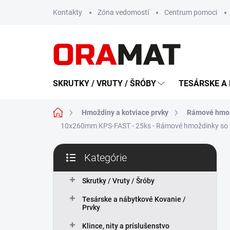
Prejsť
Kontakty
Zóna vedomostí
Centrum pomoci
na
obsah
SKRUTKY / VRUTY / ŠRÓBY
TESÁRSKE A 
Domov
Hmoždiny a kotviace prvky
Rámové hmož
10x260mm KPS-FAST - 25ks - Rámové hmoždinky so s
B
Kategórie
o
Preskočiť
č
kategórie
n
Skrutky / Vruty / Šróby
ý
Tesárske a nábytkové Kovanie /
p
Prvky
a
n
Klince, nity a príslušenstvo