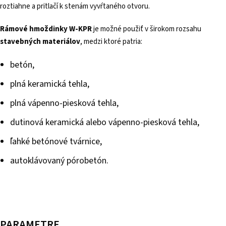
roztiahne a pritlačí k stenám vyvŕtaného otvoru.
Rámové hmoždinky W-KPR
je možné použiť v širokom rozsahu
stavebných materiálov
, medzi ktoré patria:
betón,
plná keramická tehla,
plná vápenno-piesková tehla,
dutinová keramická alebo vápenno-piesková tehla,
ľahké betónové tvárnice,
autoklávovaný pórobetón.
PARAMETRE