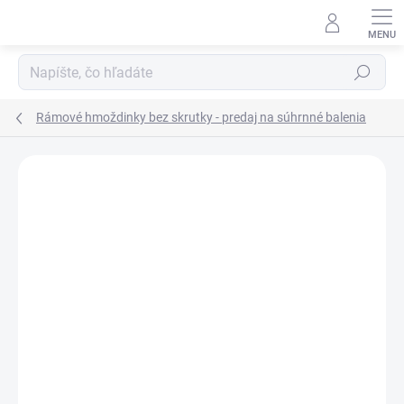
Prejsť
na
obsah
Hľadať
Rámové hmoždinky bez skrutky - predaj na súhrnné balenia