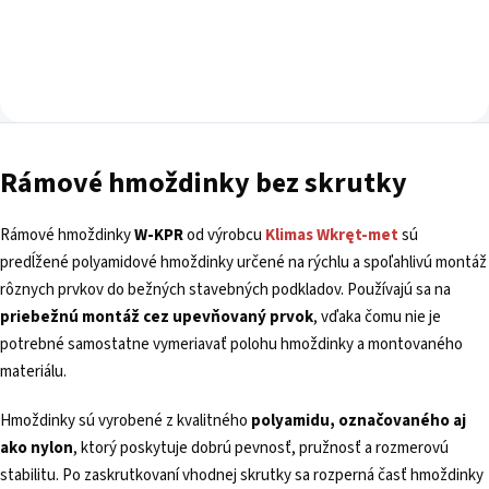
Rámové hmoždinky bez skrutky
Rámové hmoždinky
W-KPR
od výrobcu
Klimas Wkręt-met
sú
predĺžené polyamidové hmoždinky určené na rýchlu a spoľahlivú montáž
rôznych prvkov do bežných stavebných podkladov. Používajú sa na
priebežnú montáž cez upevňovaný prvok
, vďaka čomu nie je
potrebné samostatne vymeriavať polohu hmoždinky a montovaného
materiálu.
Hmoždinky sú vyrobené z kvalitného
polyamidu, označovaného aj
ako nylon
, ktorý poskytuje dobrú pevnosť, pružnosť a rozmerovú
stabilitu. Po zaskrutkovaní vhodnej skrutky sa rozperná časť hmoždinky