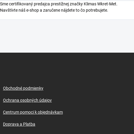
Sme certifikovaný predajca prestížnej značky Klimas Wkret-Met.
Navštívte náš e-shop a zaručene nájdete to čo potrebujete.
Z
á
p
ä
t
i
Obchodné podmienky
e
Ochrana osobných údajov
Centrum pomoci k objednávkam
Doprava a Platba