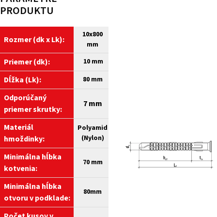
PRODUKTU
10
x800
Rozmer (dk x Lk):
mm
Priemer (dk):
10 mm
Dĺžka (Lk):
80 mm
Odporúčaný
7 mm
priemer skrutky:
Materiál
Polyamid
(Nylon)
hmoždinky:
Minimálna hĺbka
70 mm
kotvenia:
Minimálna hĺbka
80
mm
otvoru v podklade
:
​​Počet kusov v