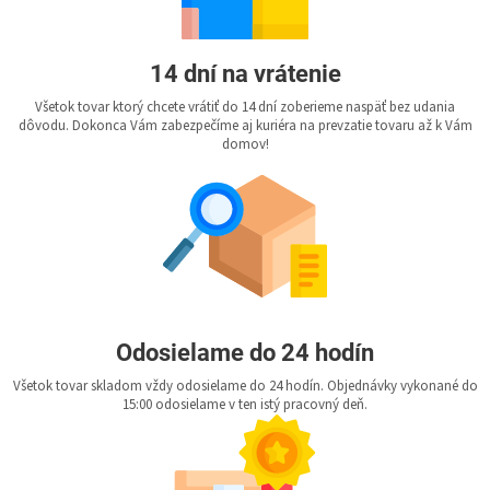
14 dní na vrátenie
Všetok tovar ktorý chcete vrátiť do 14 dní zoberieme naspäť bez udania
dôvodu. Dokonca Vám zabezpečíme aj kuriéra na prevzatie tovaru až k Vám
domov!
Odosielame do 24 hodín
Všetok tovar skladom vždy odosielame do 24 hodín. Objednávky vykonané do
15:00 odosielame v ten istý pracovný deň.