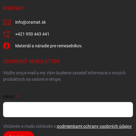
KONTAKT
info
@
oramat.sk
+421 950 443 441
Materiál a náradie pre remeselníkov.
ODOBERAŤ NEWSLETTER
Vložte svoj e-mail a my Vám budeme zasielať informácie o nových
produktoch na našom e-shope.
EMAIL
Vložením e-mailu súhlasíte s
podmienkami ochrany osobných údajov