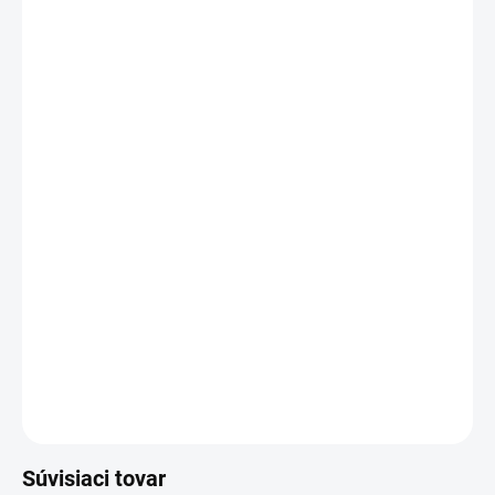
DORUČIŤ DO:
10.8.2026
−
+
Pridať do košíka
Súhrnné balenie 8x50 ks rámových hmoždiniek W-KPR bez
skrutky na montáž cez upevňovaný prvok.
DETAILNÉ INFORMÁCIE
OPÝTAŤ SA
Súvisiaci tovar