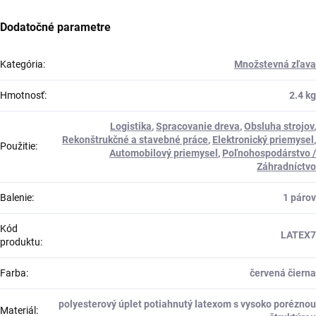
Dodatočné parametre
Kategória
:
Množstevná zľava
Hmotnosť
:
2.4 kg
Logistika
,
Spracovanie dreva
,
Obsluha strojov
,
Rekonštrukčné a stavebné práce
,
Elektronický priemysel
,
Použitie
:
Automobilový priemysel
,
Poľnohospodárstvo /
Záhradníctvo
Balenie
:
1 párov
Kód
LATEX7
produktu
:
Farba
:
červená čierna
polyesterový úplet potiahnutý latexom s vysoko poréznou
Materiál
: