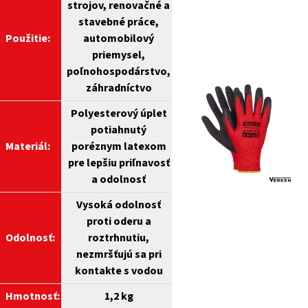
strojov, renovačné a
stavebné práce,
Použitie:
automobilový
priemysel,
poľnohospodárstvo,
záhradníctvo
Polyesterový úplet
potiahnutý
Materiál:
poréznym latexom
pre lepšiu priľnavosť
a odolnosť
Vysoká odolnosť
proti oderu a
Odolnosť:
roztrhnutiu,
nezmršťujú sa pri
kontakte s vodou
Hmotnosť:
1,2 kg