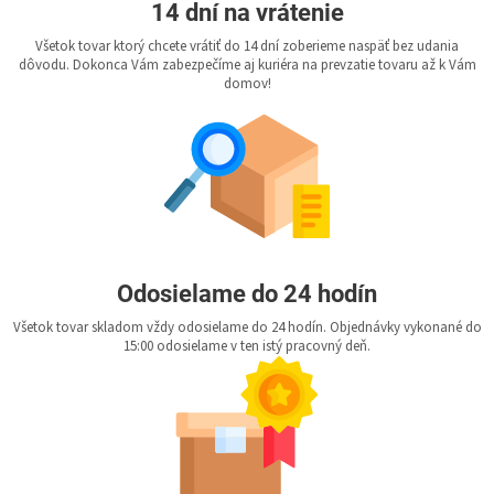
14 dní na vrátenie
Všetok tovar ktorý chcete vrátiť do 14 dní zoberieme naspäť bez udania
dôvodu. Dokonca Vám zabezpečíme aj kuriéra na prevzatie tovaru až k Vám
domov!
Odosielame do 24 hodín
Všetok tovar skladom vždy odosielame do 24 hodín. Objednávky vykonané do
15:00 odosielame v ten istý pracovný deň.