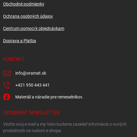
i
Obchodné podmienky
e
Ochrana osobných údajov
Centrum pomoci k objednávkam
Doprava a Platba
KONTAKT
info
@
oramat.sk
+421 950 443 441
Materiál a náradie pre remeselníkov.
ODOBERAŤ NEWSLETTER
Vložte svoj e-mail a my Vám budeme zasielať informácie o nových
produktoch na našom e-shope.