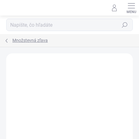
Prejsť
na
obsah
Hľadať
Množstevná zľava