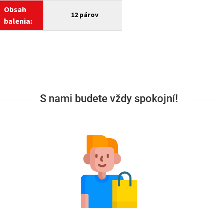
Obsah
12
párov
balenia:
S nami budete vždy spokojní!