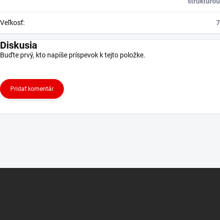
štruktúrou
Veľkosť
:
7
Diskusia
Buďte prvý, kto napíše príspevok k tejto položke.
Pridať komentár
Z
á
p
ä
t