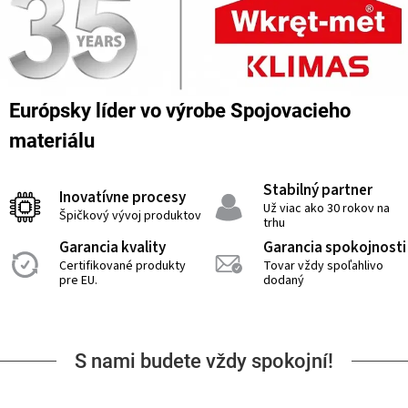
Európsky líder vo výrobe Spojovacieho
materiálu
Stabilný partner
Inovatívne procesy
Už viac ako 30 rokov na
Špičkový vývoj produktov
trhu
Garancia kvality
Garancia spokojnosti
Certifikované produkty
Tovar vždy spoľahlivo
pre EU.
dodaný
S nami budete vždy spokojní!