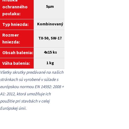
Hrúbka
ochranného
5
µm
povlaku:
Typ hniezda:
Kombinovaný
Rozmer
TX-50, SW-17
hniezda:
Obsah balenia:
4x15 ks
Váha balenia:
1 kg
Všetky skrutky predávané na našich
stránkach sú vyrobené v súlade s
európskou normou EN 14592: 2008 +
A1: 2012, ktorá umožňuje ich
použitie pri stavbách v celej
Európskej únii.