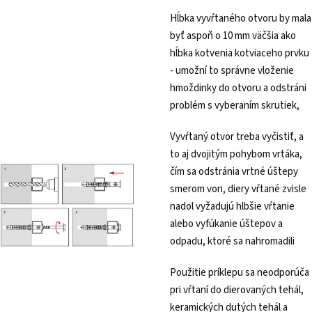
Hĺbka vyvŕtaného otvoru by mala
byť aspoň o 10 mm väčšia ako
hĺbka kotvenia kotviaceho prvku
- umožní to správne vloženie
hmoždinky do otvoru a odstráni
problém s vyberaním skrutiek,
Vyvŕtaný otvor treba vyčistiť, a
to aj dvojitým pohybom vrtáka,
čím sa odstránia vrtné úštepy
smerom von, diery vŕtané zvisle
nadol vyžadujú hlbšie vŕtanie
alebo vyfúkanie úštepov a
odpadu, ktoré sa nahromadili
Použitie príklepu sa neodporúča
pri vŕtaní do dierovaných tehál,
keramických dutých tehál a