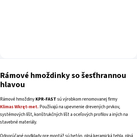
Do košíka
Rámové hmoždinky so šesťhrannou
hlavou
Rámové hmoždiny
KPR-FAST
sú výrobkom renomovanej firmy
Klimas
Wkręt-met.
Používajú na upevnenie drevených prvkov,
systémových líšt, konštrukčných líšt a oceľových profilov a iných na
stavebné materiály.
Odporúčané podklady pre montáž sú betón, plná keramická tehla, plná