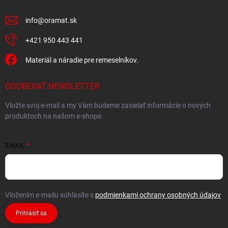
info
@
oramat.sk
+421 950 443 441
Materiál a náradie pre remeselníkov.
ODOBERAŤ NEWSLETTER
Vložte svoj e-mail a my Vám budeme zasielať informácie o nových
produktoch na našom e-shope.
EMAIL
Vložením e-mailu súhlasíte s
podmienkami ochrany osobných údajov
Prihlásiť sa