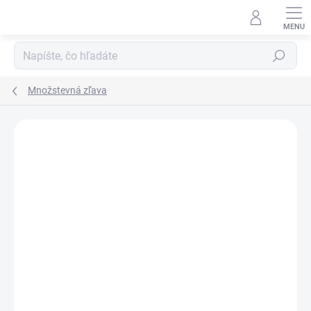
Prejsť
na
obsah
Hľadať
Množstevná zľava