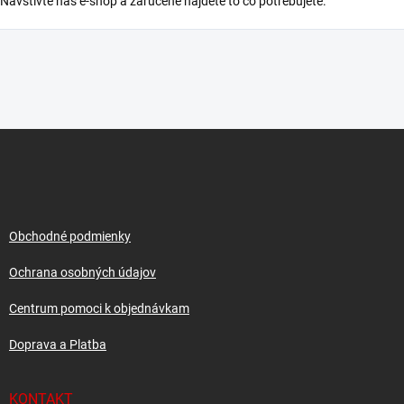
Navštívte náš e-shop a zaručene nájdete to čo potrebujete.
Z
á
p
ä
t
i
Obchodné podmienky
e
Ochrana osobných údajov
Centrum pomoci k objednávkam
Doprava a Platba
KONTAKT