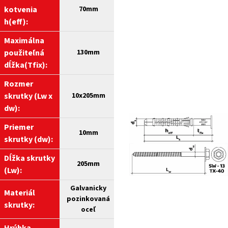
kotvenia
70mm
h(eff):
Maximálna
použiteľná
130mm
dĺžka(Tfix):
Rozmer
skrutky (Lw x
10x205mm
dw):
Priemer
10
mm
skrutky (dw):
Dĺžka skrutky
205
mm
(Lw):
Galvanicky
Materiál
pozinkovaná
skrutky:
oceľ