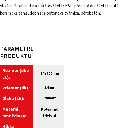
silikátová tehla, dutá silikátová tehla KSL, pórovitá dutá tehla, dutá
keramická tehla, debniaca betónová tvárnica, pórobetón.
PARAMETRE
PRODUKTU
Rozmer (dk x
14
x200mm
Lk):
Priemer (dk):
14mm
Dĺžka (Lk):
200mm
Materiál
Polyamid
(Nylon)
hmoždinky:
Hĺbka