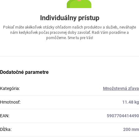
Individuálny prístup
Pokiaľ máte akékoľvek otázky ohľadom našich produktov a služieb, neváhajte
nám kedykoľvek počas pracovnej doby zavolať. Radi Vám poradíme a
pomôžeme. Sme tu pre Vás!
Dodatočné parametre
Kategória
:
Množstevná zľava
Hmotnosť
:
11.48 kg
EAN
:
5907704414490
Dĺžka
:
200 mm