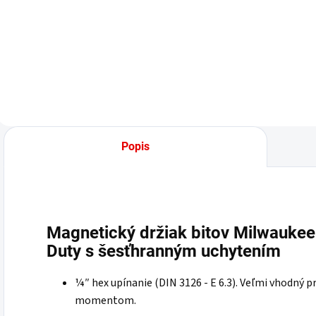
Popis
Magnetický držiak bitov Milwauke
Duty s šesťhranným uchytením
¼″ hex upínanie (DIN 3126 - E 6.3). Veľmi vhodný p
momentom.