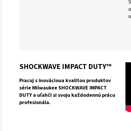
Š
o
n
SHOCKWAVE IMPACT DUTY™
Pracuj s inovácioua kvalitou produktov
série Milwaukee SHOCKWAVE IMPACT
DUTY a uľahči si svoju každodennú prácu
profesionála.