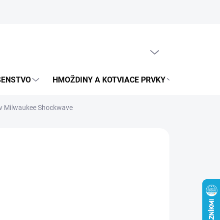
obných údajov
PRÁZDNY KOŠÍK
NÁKUPNÝ
KOŠÍK
UŠENSTVO
HMOŽDINY A KOTVIACE PRVKY
METRICK
ov Milwaukee Shockwave
75 €
0 € bez DPH
otková
€ / 1 ks
:
LADOM
EME DORUČIŤ