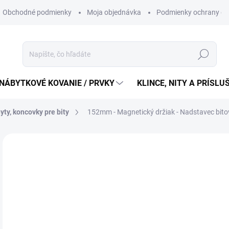
Obchodné podmienky
Moja objednávka
Podmienky ochrany os
Hľadať
NÁBYTKOVÉ KOVANIE / PRVKY
KLINCE, NITY A PRÍSL
yty, koncovky pre bity
152mm - Magnetický držiak - Nadstavec bit
7,
6,3
Jedn
7,75 
cena
SK
MÔŽ
DO: