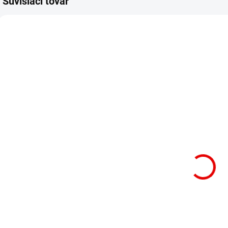
Súvisiaci tovar
SKLADOM
SKLADOM
Sada bitov
73mm -
Milwaukee
Magnetický
SHOCKWAVE™
uzamykateľný
d
IMPACT DUTY
držiak bitov
(75 ks)
Milwaukee
b
4932492008
Shockwave
60,89 €
11,56 €
4
Jednotková
Jednotková
60,89 € / 1 ks
11,56 € / 1 ks
cena:
cena:
J
4
Do košíka
Do košíka
c