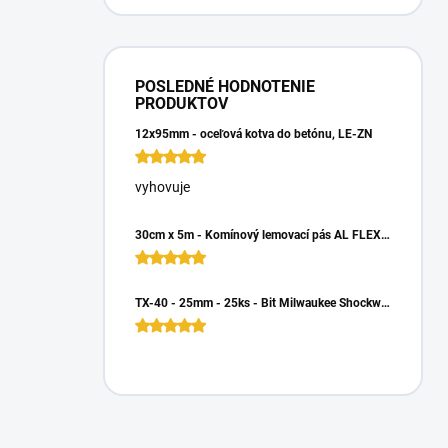
POSLEDNÉ HODNOTENIE
PRODUKTOV
12x95mm - oceľová kotva do betónu, LE-ZN
vyhovuje
30cm x 5m - Komínový lemovací pás AL FLEX 3D - Hnedá RAL 8017, Hliníkový
TX-40 - 25mm - 25ks - Bit Milwaukee Shockwave TORX