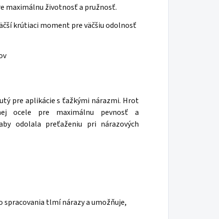
re maximálnu životnosť a pružnosť.
čší krútiaci moment pre väčšiu odolnosť
ov
utý pre aplikácie s ťažkými nárazmi. Hrot
enej ocele pre maximálnu pevnosť a
aby odolala preťaženiu pri nárazových
 spracovania tlmí nárazy a umožňuje,