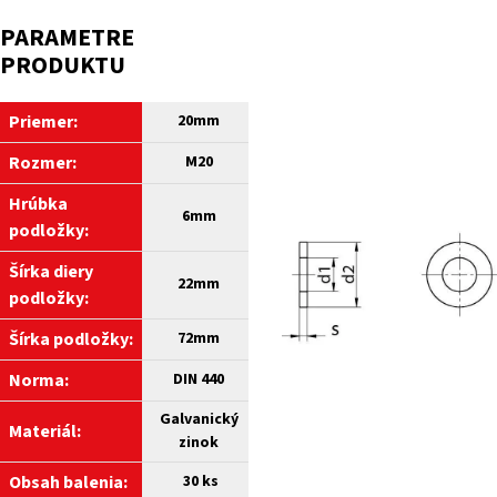
PARAMETRE
PRODUKTU
Priemer:
20mm
Rozmer:
M20
Hrúbka
6mm
podložky:
Šírka diery
22mm
podložky:
Šírka podložky:
7
2mm
Norma:
DIN 440
Galvanický
Materiál:
zinok
Obsah balenia:
30 ks