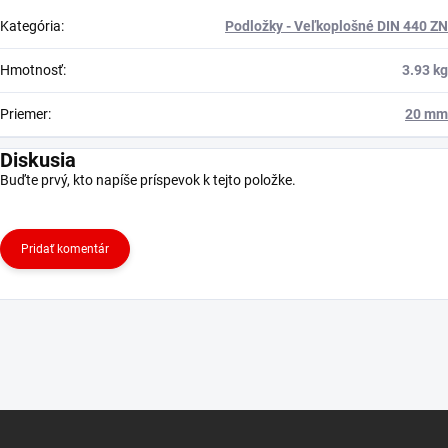
Kategória
:
Podložky - Veľkoplošné DIN 440 ZN
Hmotnosť
:
3.93 kg
Priemer
:
20 mm
Diskusia
Buďte prvý, kto napíše príspevok k tejto položke.
Pridať komentár
Z
á