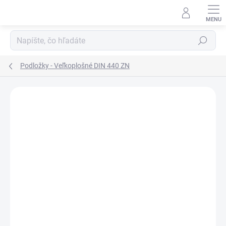
Prejsť
na
obsah
Hľadať
Podložky - Veľkoplošné DIN 440 ZN