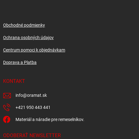
p
ä
t
i
Obchodné podmienky
e
Ochrana osobných údajov
Centrum pomoci k objednávkam
Doprava a Platba
KONTAKT
info
@
oramat.sk
+421 950 443 441
Materiál a náradie pre remeselníkov.
ODOBERAŤ NEWSLETTER