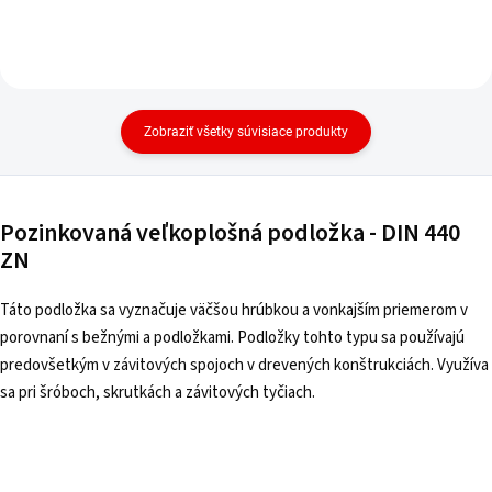
Zobraziť všetky súvisiace produkty
Pozinkovaná veľkoplošná podložka - DIN 440
ZN
Táto podložka sa vyznačuje väčšou hrúbkou a vonkajším priemerom v
porovnaní s bežnými a podložkami. Podložky tohto typu sa používajú
predovšetkým v závitových spojoch v drevených konštrukciách. Využíva
sa pri šróboch, skrutkách a závitových tyčiach.