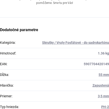
pomôžeme. Sme tu pre Vás!
Dodatočné parametre
Kategória
:
Skrutky / Vruty Fosfátové - do sadrokartónu
Hmotnosť
:
1.36 kg
EAN
:
5907704420149
Dĺžka
:
55 mm
Hlavička
:
Zapustená
Priemer
:
3,5 mm
Typ hniezda
:
PH-2