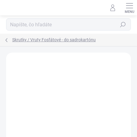
Prejsť
na
obsah
Hľadať
Skrutky / Vruty Fosfátové - do sadrokartónu