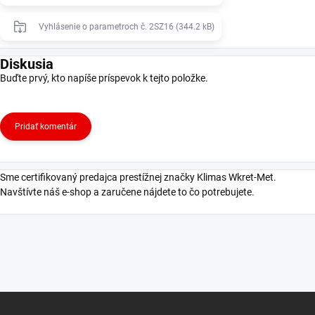
Vyhlásenie o parametroch č. 2SZ16 (344.2 kB)
Diskusia
Buďte prvý, kto napíše príspevok k tejto položke.
Pridať komentár
Sme certifikovaný predajca prestížnej značky Klimas Wkret-Met.
Navštívte náš e-shop a zaručene nájdete to čo potrebujete.
Z
á