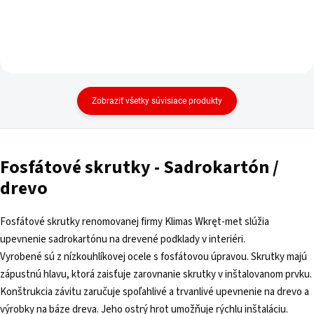
Zobraziť všetky súvisiace produkty
Fosfátové skrutky - Sadrokartón /
drevo
Fosfátové skrutky renomovanej firmy Klimas Wkręt-met slúžia
upevnenie sadrokartónu na drevené podklady v interiéri.
Vyrobené sú z nízkouhlíkovej ocele s fosfátovou úpravou. Skrutky majú
zápustnú hlavu, ktorá zaisťuje zarovnanie skrutky v inštalovanom prvku.
Konštrukcia závitu zaručuje spoľahlivé a trvanlivé upevnenie na drevo a
výrobky na báze dreva. Jeho ostrý hrot umožňuje rýchlu inštaláciu.