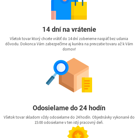
14 dní na vrátenie
Všetok tovar ktorý chcete vrátiť do 14 dní zoberieme naspäť bez udania
dôvodu. Dokonca Vám zabezpečíme aj kuriéra na prevzatie tovaru až k Vám
domov!
Odosielame do 24 hodín
Všetok tovar skladom vždy odosielame do 24 hodín. Objednávky vykonané do
15:00 odosielame v ten istý pracovný deň.