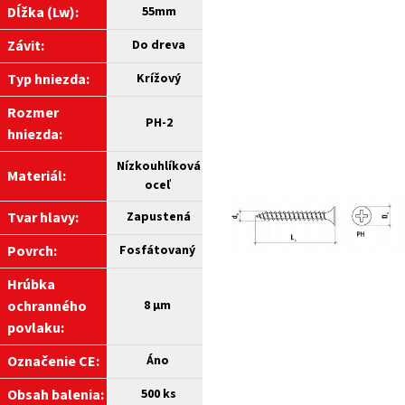
Dĺžka (Lw):
55mm
Závit:
Do dreva
Typ hniezda:
Krížový
Rozmer
PH-2
hniezda:
Nízkouhlíková
Materiál:
oceľ
Tvar hlavy:
Zapustená
Povrch:
Fosfátovaný
Hrúbka
ochranného
8 µm
povlaku:
Označenie CE:
Áno
Obsah balenia:
500 ks