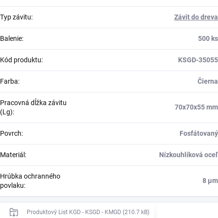
Typ závitu
:
Závit do dreva
Balenie
:
500 ks
Kód produktu
:
KSGD-35055
Farba
:
Čierna
Pracovná dĺžka závitu
70x70x55 mm
(Lg)
:
Povrch
:
Fosfátovaný
Materiál
:
Nízkouhlíková oceľ
Hrúbka ochranného
8 μm
povlaku
:
Produktový List KGD - KSGD - KMGD (210.7 kB)