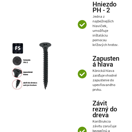
Hniezdo
PH - 2
Jedna z
najbežnejších
hlavičiek,
umožňuje
inštaláciu
pomocou
krížových hrotov.
Zapusten
á hlava
Kónická hlava
zaisťuje vhodné
zapustenie do
upevňovaného
prvku.
Závit
rezný do
dreva
Konštrukcia
závitu zaručuje
bezpečnú a