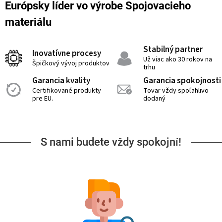
Európsky líder vo výrobe Spojovacieho
materiálu
Stabilný partner
Inovatívne procesy
Už viac ako 30 rokov na
Špičkový vývoj produktov
trhu
Garancia kvality
Garancia spokojnosti
Certifikované produkty
Tovar vždy spoľahlivo
pre EU.
dodaný
S nami budete vždy spokojní!