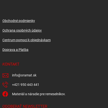
p
ä
t
i
Obchodné podmienky
e
Ochrana osobných údajov
Centrum pomoci k objednávkam
Doprava a Platba
KONTAKT
info
@
oramat.sk
+421 950 443 441
Materiál a náradie pre remeselníkov.
ODOBERAŤ NEWSLETTER