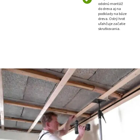
odolnú montáž
do dreva aj na
podklady na báze
dreva. Ostrý hrot
uľahčuje začatie
skrutkovania.