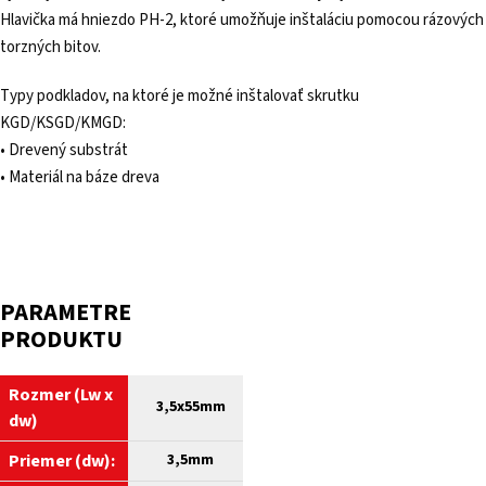
Hlavička má hniezdo PH-2, ktoré umožňuje inštaláciu pomocou rázových
torzných bitov.
Typy podkladov, na ktoré je možné inštalovať skrutku
KGD/KSGD/KMGD:
• Drevený substrát
• Materiál na báze dreva
PARAMETRE
PRODUKTU
Rozmer (Lw x
3,5
x55mm
dw)
Priemer (dw):
3,5mm