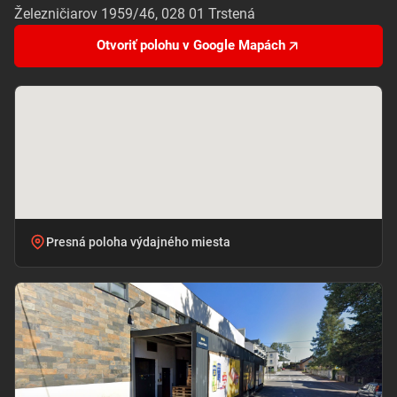
Železničiarov 1959/46, 028 01 Trstená
Otvoriť polohu v Google Mapách
Presná poloha výdajného miesta