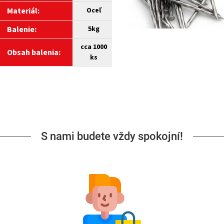
Materiál:
Oceľ
Balenie:
5kg
cca 1000
Obsah balenia:
ks
S nami budete vždy spokojní!