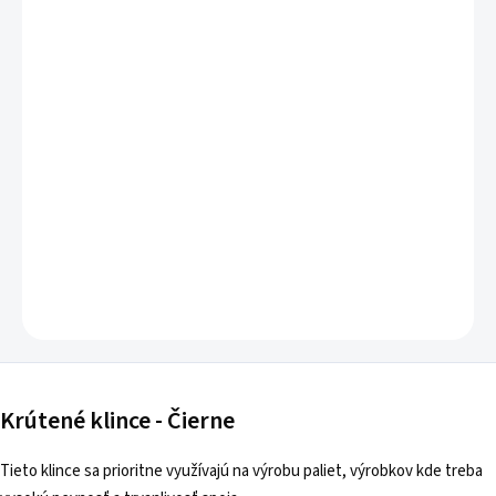
Klince krútené
používané na výrobu paliet a výrobkov,
kde treba vysokú pevnosť.
DETAILNÉ INFORMÁCIE
OPÝTAŤ SA
Krútené klince - Čierne
Tieto klince sa prioritne využívajú na výrobu paliet, výrobkov kde treba