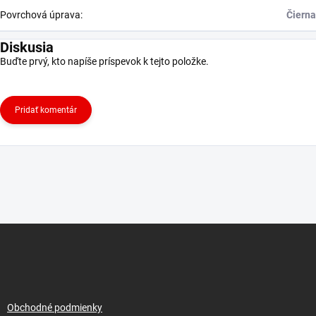
Povrchová úprava
:
Čierna
Diskusia
Buďte prvý, kto napíše príspevok k tejto položke.
Pridať komentár
Z
á
p
ä
t
i
Obchodné podmienky