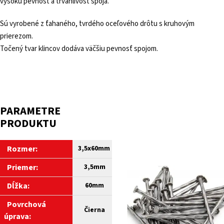
vysokú pevnosť a trvanlivosť spoja.
Sú vyrobené z ťahaného, tvrdého oceľového drôtu s kruhovým
prierezom.
Točený tvar klincov dodáva väčšiu pevnosť spojom.
PARAMETRE
PRODUKTU
Rozmer:
3,5x60mm
Priemer:
3,5mm
Dĺžka:
60mm
Povrchová
Čierna
úprava: