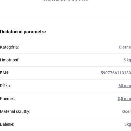
Dodatočné parametre
Kategória
:
Čierne
Hmotnosť
:
5 kg
EAN
:
5907766113133
Dĺžka
:
60 mm
Priemer
:
3,5 mm
Materiál skrutky
:
Oceľ
Balenie
:
5kg