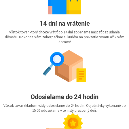
14 dní na vrátenie
Všetok tovar ktorý chcete vrátiť do 14 dní zoberieme naspäť bez udania
dôvodu. Dokonca Vám zabezpečíme aj kuriéra na prevzatie tovaru až k Vám
domov!
Odosielame do 24 hodín
Všetok tovar skladom vždy odosielame do 24 hodín. Objednávky vykonané do
15:00 odosielame v ten istý pracovný deň.