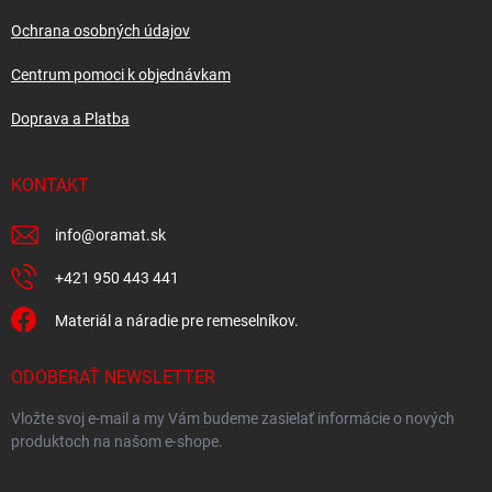
e
Ochrana osobných údajov
Centrum pomoci k objednávkam
Doprava a Platba
KONTAKT
info
@
oramat.sk
+421 950 443 441
Materiál a náradie pre remeselníkov.
ODOBERAŤ NEWSLETTER
Vložte svoj e-mail a my Vám budeme zasielať informácie o nových
produktoch na našom e-shope.