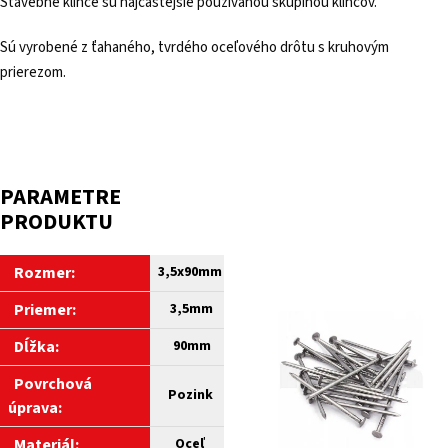
Stavebné klince sú najčastejšie používanou skupinou klincov.
Sú vyrobené z ťahaného, tvrdého oceľového drôtu s kruhovým
prierezom.
PARAMETRE
PRODUKTU
Rozmer:
3,5x90mm
Priemer:
3,5mm
Dĺžka:
90mm
Povrchová
Pozink
úprava:
Materiál:
Oceľ