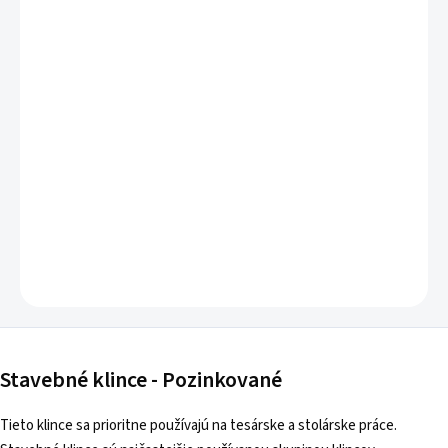
Stavebné klince
používané na spájanie drevených
konštrukcii.
DETAILNÉ INFORMÁCIE
OPÝTAŤ SA
Stavebné klince - Pozinkované
Tieto klince sa prioritne používajú na tesárske a stolárske práce.