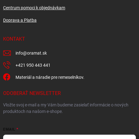
Centrum pomoci k objednávkam
Doprava a Platba
KONTAKT
info
@
oramat.sk
+421 950 443 441
Materiál a náradie pre remeselníkov.
ODOBERAŤ NEWSLETTER
Vložte svoj e-mail a my Vám budeme zasielať informácie o nových
produktoch na našom e-shope.
EMAIL