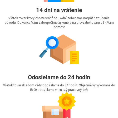
14 dní na vrátenie
Všetok tovar ktorý chcete vrátiť do 14 dní zoberieme naspäť bez udania
dôvodu. Dokonca Vám zabezpečíme aj kuriéra na prevzatie tovaru až k Vám
domov!
Odosielame do 24 hodín
Všetok tovar skladom vždy odosielame do 24 hodín. Objednávky vykonané do
15:00 odosielame v ten istý pracovný deň.