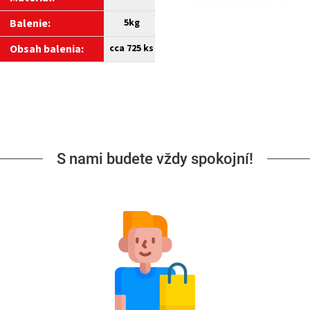
Balenie:
5kg
Obsah balenia:
cca 725 ks
S nami budete vždy spokojní!