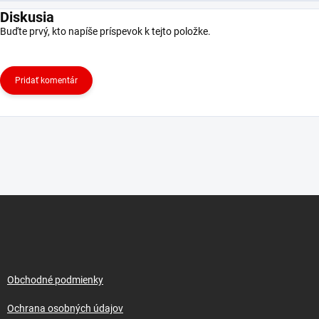
Diskusia
Buďte prvý, kto napíše príspevok k tejto položke.
Pridať komentár
Z
á
p
ä
t
i
Obchodné podmienky
e
Ochrana osobných údajov