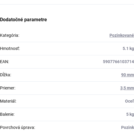
Dodatočné parametre
Kategória
:
Pozinkované
Hmotnosť
:
5.1 kg
EAN
:
5907766103714
Dĺžka
:
90 mm
Priemer
:
3,5 mm
Materiál
:
Oceľ
Balenie
:
5 kg
Povrchová úprava
:
Pozink