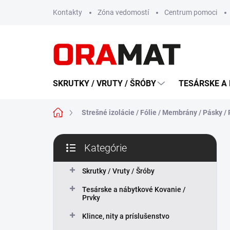
Prejsť
Kontakty
Zóna vedomostí
Centrum pomoci
na
obsah
SKRUTKY / VRUTY / ŠRÓBY
TESÁRSKE A 
Domov
Strešné izolácie / Fólie / Membrány / Pásky /
B
Kategórie
o
Preskočiť
č
kategórie
n
Skrutky / Vruty / Šróby
ý
Tesárske a nábytkové Kovanie /
p
Prvky
a
n
Klince, nity a príslušenstvo
e