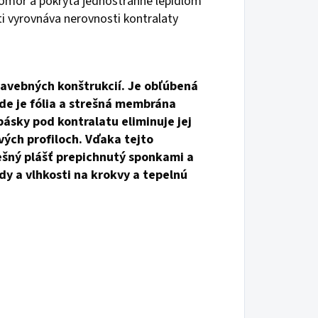
komôr a pokrytá jednostranne lepidlom
ti vyrovnáva nerovnosti kontralaty
stavebných konštrukcií. Je obľúbená
kde je fólia a strešná membrána
pásky pod kontralatu eliminuje jej
ových profiloch. Vďaka tejto
rešný plášť prepichnutý sponkami a
ody a vlhkosti na krokvy a tepelnú