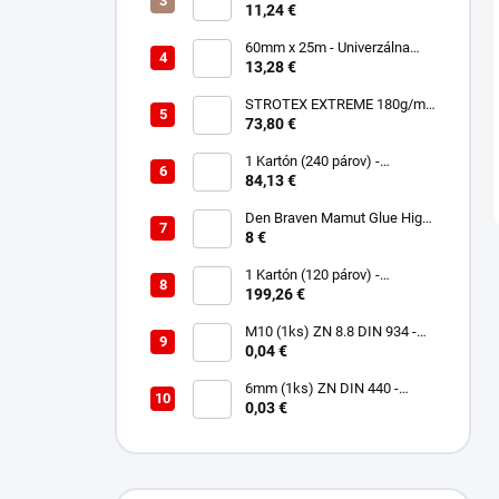
spájanie a opravu membrán -
11,24 €
Jednostranná TOPBAND
60mm x 25m - Univerzálna
páska - Jednostranná
13,28 €
UNISAN
STROTEX EXTREME 180g/m2
- Strešná fólia / membrána
73,80 €
(75m2)
1 Kartón (240 párov) -
Rukavice Verken onyx
84,13 €
RedLatex- veľkosť 9/L
Den Braven Mamut Glue High
Tack 290 ml biely
8 €
1 Kartón (120 párov) -
Rukavice Verken VELCRO -
199,26 €
veľkosť 9/L
M10 (1ks) ZN 8.8 DIN 934 -
Matica 6HR
0,04 €
6mm (1ks) ZN DIN 440 -
Podložka Veľkoplošná
0,03 €