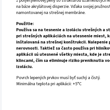
z polyetylénovej peny so štruktúrou uzamknutých 
na báze akrylátovej disperzie. Vďaka svojej pružnos
namontovanej na strešnej membráne.
Použitie:
Používa sa na tesnenie a izoláciu strešných a 
pri strešných aplikáciách na utesnenie miest, 
inštalovaná na strešnej konštrukcii. Nalepenie 
nerovnosti. Taktiež sa často používa pri hliník
aplikácii sú utesnené všetky miesta, kde je st
klincami, čím sa eliminuje riziko preniknutia v
izoláciu.
Povrch lepených prvkov musí byť suchý a čistý.
Minimálna teplota pri aplikácii: +5°C