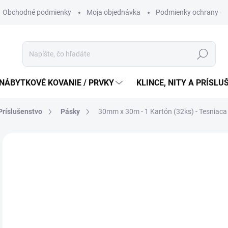
Obchodné podmienky
Moja objednávka
Podmienky ochrany os
Hľadať
NÁBYTKOVÉ KOVANIE / PRVKY
KLINCE, NITY A PRÍSL
 Príslušenstvo
Pásky
30mm x 30m - 1 Kartón (32ks) - Tesniac
14
114
Jedn
4,39 
cena
SK
MÔŽ
DO: