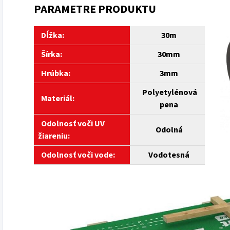
PARAMETRE PRODUKTU
Dĺžka:
30m
Šírka:
30mm
Hrúbka:
3mm
Polyetylénová
Materiál:
pena
Odolnosť voči UV
Odolná
žiareniu:
Odolnosť voči vode:
Vodotesná