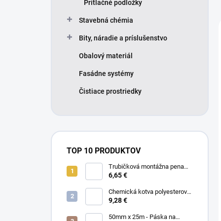
Prítlačné podložky
Stavebná chémia
Bity, náradie a príslušenstvo
Obalový materiál
Fasádne systémy
Čistiace prostriedky
TOP 10 PRODUKTOV
Trubičková montážna pena
SMART 750ml - Nízkorozťažná
6,65 €
polyuretánová
Chemická kotva polyesterová
300ml
9,28 €
50mm x 25m - Páska na