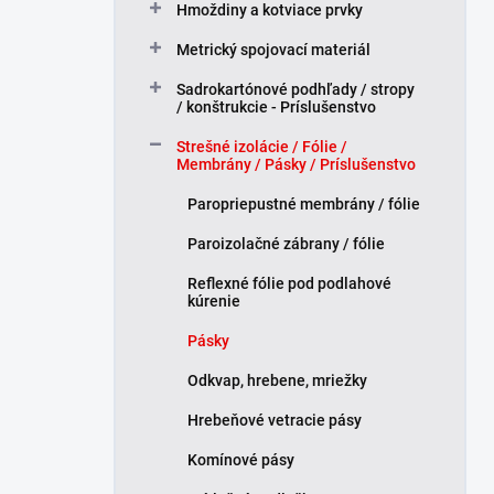
Hmoždiny a kotviace prvky
l
Metrický spojovací materiál
Sadrokartónové podhľady / stropy
/ konštrukcie - Príslušenstvo
Strešné izolácie / Fólie /
Membrány / Pásky / Príslušenstvo
Paropriepustné membrány / fólie
Paroizolačné zábrany / fólie
Reflexné fólie pod podlahové
kúrenie
Pásky
Odkvap, hrebene, mriežky
Hrebeňové vetracie pásy
Komínové pásy