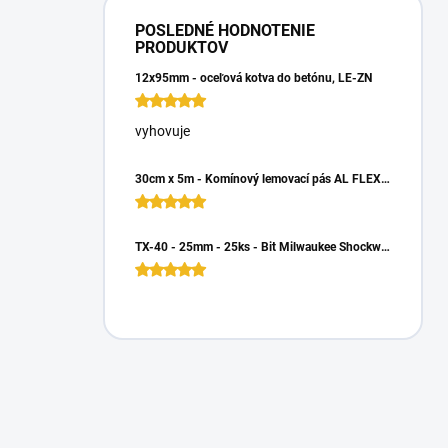
POSLEDNÉ HODNOTENIE
PRODUKTOV
12x95mm - oceľová kotva do betónu, LE-ZN
vyhovuje
30cm x 5m - Komínový lemovací pás AL FLEX 3D - Hnedá RAL 8017, Hliníkový
TX-40 - 25mm - 25ks - Bit Milwaukee Shockwave TORX