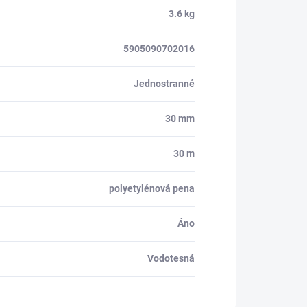
3.6 kg
5905090702016
Jednostranné
30 mm
30 m
polyetylénová pena
Áno
Vodotesná