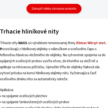
Zobraziť všetky súvisiace produkty
Trhacie hliníkové nity
Trhacie nity
NASS
sú výrobkom renomovanej firmy
Klimas
Wkręt-met
.
P
ozostávajú z hliníkovej objímky s nákružkom a oceľového čapu s
hríbovitou hlavicou vloženého do objímky. Na vytvorenie spojenia sa do
spájaných oceľových prvkov vyvŕta otvor, do ktorého sa vloží nit a
aplikuje sa nitovacou pištoľou. Upnutím tŕňa do objímky tlaková sila
vytvorí prírubu na konci hliníkovej objímky nitu. Vyčnievajúca časť
oceľového drieku nitu sa automaticky odreže.
Aplikácia:
• na spájanie oceľových plechov
• na spájanie tenkostenných oceľových prvkov