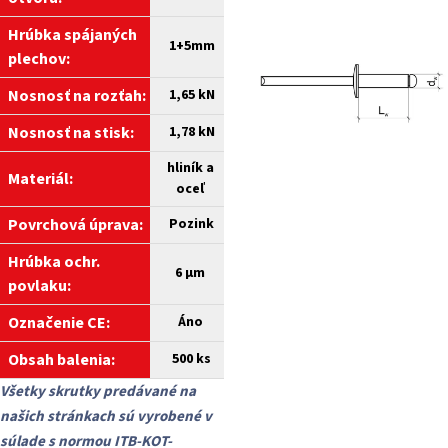
Hrúbka spájaných
1+5mm
plechov:
Nosnosť na rozťah:
1,65 kN
Nosnosť na stisk:
1,78 kN
hliník a
Materiál:
oceľ
Povrchová úprava:
Pozink
Hrúbka ochr.
6 µm
povlaku:
Označenie CE:
Áno
Obsah balenia:
500 ks
Všetky skrutky predávané na
našich stránkach sú vyrobené v
súlade s normou ITB-KOT-