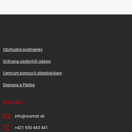
Z
á
p
ä
t
i
Obchodné podmienky
e
Ochrana osobných údajov
Centrum pomoci k objednávkam
Doprava a Platba
KONTAKT
info
@
oramat.sk
+421 950 443 441