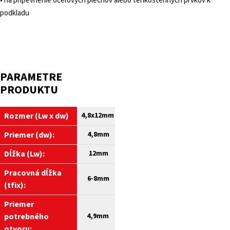
• na pripevnenie oceľových plechov alebo tenkostenných prvkov k
podkladu
PARAMETRE
PRODUKTU
Rozmer (Lw x dw)
4,8x12mm
Priemer (dw):
4,8
mm
Dĺžka (Lw):
12
mm
Pracovná dĺžka
6-8mm
(tfix):
Priemer
potrebného
4,9mm
otvoru: