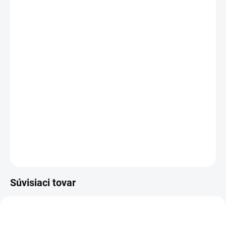
Trhacie nity určené na spájanie oceľových plechov a
tenkostenných oceľových prvkov alebo na ich upevnenie na
oceľový podklad.
DETAILNÉ INFORMÁCIE
OPÝTAŤ SA
Súvisiaci tovar