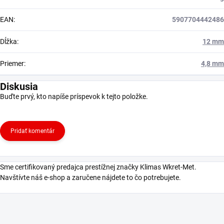
EAN
:
5907704442486
Dĺžka
:
12 mm
Priemer
:
4,8 mm
Diskusia
Buďte prvý, kto napíše príspevok k tejto položke.
Pridať komentár
Sme certifikovaný predajca prestížnej značky Klimas Wkret-Met.
Navštívte náš e-shop a zaručene nájdete to čo potrebujete.