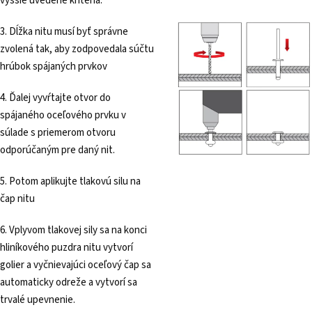
vyššie uvedené kritériá.
3. Dĺžka nitu musí byť správne
zvolená tak, aby zodpovedala súčtu
hrúbok spájaných prvkov
4. Ďalej vyvŕtajte otvor do
spájaného oceľového prvku v
súlade s priemerom otvoru
odporúčaným pre daný nit.
5. Potom aplikujte tlakovú silu na
čap nitu
6. Vplyvom tlakovej sily sa na konci
hliníkového puzdra nitu vytvorí
golier a vyčnievajúci oceľový čap sa
automaticky odreže a vytvorí sa
trvalé upevnenie.