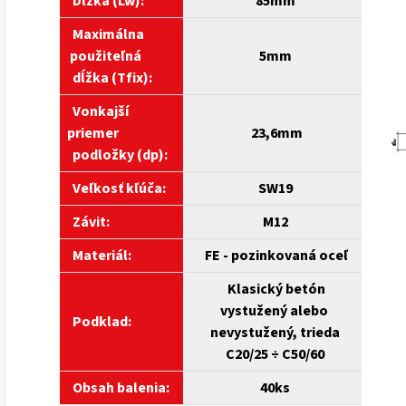
Dĺžka (Lw):
85mm
Maximálna
použiteľná
5mm
dĺžka (Tfix):
Vonkajší
priemer
23,6mm
podložky (dp):
Veľkosť
kľúča:
SW19
Závit:
M12
Materiál:
FE - pozinkovaná oceľ
Klasický betón
vystužený alebo
Podklad:
nevystužený, trieda
C20/25 ÷ C50/60
Obsah balenia:
40ks