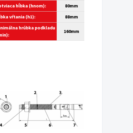
tviaca hĺbka (hnom):
80mm
bka vŕtania (h1):
88mm
nimálna hrúbka podkladu
1
6
0mm
min):