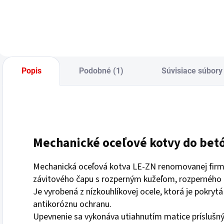
Popis
Podobné (1)
Súvisiace súbory 
Mechanické oceľové kotvy do bet
Mechanická oceľová kotva LE-ZN renomovanej fir
závitového čapu s rozperným kužeľom, rozperného p
Je vyrobená z nízkouhlíkovej ocele, ktorá je pokrytá
antikoróznu ochranu.
Upevnenie sa vykonáva utiahnutím matice prísluš