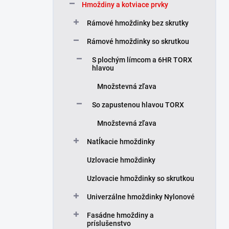
Hmoždiny a kotviace prvky
l
Rámové hmoždinky bez skrutky
Rámové hmoždinky so skrutkou
S plochým límcom a 6HR TORX
hlavou
Množstevná zľava
So zapustenou hlavou TORX
Množstevná zľava
Natĺkacie hmoždinky
Uzlovacie hmoždinky
Uzlovacie hmoždinky so skrutkou
Univerzálne hmoždinky Nylonové
Fasádne hmoždiny a
príslušenstvo