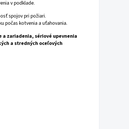
enia v podklade.
sť spojov pri požiari.
ku počas kotvenia a uťahovania.
oje a zariadenia, sériové upevnenia
hkých a stredných oceľových