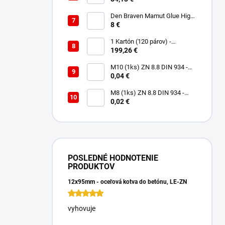
RedLatex- veľkosť 9/L
Den Braven Mamut Glue High
Tack 290 ml biely
8 €
1 Kartón (120 párov) -
Rukavice Verken VELCRO -
199,26 €
veľkosť 9/L
M10 (1ks) ZN 8.8 DIN 934 -
Matica 6HR
0,04 €
M8 (1ks) ZN 8.8 DIN 934 -
Matica 6HR
0,02 €
POSLEDNÉ HODNOTENIE
PRODUKTOV
12x95mm - oceľová kotva do betónu, LE-ZN
vyhovuje