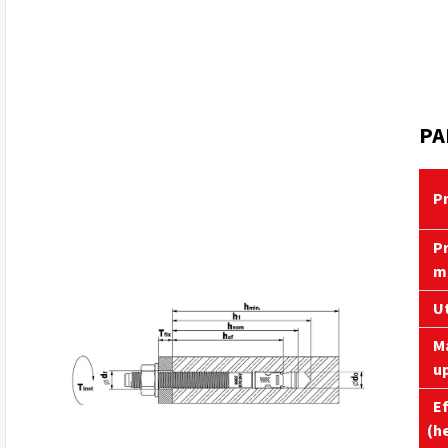
PA
Pr
Pr
mo
Uť
Ma
up
Ef
(he