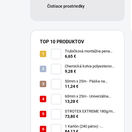
Čistiace prostriedky
TOP 10 PRODUKTOV
Trubičková montážna pena
SMART 750ml - Nízkorozťažná
6,65 €
polyuretánová
Chemická kotva polyesterová
300ml
9,28 €
50mm x 25m - Páska na
spájanie a opravu membrán -
11,24 €
Jednostranná TOPBAND
60mm x 25m - Univerzálna
páska - Jednostranná
13,28 €
UNISAN
STROTEX EXTREME 180g/m2
- Strešná fólia / membrána
73,80 €
(75m2)
1 Kartón (240 párov) -
Rukavice Verken onyx
84,13 €