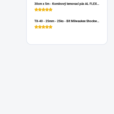
30cm x 5m - Komínový lemovací pás AL FLEX 3D - Hnedá RAL 8017, Hliníkový
TX-40 - 25mm - 25ks - Bit Milwaukee Shockwave TORX