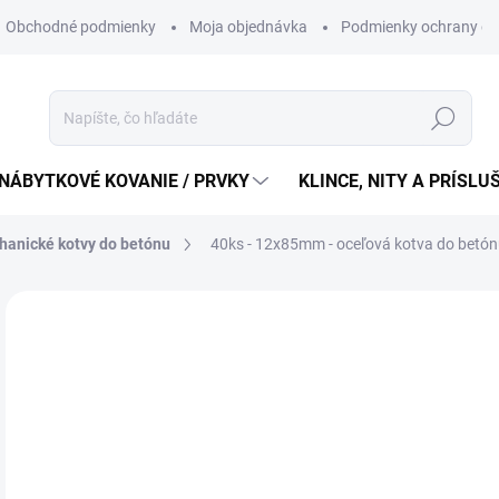
Obchodné podmienky
Moja objednávka
Podmienky ochrany os
Hľadať
NÁBYTKOVÉ KOVANIE / PRVKY
KLINCE, NITY A PRÍSL
anické kotvy do betónu
40ks - 12x85mm - oceľová kotva do betón
21
17,
Jedn
0,55 
cena
SK
MÔŽ
DO: