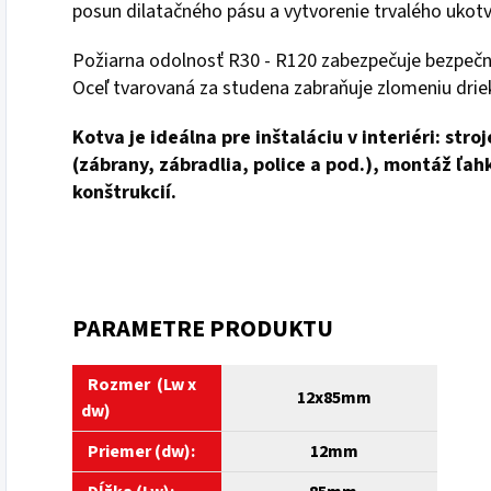
posun dilatačného pásu a vytvorenie trvalého ukotv
Požiarna odolnosť R30 - R120 zabezpečuje bezpečno
Oceľ tvarovaná za studena zabraňuje zlomeniu drie
Kotva je ideálna pre inštaláciu v interiéri: str
(zábrany, zábradlia, police a pod.), montáž ľa
konštrukcií.
PARAMETRE PRODUKTU
Rozmer (Lw x
12
x85mm
dw)
Priemer (dw):
12mm