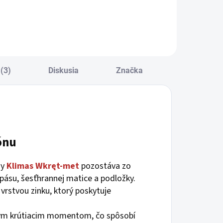
(3)
Diskusia
Značka
ónu
my
Klimas
Wkręt-met
pozostáva zo
ásu, šesťhrannej matice a podložky.
 vrstvou zinku, ktorý poskytuje
ným krútiacim momentom, čo spôsobí