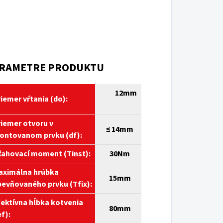
RAMETRE PRODUKTU
12mm
iemer vŕtania (do):
iemer otvoru v
≤ 14mm
ntovanom prvku (df):
ahovací moment (Tinst):
30Nm
ximálna hrúbka
15mm
evňovaného prvku (Tfix):
ektívna hĺbka kotvenia
80mm
f):