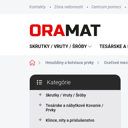
Prejsť
Kontakty
Zóna vedomostí
Centrum pomoci
na
obsah
SKRUTKY / VRUTY / ŠRÓBY
TESÁRSKE A 
Domov
Hmoždiny a kotviace prvky
Oceľové mech
B
Kategórie
o
Preskočiť
č
kategórie
n
Skrutky / Vruty / Šróby
ý
Tesárske a nábytkové Kovanie /
p
Prvky
a
n
Klince, nity a príslušenstvo
e