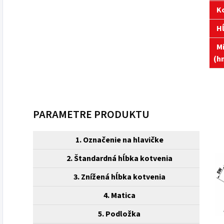
Ko
Hĺ
Mi
(h
PARAMETRE PRODUKTU
1.
Označenie na hlavičke
2.
Štandardná hĺbka kotvenia
3.
Znížená hĺbka kotvenia
4.
Matica
5.
Podložka