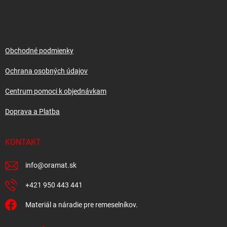
á
p
ä
t
i
Obchodné podmienky
e
Ochrana osobných údajov
Centrum pomoci k objednávkam
Doprava a Platba
KONTAKT
info
@
oramat.sk
+421 950 443 441
Materiál a náradie pre remeselníkov.