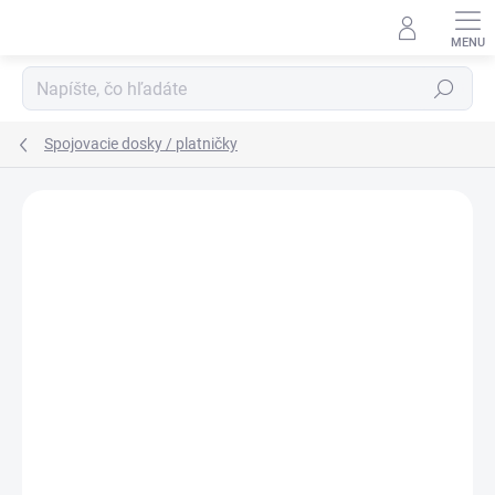
Prejsť
na
obsah
Hľadať
Spojovacie dosky / platničky