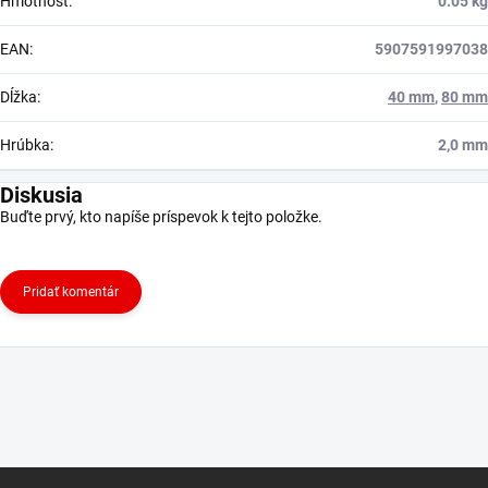
Hmotnosť
:
0.05 kg
EAN
:
5907591997038
Dĺžka
:
40 mm
,
80 mm
Hrúbka
:
2,0 mm
Diskusia
Buďte prvý, kto napíše príspevok k tejto položke.
Pridať komentár
Z