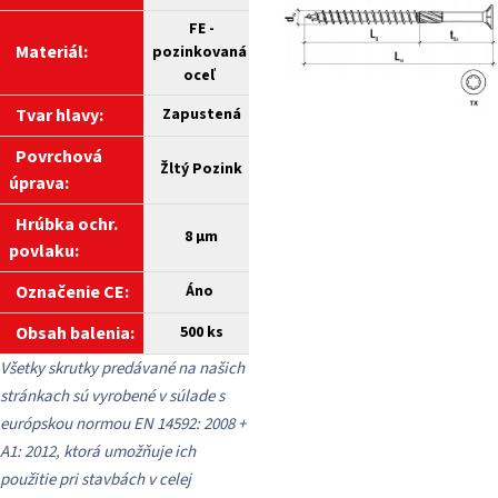
FE -
Materiál:
pozinkovaná
oceľ
Tvar hlavy:
Zapustená
Povrchová
Žltý Pozink
úprava:
Hrúbka ochr.
8 µm
povlaku:
Označenie CE:
Áno
Obsah balenia:
500 ks
Všetky skrutky predávané na našich
stránkach sú vyrobené v súlade s
európskou normou EN 14592: 2008 +
A1: 2012, ktorá umožňuje ich
použitie pri stavbách v celej