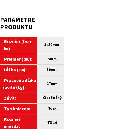
PARAMETRE
PRODUKTU
Rozmer (Lw x
3x30mm
dw)
Priemer (dw):
3mm
Dĺžka (Lw):
30
mm
Pracovná dĺžka
17mm
závitu (Lg):
Závit:
Čiastočný
Typ hniezda:
Torx
Rozmer
TX 10
hniezda: