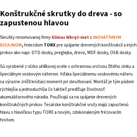
Konštrukčné skrutky do dreva - so
zapustenou hlavou
Skrutky renomovanej firmy
Klimas
Wkręt-met
s
INOVATÍVNYM
DIZAJNOM
,
hniezdom
TORX
pre spájanie drevených konštrukcií a iných
prvkov ako napr. DTD dosky, preglejka, drevo, MDF dosky, OSB dosky.
Sú vyrobené z nízko uhlíkovej ocele s ochrannou vrstvou žltého zinku a
špeciálnym voskovým náterom. Vďaka špeciálnemu voskovému náteru
sa výrazne znížil krútiaci moment pri skrutkovaní. Montáž je tým pádom
rýchlejšia a jednoduchšia čo taktiež predlžuje životnosť
akumulátorového náradia. Používajú sa na spájanie drevených
konštrukčných prvkov. Tesárske konštrukčné vruty majú zapustenú
hlavu s hlavičkou typu TORX a novým, zdokonaleným frézovacím
hrotom.