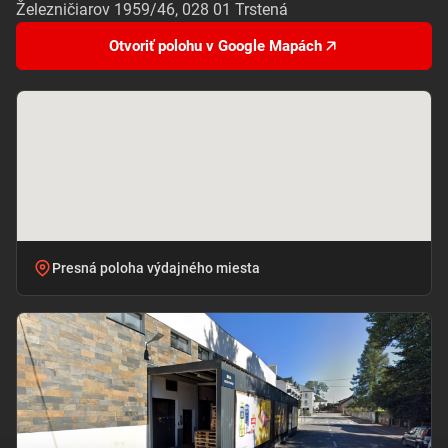
Železničiarov 1959/46, 028 01 Trstená
Otvoriť polohu v Google Mapách
Presná poloha výdajného miesta