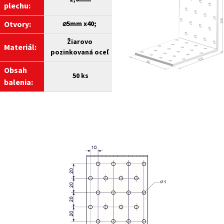
plechu:
Otvory:
⌀5mm x40;
Žiarovo
Materiál:
pozinkovaná oceľ
Obsah
50 ks
balenia: