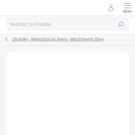
Prejsť
na
obsah
Hľadať
Uholníky - Montážne do dreva - Množstevné zľavy