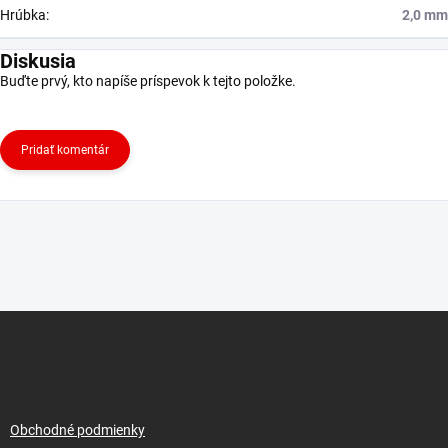
Hrúbka
:
2,0 mm
Diskusia
Buďte prvý, kto napíše príspevok k tejto položke.
Pridať komentár
Z
á
p
ä
t
i
Obchodné podmienky