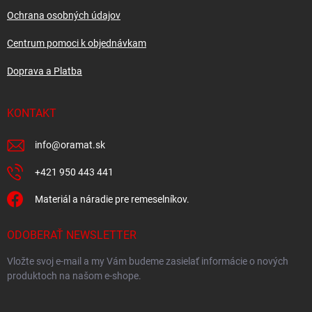
e
Ochrana osobných údajov
Centrum pomoci k objednávkam
Doprava a Platba
KONTAKT
info
@
oramat.sk
+421 950 443 441
Materiál a náradie pre remeselníkov.
ODOBERAŤ NEWSLETTER
Vložte svoj e-mail a my Vám budeme zasielať informácie o nových
produktoch na našom e-shope.