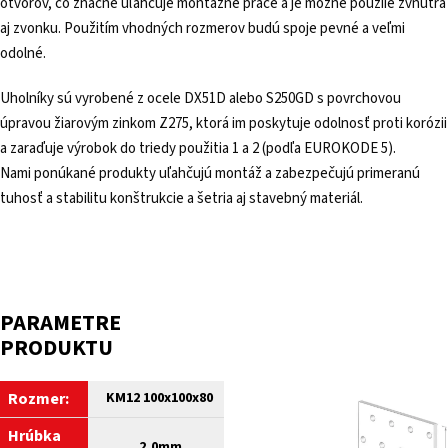
otvorov, čo značne uľahčuje montážne práce a je možné použiie zvnútra
aj zvonku. Použitím vhodných rozmerov budú spoje pevné a veľmi
odolné.
Uholníky sú vyrobené z ocele DX51D alebo S250GD s povrchovou
úpravou žiarovým zinkom Z275, ktorá im poskytuje odolnosť proti korózii
a zaraďuje výrobok do triedy použitia 1 a 2 (podľa EUROKODE 5).
Nami ponúkané produkty uľahčujú montáž a zabezpečujú primeranú
tuhosť a stabilitu konštrukcie a šetria aj stavebný materiál.
PARAMETRE
PRODUKTU
Rozmer:
KM12 100x100x80
Hrúbka
2,0mm