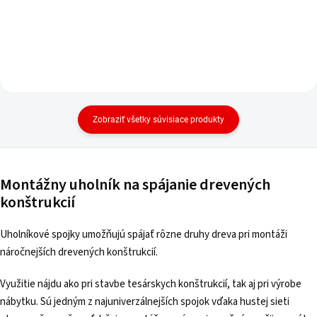
Zobraziť všetky súvisiace produkty
Montážny uholník na spájanie drevených
konštrukcií
Uholníkové spojky umožňujú spájať rôzne druhy dreva pri montáži
náročnejších drevených konštrukcií.
Využitie nájdu ako pri stavbe tesárskych konštrukcií, tak aj pri výrobe
nábytku. Sú jedným z najuniverzálnejších spojok vďaka hustej sieti