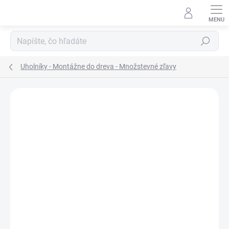
Prejsť
na
obsah
Hľadať
Uholníky - Montážne do dreva - Množstevné zľavy