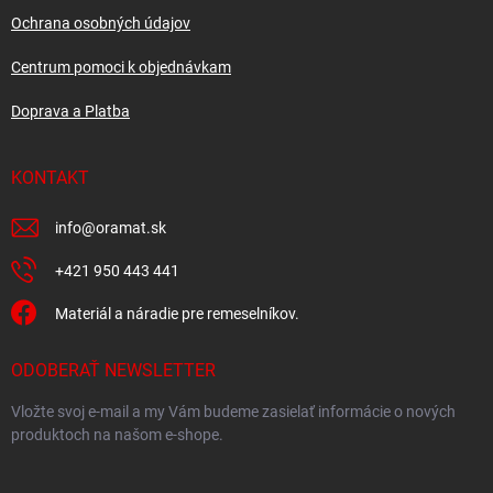
e
Ochrana osobných údajov
Centrum pomoci k objednávkam
Doprava a Platba
KONTAKT
info
@
oramat.sk
+421 950 443 441
Materiál a náradie pre remeselníkov.
ODOBERAŤ NEWSLETTER
Vložte svoj e-mail a my Vám budeme zasielať informácie o nových
produktoch na našom e-shope.