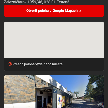
Železničiarov 1959/46, 028 01 Trstená
Otvoriť polohu v Google Mapách
Presná poloha výdajného miesta