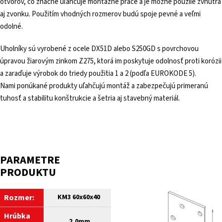
otvorov, čo značne uľahčuje montážne práce a je možné použiie zvnútra
aj zvonku. Použitím vhodných rozmerov budú spoje pevné a veľmi
odolné.
Uholníky sú vyrobené z ocele DX51D alebo S250GD s povrchovou
úpravou žiarovým zinkom Z275, ktorá im poskytuje odolnosť proti korózii
a zaraďuje výrobok do triedy použitia 1 a 2 (podľa EUROKODE 5).
Nami ponúkané produkty uľahčujú montáž a zabezpečujú primeranú
tuhosť a stabilitu konštrukcie a šetria aj stavebný materiál.
PARAMETRE
PRODUKTU
Rozmer:
KM3 60x60x40
Hrúbka
2,0mm