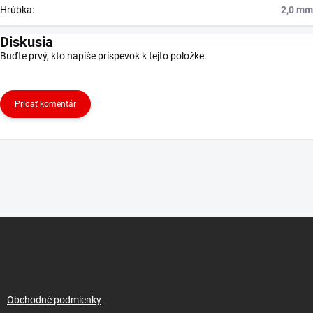
Hrúbka
:
2,0 mm
Diskusia
Buďte prvý, kto napíše príspevok k tejto položke.
Pridať komentár
Z
á
p
ä
t
i
Obchodné podmienky