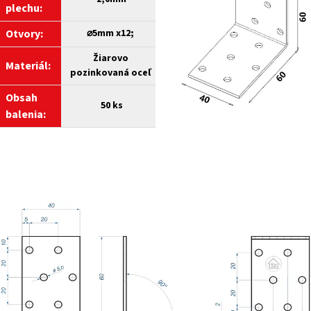
plechu:
Otvory:
⌀5mm x12;
Žiarovo
Materiál:
pozinkovaná oceľ
Obsah
50 ks
balenia: