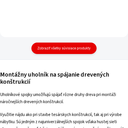
Zobraziť všetky súvisiace produkty
Montážny uholník na spájanie drevených
konštrukcií
Uholníkové spojky umožňujú spájať rôzne druhy dreva pri montáži
náročnejších drevených konštrukcií.
Využitie nájdu ako pri stavbe tesárskych konštrukcií, tak aj pri výrobe
nábytku. Sú jedným z najuniverzálnejších spojok vďaka hustej sieti