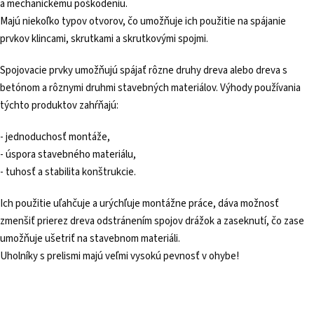
a mechanickému poškodeniu.
Majú niekoľko typov otvorov, čo umožňuje ich použitie na spájanie
prvkov klincami, skrutkami a skrutkovými spojmi.
Spojovacie prvky umožňujú spájať rôzne druhy dreva alebo dreva s
betónom a rôznymi druhmi stavebných materiálov. Výhody používania
týchto produktov zahŕňajú:
- jednoduchosť montáže,
- úspora stavebného materiálu,
- tuhosť a stabilita konštrukcie.
Ich použitie uľahčuje a urýchľuje montážne práce, dáva možnosť
zmenšiť prierez dreva odstránením spojov drážok a zaseknutí, čo zase
umožňuje ušetriť na stavebnom materiáli.
Uholníky s prelismi majú veľmi vysokú pevnosť v ohybe!