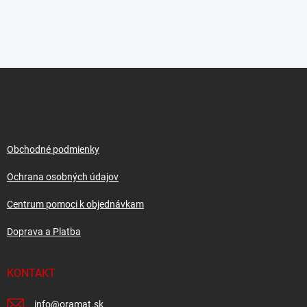
Z
á
p
ä
t
i
Obchodné podmienky
e
Ochrana osobných údajov
Centrum pomoci k objednávkam
Doprava a Platba
KONTAKT
info
@
oramat.sk