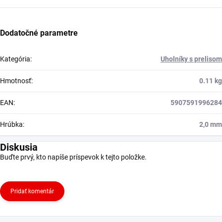
Dodatočné parametre
Kategória
:
Uholníky s prelisom
Hmotnosť
:
0.11 kg
EAN
:
5907591996284
Hrúbka
:
2,0 mm
Diskusia
Buďte prvý, kto napíše príspevok k tejto položke.
Pridať komentár