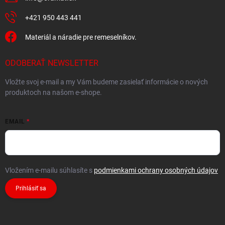
+421 950 443 441
Materiál a náradie pre remeselníkov.
ODOBERAŤ NEWSLETTER
Vložte svoj e-mail a my Vám budeme zasielať informácie o nových
produktoch na našom e-shope.
EMAIL
Vložením e-mailu súhlasíte s
podmienkami ochrany osobných údajov
Prihlásiť sa