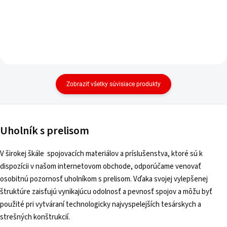
Zobraziť všetky súvisiace produkty
Uholník s prelisom
V širokej škále spojovacích materiálov a príslušenstva, ktoré sú k
dispozícii v našom internetovom obchode, odporúčame venovať
osobitnú pozornosť uholníkom s prelisom. Vďaka svojej vylepšenej
štruktúre zaisťujú vynikajúcu odolnosť a pevnosť spojov a môžu byť
použité pri vytváraní technologicky najvyspelejších tesárskych a
strešných konštrukcií.