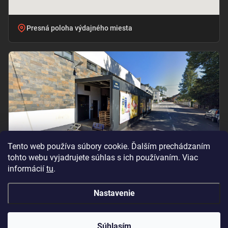
Presná poloha výdajného miesta
Tento web používa súbory cookie. Ďalším prechádzaním
tohto webu vyjadrujete súhlas s ich používaním. Viac
informácií
tu
.
Vchod pri označení „BILLA – PRÍJEM TOVARU“
Nastavenie
Copyright 2026
Oramat
. Všetky práva vyhradené.
Súhlasím