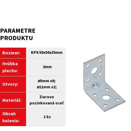
PARAMETRE
PRODUKTU
Rozmer:
KP8 50x50x35mm
Hrúbka
2mm
plechu:
⌀5mm x8;
Otvory:
⌀11mm x2;
žiarovo
Materiál:
pozinkovaná oceľ
Obsah
1 ks
balenia: