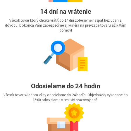
14 dní na vrátenie
Všetok tovar ktorý chcete vrátiť do 14 dní zoberieme naspäť bez udania
dôvodu. Dokonca Vám zabezpečíme aj kuriéra na prevzatie tovaru až k Vám
domov!
Odosielame do 24 hodín
Všetok tovar skladom vždy odosielame do 24 hodín. Objednávky vykonané do
15:00 odosielame v ten istý pracovný deň.