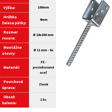
Výška:
100mm
Hrúbka
4mm
železa pätky:
Rozmer
Ø 18x200 mm
roxora:
Montážne
Ø
11 mm - 6x
otovry:
FE -
Materiál:
pozinkovaná
oceľ
Povrchová
Zinok
úprava:
Obsah
1 ks
balenia: