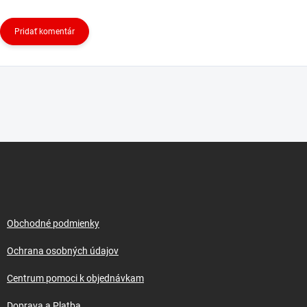
Pridať komentár
Z
á
p
ä
t
i
Obchodné podmienky
e
Ochrana osobných údajov
Centrum pomoci k objednávkam
Doprava a Platba