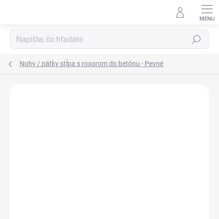
Prejsť
na
obsah
Hľadať
Nohy / pätky stĺpa s roxorom do betónu - Pevné