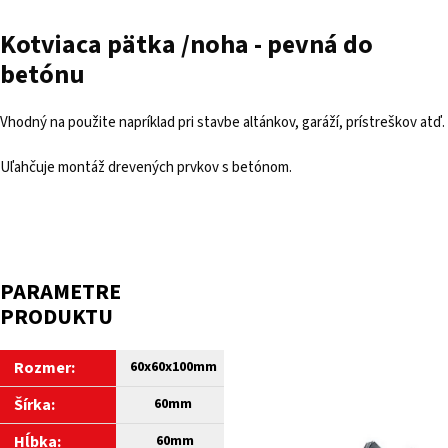
Kotviaca pätka /noha - pevná do
betónu
Vhodný na použite napríklad pri stavbe altánkov, garáží, prístreškov atď.
Uľahčuje montáž drevených prvkov s betónom.
PARAMETRE
PRODUKTU
Rozmer:
60x60x100mm
Šírka:
60mm
Hĺbka:
60mm