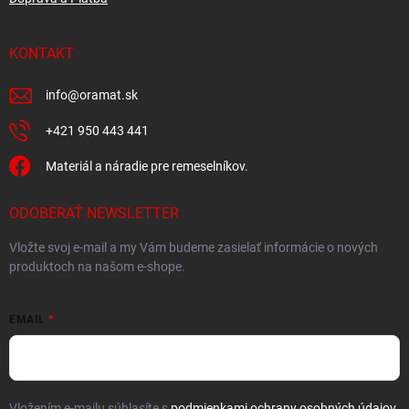
KONTAKT
info
@
oramat.sk
+421 950 443 441
Materiál a náradie pre remeselníkov.
ODOBERAŤ NEWSLETTER
Vložte svoj e-mail a my Vám budeme zasielať informácie o nových
produktoch na našom e-shope.
EMAIL
Vložením e-mailu súhlasíte s
podmienkami ochrany osobných údajov