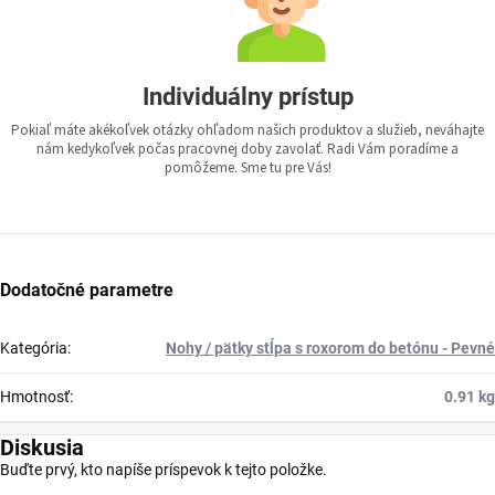
Individuálny prístup
Pokiaľ máte akékoľvek otázky ohľadom našich produktov a služieb, neváhajte
nám kedykoľvek počas pracovnej doby zavolať. Radi Vám poradíme a
pomôžeme. Sme tu pre Vás!
Dodatočné parametre
Kategória
:
Nohy / pätky stĺpa s roxorom do betónu - Pevné
Hmotnosť
:
0.91 kg
Diskusia
Buďte prvý, kto napíše príspevok k tejto položke.