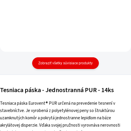
Zobraziť všetky súvisiace produkty
Tesniaca páska - Jednostranná PUR - 14ks
Tesniaca páska Eurovent® PUR určená na prevedenie tesnení v
stavebníctve. Je vyrobená z polyetylénovej peny so štruktúrou
uzamknutých komôr a pokrytá jednostranne lepidlom na báze
akrylátovej disperzie. Vďaka svojej pružnosti vyrovnáva nerovnosti