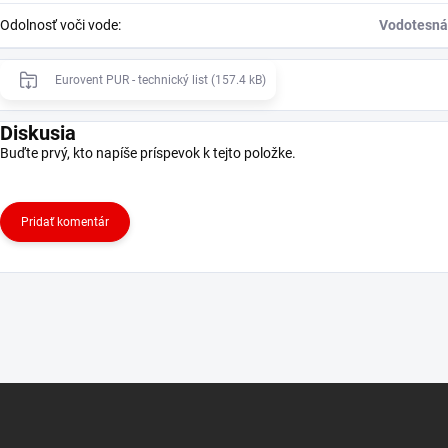
Odolnosť voči vode
:
Vodotesná
Eurovent PUR - technický list (157.4 kB)
Diskusia
Buďte prvý, kto napíše príspevok k tejto položke.
Pridať komentár
Z
á
p