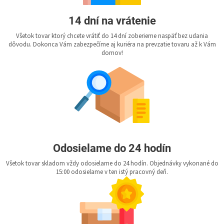
14 dní na vrátenie
Všetok tovar ktorý chcete vrátiť do 14 dní zoberieme naspäť bez udania
dôvodu. Dokonca Vám zabezpečíme aj kuriéra na prevzatie tovaru až k Vám
domov!
Odosielame do 24 hodín
Všetok tovar skladom vždy odosielame do 24 hodín. Objednávky vykonané do
15:00 odosielame v ten istý pracovný deň.