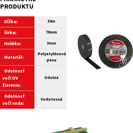
PRODUKTU
Dĺžka:
30m
Šírka:
70mm
Hrúbka:
3mm
Polyetylénová
Materiál:
pena
Odolnosť
voči UV
Odolná
žiareniu:
Odolnosť
Vodotesná
voči vode: