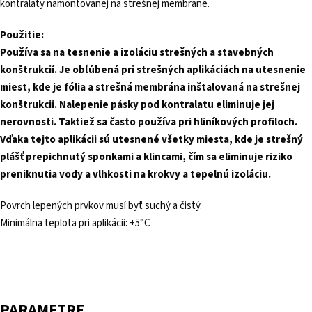
kontralaty namontovanej na strešnej membráne.
Použitie:
Používa sa na tesnenie a izoláciu strešných a stavebných
konštrukcií. Je obľúbená pri strešných aplikáciách na utesnenie
miest, kde je fólia a strešná membrána inštalovaná na strešnej
konštrukcii. Nalepenie pásky pod kontralatu eliminuje jej
nerovnosti. Taktiež sa často používa pri hliníkových profiloch.
Vďaka tejto aplikácii sú utesnené všetky miesta, kde je strešný
plášť prepichnutý sponkami a klincami, čím sa eliminuje riziko
preniknutia vody a vlhkosti na krokvy a tepelnú izoláciu.
Povrch lepených prvkov musí byť suchý a čistý.
Minimálna teplota pri aplikácii: +5°C
PARAMETRE