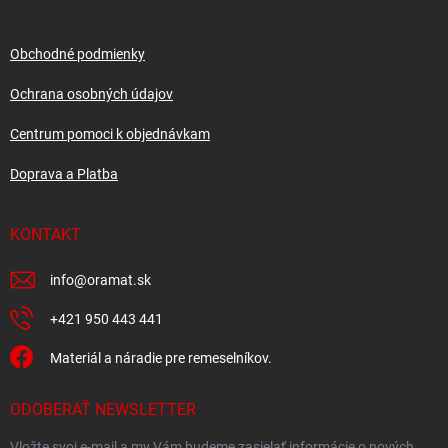
ä
t
i
Obchodné podmienky
e
Ochrana osobných údajov
Centrum pomoci k objednávkam
Doprava a Platba
KONTAKT
info
@
oramat.sk
+421 950 443 441
Materiál a náradie pre remeselníkov.
ODOBERAŤ NEWSLETTER
Vložte svoj e-mail a my Vám budeme zasielať informácie o nových