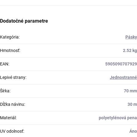
Dodatočné parametre
Kategória
:
Pásky
Hmotnosť
:
2.52 kg
EAN
:
5905090707929
Lepivé strany
:
Jednostranné
Šírka
:
70 mm
Dĺžka návinu
:
30 m
Materiál
:
polyetylénová pena
UV odolnosť
:
Áno