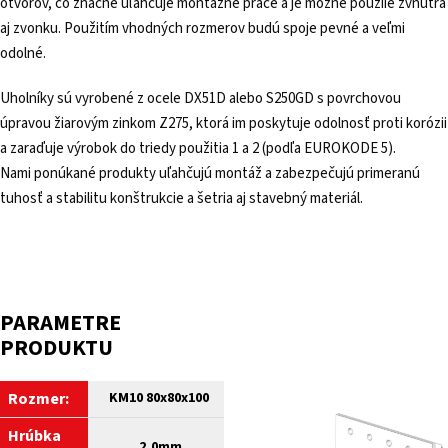
otvorov, čo značne uľahčuje montážne práce a je možné použiie zvnútra
aj zvonku. Použitím vhodných rozmerov budú spoje pevné a veľmi
odolné.
Uholníky sú vyrobené z ocele DX51D alebo S250GD s povrchovou
úpravou žiarovým zinkom Z275, ktorá im poskytuje odolnosť proti korózii
a zaraďuje výrobok do triedy použitia 1 a 2 (podľa EUROKODE 5).
Nami ponúkané produkty uľahčujú montáž a zabezpečujú primeranú
tuhosť a stabilitu konštrukcie a šetria aj stavebný materiál.
PARAMETRE
PRODUKTU
Rozmer:
KM10 80x80x100
Hrúbka
2,0mm