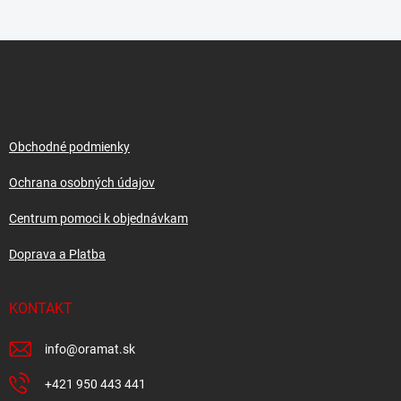
Z
á
p
ä
t
i
Obchodné podmienky
e
Ochrana osobných údajov
Centrum pomoci k objednávkam
Doprava a Platba
KONTAKT
info
@
oramat.sk
+421 950 443 441