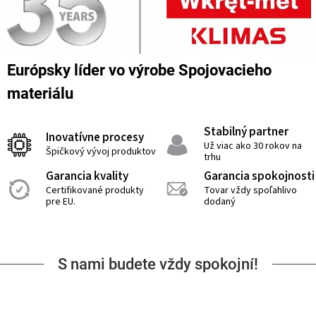
Európsky líder vo výrobe Spojovacieho
materiálu
Stabilný partner
Inovatívne procesy
Už viac ako 30 rokov na
Špičkový vývoj produktov
trhu
Garancia kvality
Garancia spokojnosti
Certifikované produkty
Tovar vždy spoľahlivo
pre EU.
dodaný
S nami budete vždy spokojní!