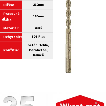
Dĺžka:
210mm
Pracovná
160mm
dĺžka:
Materiál:
Oceľ
Uchytenie:
SDS Plus
Betón, Tehla,
Použitie:
Porobetón,
Kameň