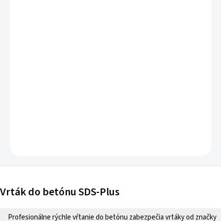
Vrták SDS+
pre vŕtanie do muriva, tehly, kameňa, betónu a
iných stavebných materiálov.
DETAILNÉ INFORMÁCIE
OPÝTAŤ SA
Vrták do betónu SDS-Plus
Profesionálne rýchle vŕtanie do betónu zabezpečia vrtáky od značky