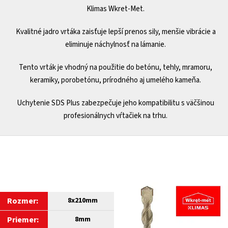
Klimas Wkret-Met.
Kvalitné jadro vrtáka zaisťuje lepší prenos sily, menšie vibrácie a
eliminuje náchylnosť na lámanie.
Tento vrták je vhodný na použitie do betónu, tehly, mramoru,
keramiky, porobetónu, prírodného aj umelého kameňa.
Uchytenie SDS Plus zabezpečuje jeho kompatibilitu s väčšinou
profesionálnych vŕtačiek na trhu.
Rozmer:
8x210mm
Priemer:
8
mm