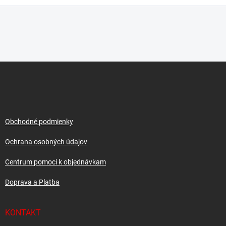
Z
á
p
ä
t
i
Obchodné podmienky
e
Ochrana osobných údajov
Centrum pomoci k objednávkam
Doprava a Platba
KONTAKT