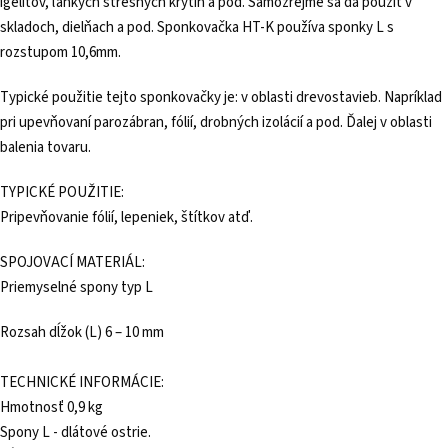
igelitov, ľahkých strešných krytín a pod. Samozrejme sa dá použiť v
skladoch, dielňach a pod. Sponkovačka HT-K používa sponky L s
rozstupom 10,6mm.
Typické použitie tejto sponkovačky je: v oblasti drevostavieb. Napríklad
pri upevňovaní parozábran, fólií, drobných izolácií a pod. Ďalej v oblasti
balenia tovaru.
TYPICKÉ POUŽITIE:
Pripevňovanie fólií, lepeniek, štítkov atď.
SPOJOVACÍ MATERIÁL:
Priemyselné spony typ L
Rozsah dĺžok (L) 6 – 10 mm
TECHNICKÉ INFORMÁCIE:
Hmotnosť 0,9 kg
Spony L - dlátové ostrie.