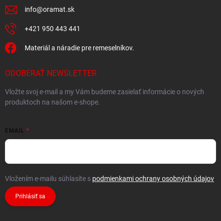
info
@
oramat.sk
+421 950 443 441
Materiál a náradie pre remeselníkov.
ODOBERAŤ NEWSLETTER
Vložte svoj e-mail a my Vám budeme zasielať informácie o nových
produktoch na našom e-shope.
EMAIL
Vložením e-mailu súhlasíte s
podmienkami ochrany osobných údajov
Prihlásiť sa