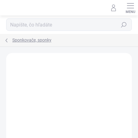
Prejsť
na
obsah
Hľadať
Sponkovače, sponky