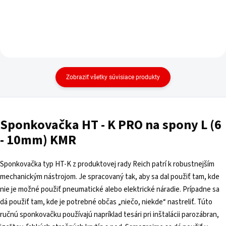
Zobraziť všetky súvisiace produkty
Sponkovačka HT - K PRO na spony L (6
- 10mm) KMR
Sponkovačka typ HT-K z produktovej rady Reich patrí k robustnejším
mechanickým nástrojom. Je spracovaný tak, aby sa dal použiť tam, kde
nie je možné použiť pneumatické alebo elektrické náradie. Prípadne sa
dá použiť tam, kde je potrebné občas „niečo, niekde“ nastreliť. Túto
ručnú sponkovačku používajú napríklad tesári pri inštalácii parozábran,