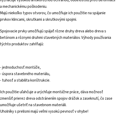
vyznačuje vysokou antikoróznou ochranou, odolnosťou proti deformácii
a mechanickému poškodeniu.
Majú niekoľko typov otvorov, čo umožňuje ich použitie na spájanie
prvkov klincami, skrutkami a skrutkovými spojmi.
Spojovacie prvky umožňujú spájať rôzne druhy dreva alebo dreva s
betónom a rôznymi druhmi stavebných materiálov. Výhody používania
týchto produktov zahŕňajú:
- jednoduchosť montáže,
- úspora stavebného materiálu,
- tuhosť a stabilita konštrukcie.
Ich použitie uľahčuje a urýchľuje montážne práce, dáva možnosť
zmenšiť prierez dreva odstránením spojov drážok a zaseknutí, čo zase
umožňuje ušetriť na stavebnom materiáli.
Uholníky s prelismi majú veľmi vysokú pevnosť v ohybe!