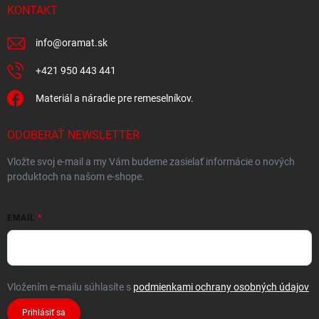
KONTAKT
info
@
oramat.sk
+421 950 443 441
Materiál a náradie pre remeselníkov.
ODOBERAŤ NEWSLETTER
Vložte svoj e-mail a my Vám budeme zasielať informácie o nových
produktoch na našom e-shope.
EMAIL
Vložením e-mailu súhlasíte s
podmienkami ochrany osobných údajov
Prihlásiť sa