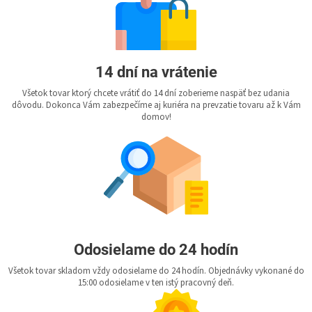
14 dní na vrátenie
Všetok tovar ktorý chcete vrátiť do 14 dní zoberieme naspäť bez udania
dôvodu. Dokonca Vám zabezpečíme aj kuriéra na prevzatie tovaru až k Vám
domov!
Odosielame do 24 hodín
Všetok tovar skladom vždy odosielame do 24 hodín. Objednávky vykonané do
15:00 odosielame v ten istý pracovný deň.