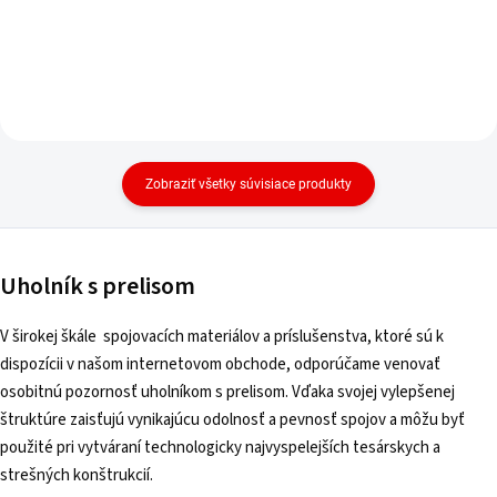
Zobraziť všetky súvisiace produkty
Uholník s prelisom
V širokej škále spojovacích materiálov a príslušenstva, ktoré sú k
dispozícii v našom internetovom obchode, odporúčame venovať
osobitnú pozornosť uholníkom s prelisom. Vďaka svojej vylepšenej
štruktúre zaisťujú vynikajúcu odolnosť a pevnosť spojov a môžu byť
použité pri vytváraní technologicky najvyspelejších tesárskych a
strešných konštrukcií.