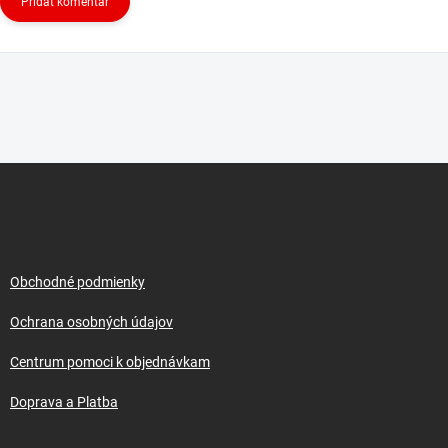
Pridať komentár
Z
á
p
ä
t
i
Obchodné podmienky
e
Ochrana osobných údajov
Centrum pomoci k objednávkam
Doprava a Platba