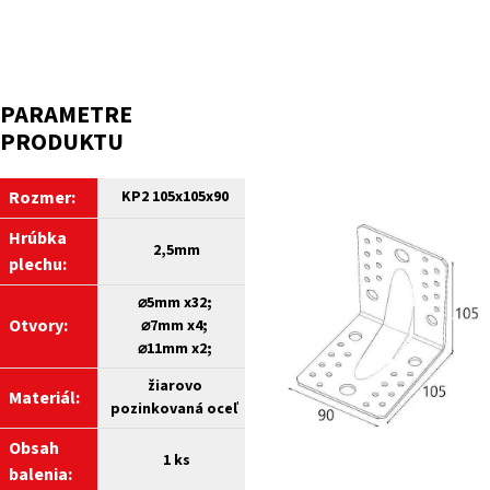
PARAMETRE
PRODUKTU
Rozmer:
KP2 105x105x90
Hrúbka
2,5mm
plechu:
⌀5mm x32;
Otvory:
⌀7mm x4;
⌀11mm x2;
žiarovo
Materiál:
pozinkovaná oceľ
Obsah
1 ks
balenia: