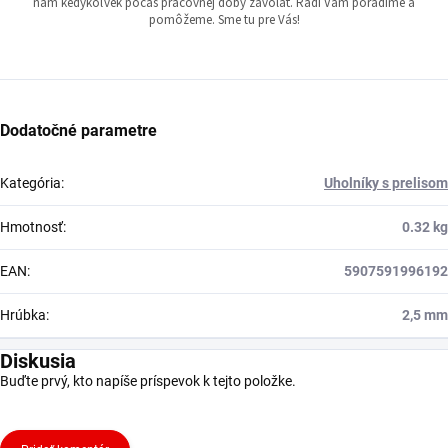
nám kedykoľvek počas pracovnej doby zavolať. Radi Vám poradíme a
pomôžeme. Sme tu pre Vás!
Dodatočné parametre
Kategória
:
Uholníky s prelisom
Hmotnosť
:
0.32 kg
EAN
:
5907591996192
Hrúbka
:
2,5 mm
Diskusia
Buďte prvý, kto napíše príspevok k tejto položke.