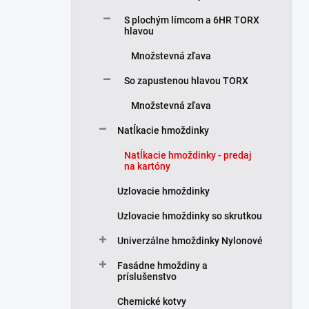
S plochým límcom a 6HR TORX
hlavou
Množstevná zľava
So zapustenou hlavou TORX
Množstevná zľava
Natĺkacie hmoždinky
Natĺkacie hmoždinky - predaj
na kartóny
Uzlovacie hmoždinky
Uzlovacie hmoždinky so skrutkou
Univerzálne hmoždinky Nylonové
Fasádne hmoždiny a
príslušenstvo
Chemické kotvy