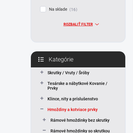
l
Na sklade
16
ROZBALIŤ FILTER
Kategórie
Preskočiť
kategórie
Skrutky / Vruty / Šróby
Tesárske a nábytkové Kovanie /
Prvky
Klince, nity a príslušenstvo
Hmoždiny a kotviace prvky
Rámové hmoždinky bez skrutky
Rámové hmoždinky so skrutkou