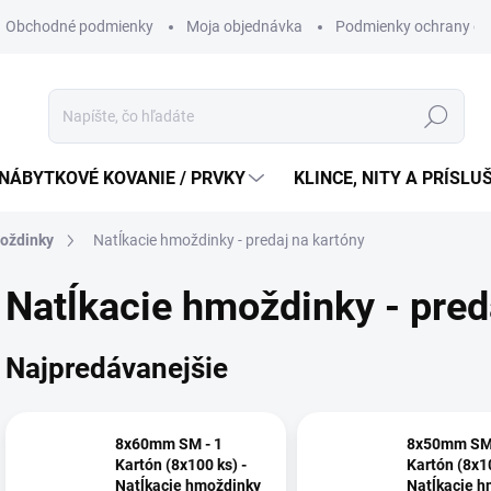
Obchodné podmienky
Moja objednávka
Podmienky ochrany os
Hľadať
NÁBYTKOVÉ KOVANIE / PRVKY
KLINCE, NITY A PRÍSL
oždinky
Natĺkacie hmoždinky - predaj na kartóny
Natĺkacie hmoždinky - pred
Najpredávanejšie
8x60mm SM - 1
8x50mm SM 
Kartón (8x100 ks) -
Kartón (8x10
Natĺkacie hmoždinky
Natĺkacie h