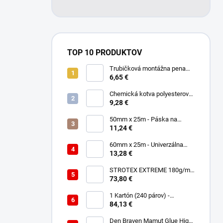
TOP 10 PRODUKTOV
Trubičková montážna pena
SMART 750ml - Nízkorozťažná
6,65 €
polyuretánová
Chemická kotva polyesterová
300ml
9,28 €
50mm x 25m - Páska na
spájanie a opravu membrán -
11,24 €
Jednostranná TOPBAND
60mm x 25m - Univerzálna
páska - Jednostranná
13,28 €
UNISAN
STROTEX EXTREME 180g/m2
- Strešná fólia / membrána
73,80 €
(75m2)
1 Kartón (240 párov) -
Rukavice Verken onyx
84,13 €
RedLatex- veľkosť 9/L
Den Braven Mamut Glue High