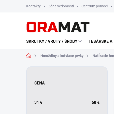
Prejsť
Kontakty
Zóna vedomostí
Centrum pomoci
na
obsah
SKRUTKY / VRUTY / ŠRÓBY
TESÁRSKE A 
Domov
Hmoždiny a kotviace prvky
Natĺkacie hm
B
o
č
CENA
n
ý
p
a
31
€
68
€
n
e