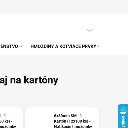
obných údajov
PRÁZDNY KOŠÍK
NÁKUPNÝ
KOŠÍK
UŠENSTVO
HMOŽDINY A KOTVIACE PRVKY
METRICK
aj na kartóny
- 1
6x80mm SM - 1
0 ks) -
Kartón (12x100 ks) -
moždinky
Natĺkacie hmoždinky