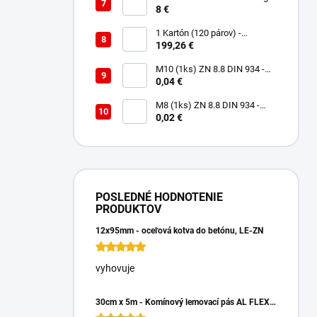
Tack 290 ml biely
8 €
1 Kartón (120 párov) -
Rukavice Verken VELCRO -
199,26 €
veľkosť 9/L
M10 (1ks) ZN 8.8 DIN 934 -
Matica 6HR
0,04 €
M8 (1ks) ZN 8.8 DIN 934 -
Matica 6HR
0,02 €
POSLEDNÉ HODNOTENIE
PRODUKTOV
12x95mm - oceľová kotva do betónu, LE-ZN
vyhovuje
30cm x 5m - Komínový lemovací pás AL FLEX 3D - Hnedá RAL 8017, Hliníkový