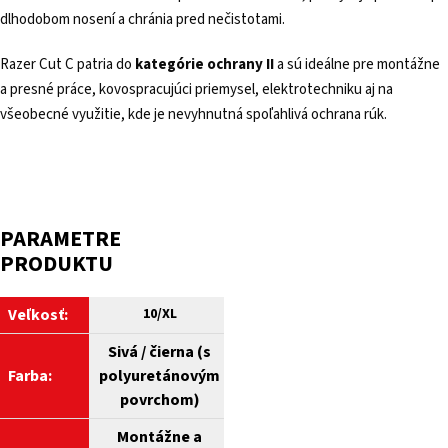
dlhodobom nosení a chránia pred nečistotami.
Razer Cut C patria do
kategórie ochrany II
a sú ideálne pre montážne
a presné práce, kovospracujúci priemysel, elektrotechniku aj na
všeobecné využitie, kde je nevyhnutná spoľahlivá ochrana rúk.
PARAMETRE
PRODUKTU
Veľkosť:
10/XL
Sivá / čierna (s
Farba:
polyuretánovým
povrchom)
Montážne a