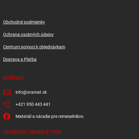
p
ä
t
i
Obchodné podmienky
e
Ochrana osobných údajov
Centrum pomoci k objednávkam
Doprava a Platba
KONTAKT
info
@
oramat.sk
+421 950 443 441
Materiál a náradie pre remeselníkov.
ODOBERAŤ NEWSLETTER