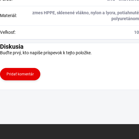
zmes HPPE, sklenené vlákno, nylon a lycra, potiahnuté
Materiál
:
polyuretánom
Veľkosť
:
10
Diskusia
Buďte prvý, kto napíše príspevok k tejto položke.
Pridať komentár
Z
á