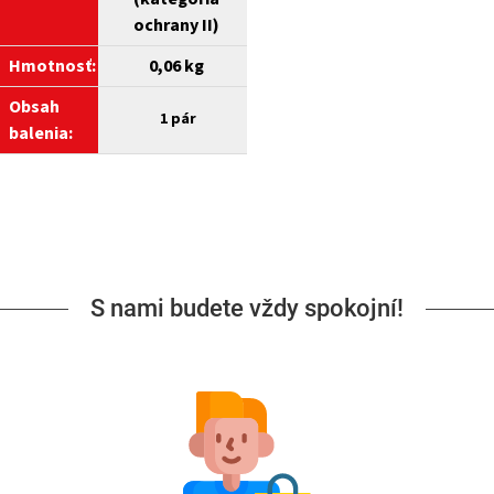
ochrany II)
Hmotnosť:
0,06 kg
Obsah
1
pár
balenia:
S nami budete vždy spokojní!