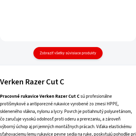
Zobraziť všetky súvisiace produkty
Verken Razer Cut C
Pracovné rukavice Verken Razer Cut C
sú profesionálne
protišmykové a antiporezné rukavice vyrobené zo zmesi HPPE,
skleneného vlákna, nylonu a lycry. Povrch je potiahnutý polyuretánom,
čo zaručuje vysokú odolnosť proti oderu a prerezaniu, a zároveň
výborný úchop aj pri jemných montážnych prácach. Vďaka elastickému
sťahovaciemu lemu rukavice pevne sedia na ruke, poskytujú pohodlie pri