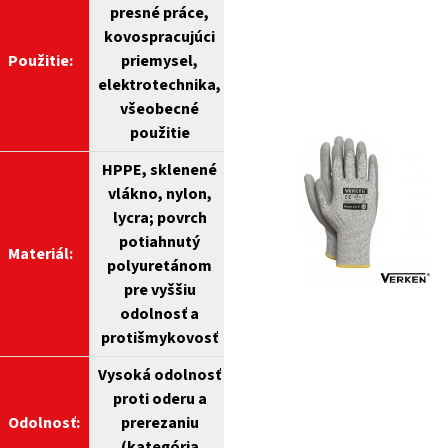
presné práce,
kovospracujúci
Použitie:
priemysel,
elektrotechnika,
všeobecné
použitie
HPPE, sklenené
vlákno, nylon,
lycra; povrch
potiahnutý
Materiál:
polyuretánom
pre vyššiu
odolnosť a
protišmykovosť
Vysoká odolnosť
proti oderu a
Odolnosť:
prerezaniu
(kategória