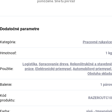
pomôžeme. Sme tu pre Vás!
Dodatočné parametre
Kategória
:
Pracovné rukavice
Hmotnosť
:
1 kg
Logistika
,
Spracovanie dreva
,
Rekonštrukčné a stavebné
Použitie
:
práce
,
Elektronický priemysel
,
Automobilový priemysel
,
Obsluha skladu
Balenie
:
1 párov
Kód
RAZERCUTC10
produktu
:
Farba
:
sivá - tmavosivá