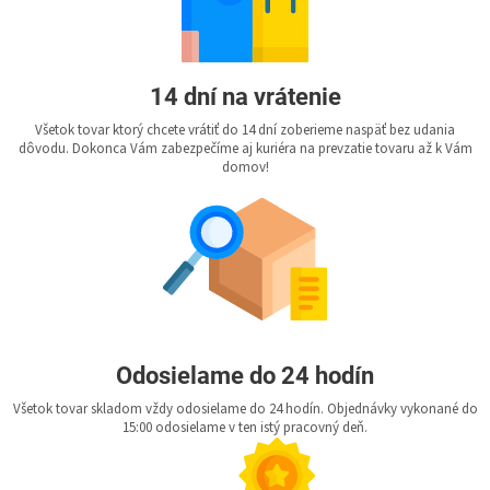
14 dní na vrátenie
Všetok tovar ktorý chcete vrátiť do 14 dní zoberieme naspäť bez udania
dôvodu. Dokonca Vám zabezpečíme aj kuriéra na prevzatie tovaru až k Vám
domov!
Odosielame do 24 hodín
Všetok tovar skladom vždy odosielame do 24 hodín. Objednávky vykonané do
15:00 odosielame v ten istý pracovný deň.