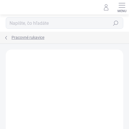
Prejsť
na
obsah
Hľadať
Pracovné rukavice